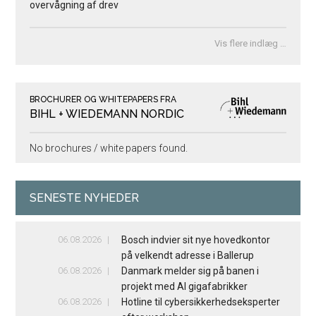
overvågning af drev
Vis flere indlæg …
BROCHURER OG WHITEPAPERS FRA
BIHL + WIEDEMANN NORDIC
No brochures / white papers found.
SENESTE NYHEDER
06.08.2026
Bosch indvier sit nye hovedkontor
på velkendt adresse i Ballerup
06.08.2026
Danmark melder sig på banen i
projekt med AI gigafabrikker
06.08.2026
Hotline til cybersikkerhedseksperter