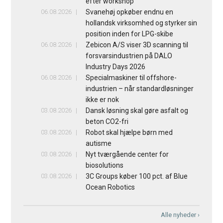
efter workshop
06.08.2026
Svanehøj opkøber endnu en
hollandsk virksomhed og styrker sin
position inden for LPG-skibe
06.08.2026
Zebicon A/S viser 3D scanning til
forsvarsindustrien på DALO
Industry Days 2026
06.08.2026
Specialmaskiner til offshore-
industrien – når standardløsninger
ikke er nok
03.08.2026
Dansk løsning skal gøre asfalt og
beton CO2-fri
03.08.2026
Robot skal hjælpe børn med
autisme
03.08.2026
Nyt tværgående center for
biosolutions
03.08.2026
3C Groups køber 100 pct. af Blue
Ocean Robotics
Alle nyheder ›