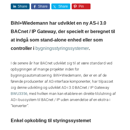
Share
Share
Share
Pin
Bihl+Wiedemann har udviklet en ny AS-i 3.0
BACnet / IP Gateway, der specielt er beregnet til
at indgå som stand-alone enhed eller som
controller i
bygningsstyringssystemer
.
I de senere år har BACnet udviklet sig til at være standard ved
opbygningen af mange projekter inden for
bygningsautomatisering. Bihl+Wiedemann, der er en af de
førende producenter af AS-interface komponenter, har tilpasset
sig denne udvikling og udviklet AS-i 3.0 BACnet / IP Gateway
BWU3356
, med hvilken man kan etablere en direkte tilslutning af
AS-i bussystem til BACnet / IP uden anvendelse af en ekstra i
“konverter”.
Enkel opkobling til styringssystemet