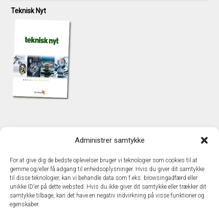
Teknisk Nyt
KONTAKT
Administrer samtykke
TechMedia A/S
Naverland 35
For at give dig de bedste oplevelser bruger vi teknologier som cookies til at
DK - 2600 Glostrup
gemme og/eller få adgang til enhedsoplysninger. Hvis du giver dit samtykke
www.techmedia.dk
til disse teknologier, kan vi behandle data som f.eks. browsingadfærd eller
Telefon: +45 43 24 26 28
unikke ID'er på dette websted. Hvis du ikke giver dit samtykke eller trækker dit
samtykke tilbage, kan det have en negativ indvirkning på visse funktioner og
E-mail:
info@techmedia.dk
egenskaber.
Privatlivspolitik
Cookiepolitik