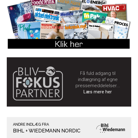
Få fuld adgang til
indlægning af egne
pressemeddelelser...
Læs mere her
ANDRE INDLÆG FRA
BIHL + WIEDEMANN NORDIC