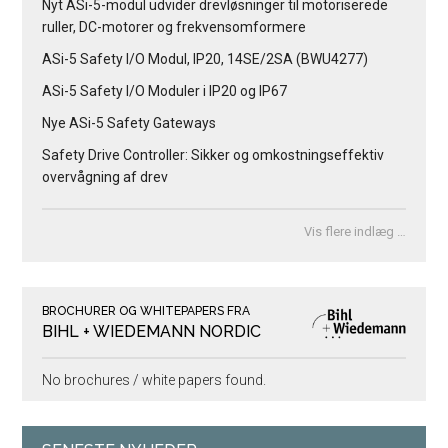
Nyt ASi-5-modul udvider drevløsninger til motoriserede
ruller, DC-motorer og frekvensomformere
ASi-5 Safety I/O Modul, IP20, 14SE/2SA (BWU4277)
ASi-5 Safety I/O Moduler i IP20 og IP67
Nye ASi-5 Safety Gateways
Safety Drive Controller: Sikker og omkostningseffektiv
overvågning af drev
Vis flere indlæg …
BROCHURER OG WHITEPAPERS FRA
BIHL + WIEDEMANN NORDIC
No brochures / white papers found.