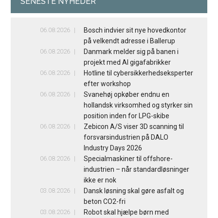
SENESTE NYHEDER
06.08.2026
Bosch indvier sit nye hovedkontor
på velkendt adresse i Ballerup
06.08.2026
Danmark melder sig på banen i
projekt med AI gigafabrikker
06.08.2026
Hotline til cybersikkerhedseksperter
efter workshop
06.08.2026
Svanehøj opkøber endnu en
hollandsk virksomhed og styrker sin
position inden for LPG-skibe
06.08.2026
Zebicon A/S viser 3D scanning til
forsvarsindustrien på DALO
Industry Days 2026
06.08.2026
Specialmaskiner til offshore-
industrien – når standardløsninger
ikke er nok
03.08.2026
Dansk løsning skal gøre asfalt og
beton CO2-fri
03.08.2026
Robot skal hjælpe børn med