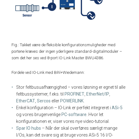
Fig.: Takket være de fleksible konfigurationsmuligheder med
portene kræves der ingen yderligere standard-digitalmoduler –
som det her ses ved 8-port IO-Link Master BWU4386.
Fordele ved IO-Link med Bihl+Wiedemann:
Stor feltbusuafhængighed – vores løsning er egnet til alle
feltbussystemer, f.eks. til
PROFINET
,
EtherNet/IP
,
EtherCAT
,
Sercos
eller
POWERLINK
.
Enkel konfiguration – IO-Link er perfekt integreret i
ASi-5
og vores brugervenlige
PC-software
. Hvor let
konfigurationen er, viser vores nye video-tutorial.
Spar IO hubs
– Når der skal overføres særligt mange
I/Os, kan det svare sig at bruge vores ASi-5 16 I/O-