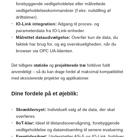
forebyggende vedligeholdelse eller målrettede
vedligeholdelseskommandoer (f.eks. nulstilling af
driftstimer).
IO-Link integration:
Adgang til proces- og
parameterdata fra IO-Link-enheder.
Målrettet dataudvælgelse:
Overfør kun de data, du
faktisk har brug for, og øg overskueligheden, når du
browser via OPC UA-klienten.
Det tidligere
statiske
og
projekterede træ
forbliver fuldt
anvendeligt – så du kan drage fordel af maksimal kompatibilitet
med eksisterende projekter og applikationer.
Dine fordele på et øjeblik:
Skræddersyet:
Individuelt valg af de data, der skal
overføres.
IIoT-klar:
Ideel til tilstandsovervågning, forebyggende
vedligeholdelse og dataindsamling til senere evaluering
.
Fremtidssikret:
Understøtter ASi-5 og IO-Link, forbliver