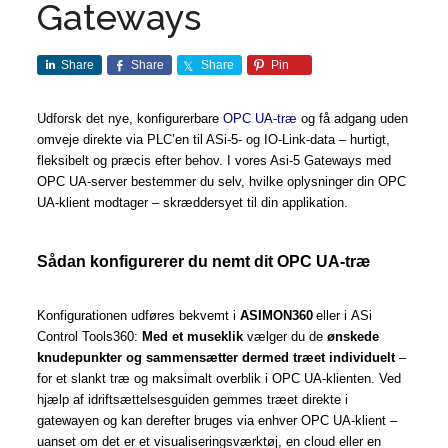
Gateways
Share
Share
Share
Pin
Udforsk det
nye, konfigurerbare
OPC UA-træ
og få adgang
uden
omveje
direkte via PLC’en til ASi-5- og IO-Link-data –
hurtigt,
fleksibelt og præcis efter behov
. I vores Asi-5 Gateways med
OPC UA-server bestemmer du selv, hvilke oplysninger din OPC
UA-klient modtager –
skræddersyet til din applikation
.
Sådan konfigurerer du nemt dit OPC UA-træ
Konfigurationen udføres bekvemt i
ASIMON360
eller i
ASi
Control Tools360
:
Med et museklik
vælger du de
ønskede
knudepunkter og sammensætter dermed træet individuelt
–
for et slankt træ og maksimalt overblik i OPC UA-klienten. Ved
hjælp af idriftsættelsesguiden gemmes træet direkte i
gatewayen og kan derefter bruges via enhver OPC UA-klient – ​​
uanset om det er et visualiseringsværktøj, en cloud eller en