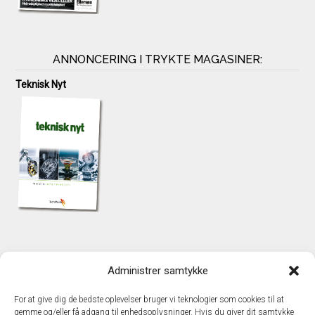
ANNONCERING I TRYKTE MAGASINER:
Teknisk Nyt
KONTAKT
Administrer samtykke
TechMedia A/S
Naverland 35
For at give dig de bedste oplevelser bruger vi teknologier som cookies til at
DK - 2600 Glostrup
gemme og/eller få adgang til enhedsoplysninger. Hvis du giver dit samtykke