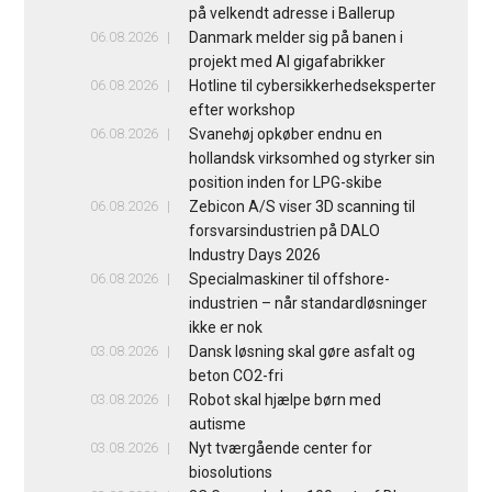
på velkendt adresse i Ballerup
06.08.2026
Danmark melder sig på banen i
projekt med AI gigafabrikker
06.08.2026
Hotline til cybersikkerhedseksperter
efter workshop
06.08.2026
Svanehøj opkøber endnu en
hollandsk virksomhed og styrker sin
position inden for LPG-skibe
06.08.2026
Zebicon A/S viser 3D scanning til
forsvarsindustrien på DALO
Industry Days 2026
06.08.2026
Specialmaskiner til offshore-
industrien – når standardløsninger
ikke er nok
03.08.2026
Dansk løsning skal gøre asfalt og
beton CO2-fri
03.08.2026
Robot skal hjælpe børn med
autisme
03.08.2026
Nyt tværgående center for
biosolutions