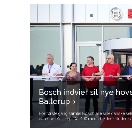
Bosch indvier sit nye hov
Ballerup
For første gang samler Bosch alle sine danske sel
adresse i Ballerup. Ca. 400 medarbejdere får deres