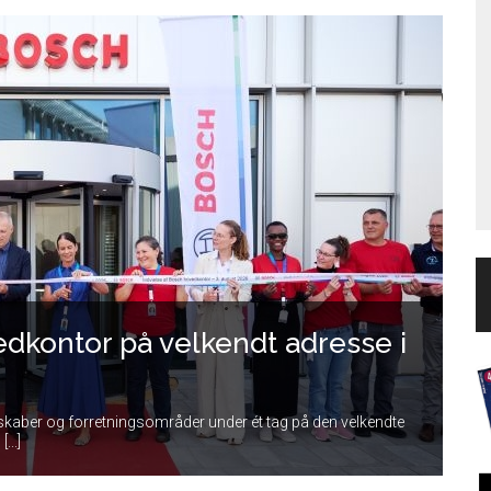
edkontor på velkendt adresse i
skaber og forretningsområder under ét tag på den velkendte