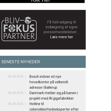
Få fuld adgang til
indlægning af egne
pressemeddelelser...
Læs mere her
SENESTE NYHEDER
06.08.2026
Bosch indvier sit nye
hovedkontor på velkendt
adresse i Ballerup
06.08.2026
Danmark melder sig på banen i
projekt med AI gigafabrikker
06.08.2026
Hotline til
cybersikkerhedseksperter efter