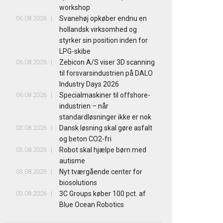
workshop
06.08.2026
Svanehøj opkøber endnu en
hollandsk virksomhed og
styrker sin position inden for
LPG-skibe
06.08.2026
Zebicon A/S viser 3D scanning
til forsvarsindustrien på DALO
Industry Days 2026
06.08.2026
Specialmaskiner til offshore-
industrien – når
standardløsninger ikke er nok
03.08.2026
Dansk løsning skal gøre asfalt
og beton CO2-fri
03.08.2026
Robot skal hjælpe børn med
autisme
03.08.2026
Nyt tværgående center for
biosolutions
03.08.2026
3C Groups køber 100 pct. af
Blue Ocean Robotics