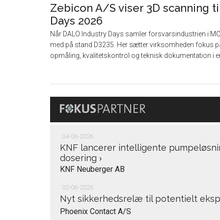
Zebicon A/S viser 3D scanning ti
Days 2026
Når DALO Industry Days samler forsvarsindustrien i M
med på stand D3235. Her sætter virksomheden fokus på
opmåling, kvalitetskontrol og teknisk dokumentation i en
04-06-2026
KNF lancerer intelligente pumpeløsni
dosering
›
KNF Neuberger AB
02-06-2026
Nyt sikkerhedsrelæ til potentielt ek
Phoenix Contact A/S