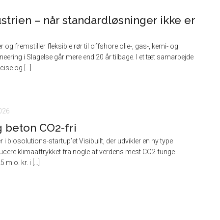
strien – når standardløsninger ikke er
remstiller fleksible rør til offshore olie-, gas-, kemi- og
ring i Slagelse går mere end 20 år tilbage. I et tæt samarbejde
se og [...]
2026
g beton CO2-fri
 biosolutions-startup’et Visibuilt, der udvikler en ny type
cere klimaaftrykket fra nogle af verdens mest CO2-tunge
io. kr. i [...]