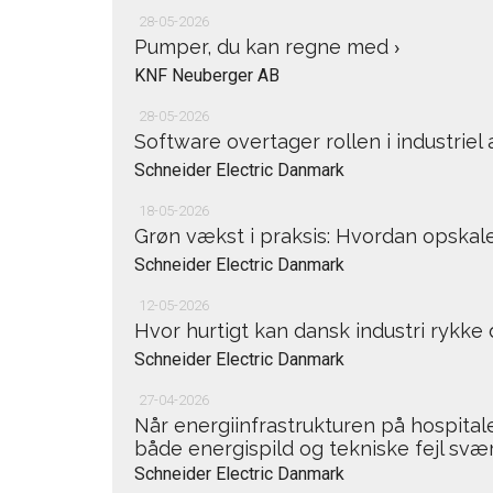
28-05-2026
Pumper, du kan regne med
›
KNF Neuberger AB
28-05-2026
Software overtager rollen i industrie
Schneider Electric Danmark
18-05-2026
Grøn vækst i praksis: Hvordan opskal
Schneider Electric Danmark
12-05-2026
Hvor hurtigt kan dansk industri rykke d
Schneider Electric Danmark
27-04-2026
Når energiinfrastrukturen på hospital
både energispild og tekniske fejl sv
Schneider Electric Danmark