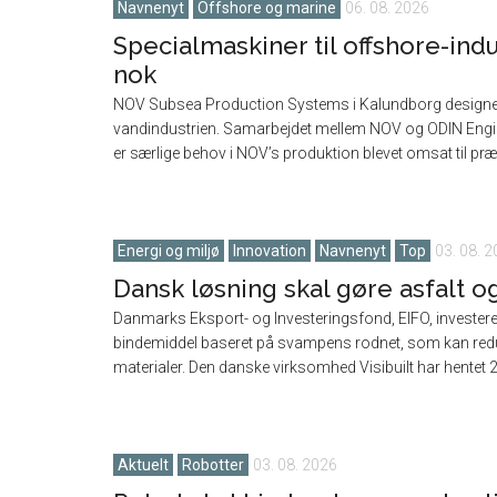
Navnenyt
Offshore og marine
06. 08. 2026
Specialmaskiner til offshore-indu
nok
NOV Subsea Production Systems i Kalundborg designer og f
vandindustrien. Samarbejdet mellem NOV og ODIN Enginee
er særlige behov i NOV’s produktion blevet omsat til præci
Energi og miljø
Innovation
Navnenyt
Top
03. 08. 
Dansk løsning skal gøre asfalt o
Danmarks Eksport- og Investeringsfond, EIFO, investerer i
bindemiddel baseret på svampens rodnet, som kan redu
materialer. Den danske virksomhed Visibuilt har hentet 25 m
Aktuelt
Robotter
03. 08. 2026