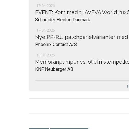
17-04-2026
EVENT: Kom med til AVEVA World 202
Schneider Electric Danmark
17-04-2026
Nye PP-RJ… patchpanelvarianter med
Phoenix Contact A/S
16-04-2026
Membranpumper vs. oliefri stempelk
KNF Neuberger AB
H