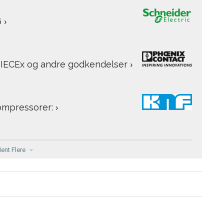
6
›
 IECEx og andre godkendelser
›
ompressorer:
›
ent Flere