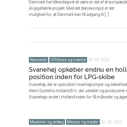
Danmark har tilkendegivet at være en del af et europæis
AI-gigafabrik-projekt. Med det danske input er der
mulighed for, at Danmark kan få adgang til [...]
Navnenyt
Offshore og marine
06. 08. 2026
Svanehøj opkøber endnu en holl
position inden for LPG-skibe
Svanehøj, der er specialist i marinepumper og sikkerhe
Henri Systems Holland B.V., der udvikler og producerer 
Svanehøjs andet i Holland inden for få måneder og øger [
Maskiner og anlæg
Messer og møder
06. 08. 2026