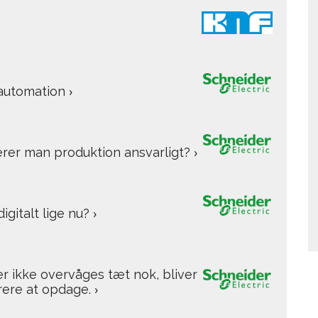
l automation
›
erer man produktion ansvarligt?
›
igitalt lige nu?
›
er ikke overvåges tæt nok, bliver
ærere at opdage.
›