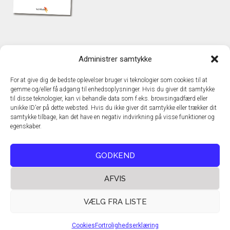
KONTAKT
Administrer samtykke
TechMedia A/S
Naverland 35
For at give dig de bedste oplevelser bruger vi teknologier som cookies til at
DK - 2600 Glostrup
gemme og/eller få adgang til enhedsoplysninger. Hvis du giver dit samtykke
www.techmedia.dk
til disse teknologier, kan vi behandle data som f.eks. browsingadfærd eller
Telefon: +45 43 24 26 28
unikke ID'er på dette websted. Hvis du ikke giver dit samtykke eller trækker dit
samtykke tilbage, kan det have en negativ indvirkning på visse funktioner og
E-mail:
info@techmedia.dk
egenskaber.
Privatlivspolitik
Cookiepolitik
GODKEND
AFVIS
VÆLG FRA LISTE
Cookies
Fortrolighedserklæring