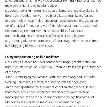
løftet i området omkring MCH Messecenter Herning – blandt andet med
motorveje til Herning og hele landsdelen.
Ligeledes i 2018 kunne man indvie en ankomstbygning til Jyske Bank
Boxen, der blandt andet var med til at sikre, at man kunne færdes
tørskoet mellem netop multiarenaen og messehallerne. Tiltaget var en
del af projektet ”Fremtidens MCH”, der blev søsat i samarbejde med
Realdania og Herning Kommune med henblik på at skabe
sammenhæng mellem koncernens faciliteter. I 2019 fulgte en
opgradering af udenomsarealerne på Vardevej, inden messecentrets
hovedbygning blev opdateret i 2021.
En styrket position og unikke faciliteter
Når Georg Sørensen her 25 år senere ser tilbage, gør det indtryk på
ham, hvor stor en del af ”Vision 2025” man ved fælles hjælp har formået
at realisere.
-Med uvurderlig og højt værdsat støtte fra vores bagland, herunder
Herning Kommune, Agromek, regionen og vores mange gode
samarbejdspartnere fra hele landet, er det en stor glæde at kunne
konstatere, at vi er nået i mål med alle de centrale elementer af
masterplanen ”Vision 2025”. Vi har styrket vores position som et af
Skandinaviens største og mest fleksible og mangfoldige