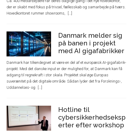
Ca. 400 medarbejdere får deres daglige gang i det nye hovedkontor,
der er skabt med fokus på trivsel, fællesskab og samarbejde på tværs.
Hovedkontoret rummer showrooms,
Danmark melder sig
på banen i projekt
med AI gigafabrikker
Danmark har tilkendegivet at være en del af et europæisk AI-gigafabrik-
projekt. Med det danske input er der mulighed for, at Danmark kan få
adgang til regnekraft i stor skala. Projektet skal øge Europas
suverænitet på det digitale område. Sådan lyder det fra Forsknings-,
Uddannelses- og
Hotline til
cybersikkerhedseksp
erter efter workshop