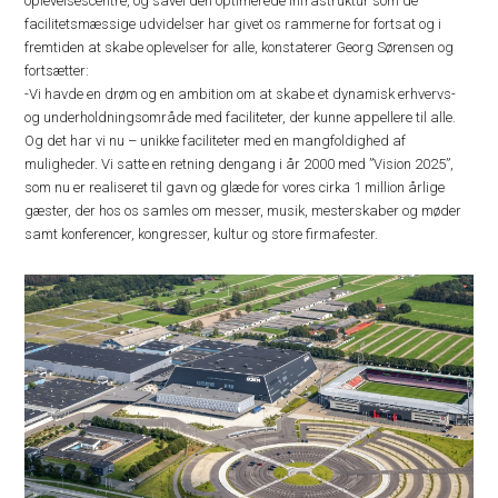
oplevelsescentre, og såvel den optimerede infrastruktur som de
facilitetsmæssige udvidelser har givet os rammerne for fortsat og i
fremtiden at skabe oplevelser for alle, konstaterer Georg Sørensen og
fortsætter:
-Vi havde en drøm og en ambition om at skabe et dynamisk erhvervs-
og underholdningsområde med faciliteter, der kunne appellere til alle.
Og det har vi nu – unikke faciliteter med en mangfoldighed af
muligheder. Vi satte en retning dengang i år 2000 med ”Vision 2025”,
som nu er realiseret til gavn og glæde for vores cirka 1 million årlige
gæster, der hos os samles om messer, musik, mesterskaber og møder
samt konferencer, kongresser, kultur og store firmafester.