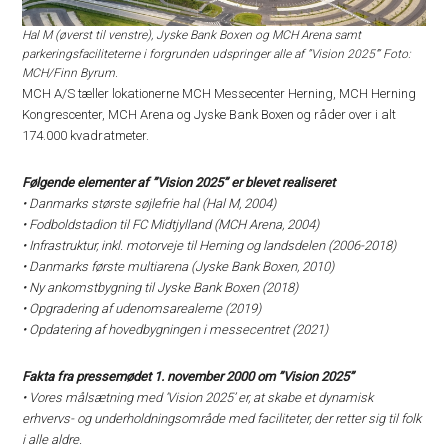
Hal M (øverst til venstre), Jyske Bank Boxen og MCH Arena samt
parkeringsfaciliteterne i forgrunden udspringer alle af ”Vision 2025’” Foto:
MCH/Finn Byrum.
MCH A/S tæller lokationerne MCH Messecenter Herning, MCH Herning
Kongrescenter, MCH Arena og Jyske Bank Boxen og råder over i alt
174.000 kvadratmeter.
Følgende elementer af ”Vision 2025” er blevet realiseret
• Danmarks største søjlefrie hal (Hal M, 2004)
• Fodboldstadion til FC Midtjylland (MCH Arena, 2004)
• Infrastruktur, inkl. motorveje til Herning og landsdelen (2006-2018)
• Danmarks første multiarena (Jyske Bank Boxen, 2010)
• Ny ankomstbygning til Jyske Bank Boxen (2018)
• Opgradering af udenomsarealerne (2019)
• Opdatering af hovedbygningen i messecentret (2021)
Fakta fra pressemødet 1. november 2000 om ”Vision 2025”
• Vores målsætning med ‘Vision 2025’ er, at skabe et dynamisk
erhvervs- og underholdningsområde med faciliteter, der retter sig til folk
i alle aldre.