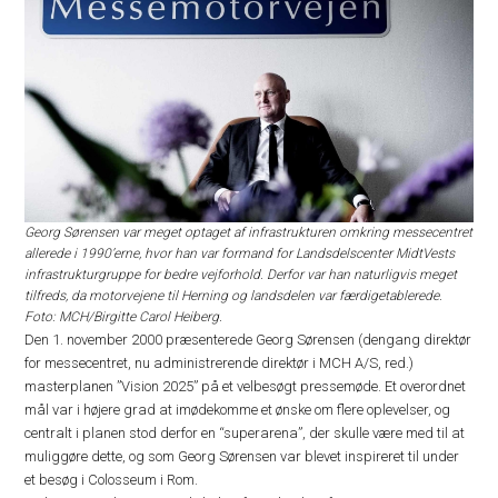
Georg Sørensen var meget optaget af infrastrukturen omkring messecentret
allerede i 1990’erne, hvor han var formand for Landsdelscenter MidtVests
infrastrukturgruppe for bedre vejforhold. Derfor var han naturligvis meget
tilfreds, da motorvejene til Herning og landsdelen var færdigetablerede.
Foto: MCH/Birgitte Carol Heiberg.
Den 1. november 2000 præsenterede Georg Sørensen (dengang direktør
for messecentret, nu administrerende direktør i MCH A/S, red.)
masterplanen ”Vision 2025” på et velbesøgt pressemøde. Et overordnet
mål var i højere grad at imødekomme et ønske om flere oplevelser, og
centralt i planen stod derfor en “superarena”, der skulle være med til at
muliggøre dette, og som Georg Sørensen var blevet inspireret til under
et besøg i Colosseum i Rom.