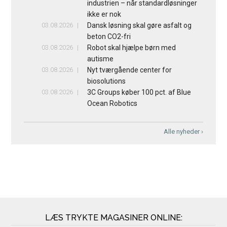
industrien – når standardløsninger
ikke er nok
03.08.2026
Dansk løsning skal gøre asfalt og
beton CO2-fri
03.08.2026
Robot skal hjælpe børn med
autisme
03.08.2026
Nyt tværgående center for
biosolutions
03.08.2026
3C Groups køber 100 pct. af Blue
Ocean Robotics
Alle nyheder ›
LÆS TRYKTE MAGASINER ONLINE: