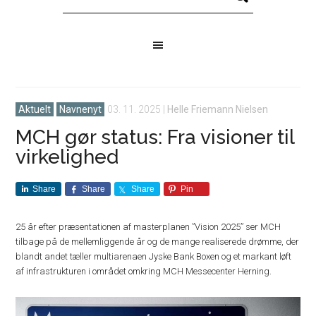
Aktuelt
Navnenyt
03. 11. 2025
|
Helle Friemann Nielsen
MCH gør status: Fra visioner til
virkelighed
Share
Share
Share
Pin
25 år efter præsentationen af masterplanen ”Vision 2025” ser MCH
tilbage på de mellemliggende år og de mange realiserede drømme, der
blandt andet tæller multiarenaen Jyske Bank Boxen og et markant løft
af infrastrukturen i området omkring MCH Messecenter Herning.