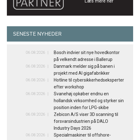
Læs mere her
SENESTE NYHEDER
06.08.2026
Bosch indvier sit nye hovedkontor
på velkendt adresse i Ballerup
06.08.2026
Danmark melder sig på banen i
projekt med AI gigafabrikker
06.08.2026
Hotline til cybersikkerhedseksperter
efter workshop
06.08.2026
Svanehøj opkøber endnu en
hollandsk virksomhed og styrker sin
position inden for LPG-skibe
06.08.2026
Zebicon A/S viser 3D scanning til
forsvarsindustrien på DALO
Industry Days 2026
06.08.2026
Specialmaskiner til offshore-