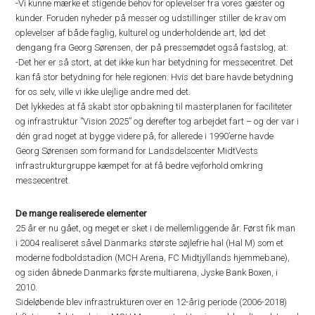
-Vi kunne mærke et stigende behov for oplevelser fra vores gæster og
kunder. Foruden nyheder på messer og udstillinger stiller de krav om
oplevelser af både faglig, kulturel og underholdende art, lød det
dengang fra Georg Sørensen, der på pressemødet også fastslog, at:
-Det her er så stort, at det ikke kun har betydning for messecentret. Det
kan få stor betydning for hele regionen. Hvis det bare havde betydning
for os selv, ville vi ikke ulejlige andre med det.
Det lykkedes at få skabt stor opbakning til masterplanen for faciliteter
og infrastruktur ”Vision 2025” og derefter tog arbejdet fart – og der var i
dén grad noget at bygge videre på, for allerede i 1990’erne havde
Georg Sørensen som formand for Landsdelscenter MidtVests
infrastrukturgruppe kæmpet for at få bedre vejforhold omkring
messecentret.
De mange realiserede elementer
25 år er nu gået, og meget er sket i de mellemliggende år. Først fik man
i 2004 realiseret såvel Danmarks største søjlefrie hal (Hal M) som et
moderne fodboldstadion (MCH Arena, FC Midtjyllands hjemmebane),
og siden åbnede Danmarks første multiarena, Jyske Bank Boxen, i
2010.
Sideløbende blev infrastrukturen over en 12-årig periode (2006-2018)