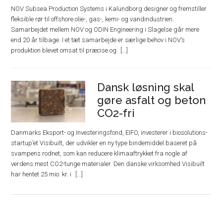
NOV Subsea Production Systems i Kalundborg designer og fremstiller
fleksible rør til offshore olie-, gas-, kemi- og vandindustrien.
Samarbejdet mellem NOV og ODIN Engineering i Slagelse går mere
end 20 år tilbage. I et tæt samarbejde er særlige behov i NOV’s
produktion blevet omsat til præcise og
Dansk løsning skal
gøre asfalt og beton
CO2-fri
Danmarks Eksport- og Investeringsfond, EIFO, investerer i biosolutions-
startup’et Visibuilt, der udvikler en ny type bindemiddel baseret på
svampens rodnet, som kan reducere klimaaftrykket fra nogle af
verdens mest CO2-tunge materialer. Den danske virksomhed Visibuilt
har hentet 25 mio. kr. i