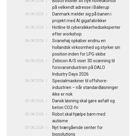
06.08.2026
Bosch indvier sit nye hovedkontor
på velkendt adresse i Ballerup
06.08.2026
Danmark melder sig på banen i
projekt med AI gigafabrikker
06.08.2026
Hotline til cybersikkerhedseksperter
efter workshop
06.08.2026
Svanehøj opkøber endnu en
hollandsk virksomhed og styrker sin
position inden for LPG-skibe
06.08.2026
Zebicon A/S viser 3D scanning til
forsvarsindustrien på DALO
Industry Days 2026
06.08.2026
Specialmaskiner til offshore-
industrien – når standardløsninger
ikke er nok
03.08.2026
Dansk løsning skal gøre asfalt og
beton CO2-fri
03.08.2026
Robot skal hjælpe børn med
autisme
03.08.2026
Nyt tværgående center for
biosolutions