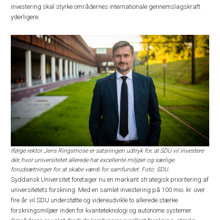
investering skal styrke områdernes internationale gennemslagskraft
yderligere.
Ifølge rektor Jens Ringsmose er satsningen udtryk for, at SDU vil investere
dér, hvor universitetet allerede har excellente miljøer og særlige
forudsætninger for at skabe værdi for samfundet. Foto: SDU.
Syddansk Universitet foretager nu en markant strategisk prioritering af
universitetets forskning. Med en samlet investering på 100 mio. kr. over
fire år vil SDU understøtte og videreudvikle to allerede stærke
forskningsmiljøer inden for kvanteteknologi og autonome systemer.