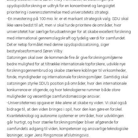
spydspidsforskning er udtryk for en koncentreret og langsigtet
prioritering i overensstemmelse med universitetets strategi.
-En investering på 100 mio. kr. er et markant strategisk valg. SDU skal
ikke være bedst til alt, men vi skal turde prioritere de områder, hvor
universitetet har særlige forudsætninger for at skabe excellent forskning
med international gennemslagskraft og tydelig værdi for samfundet.
Det er netop formålet med denne spydspidssatsning, siger
bestyrelsesformand Søren Vilby.
Satsningen skal over de kommende fire år give forskningsmiljøerne
bedre mulighed for at tiltrække internationale topforskere, udvikle nye
forskningsgennembrud og skabe stærkere koblinger til virksomheder,
fonde, myndigheder og internationale forskningsmiljøer. Samtidig skal
satsningen styrke SDU’s position på områder, hvor den internationale
konkurrence er stigende, og hvor teknologierne rummer både store
muligheder og væsentlige samfundsmæssige ansvar.
-Universiteternes opgave er ikke alene at skabe ny viden. Vi skal også
bidrage til, at den viden bringes i spil, hvor den kan gøre en forskel.
Kvanteteknologi og autonome systemer er områder, hvor udviklingen
går hurtigt, og hvor stærke forskningsmiljøer bliver afgørende for
samfundets adgang til viden, kompetencer og ansvarlige teknologiske
løsninger, siger Jens Ringsmose afslutningsvis.