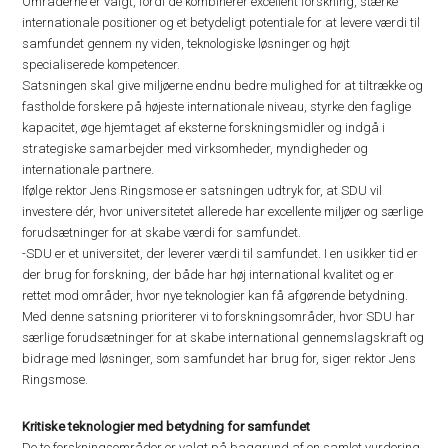
Områderne er valgt, fordi de kombinerer excellent forskning, stærke
internationale positioner og et betydeligt potentiale for at levere værdi til
samfundet gennem ny viden, teknologiske løsninger og højt
specialiserede kompetencer.
Satsningen skal give miljøerne endnu bedre mulighed for at tiltrække og
fastholde forskere på højeste internationale niveau, styrke den faglige
kapacitet, øge hjemtaget af eksterne forskningsmidler og indgå i
strategiske samarbejder med virksomheder, myndigheder og
internationale partnere.
Ifølge rektor Jens Ringsmose er satsningen udtryk for, at SDU vil
investere dér, hvor universitetet allerede har excellente miljøer og særlige
forudsætninger for at skabe værdi for samfundet.
-SDU er et universitet, der leverer værdi til samfundet. I en usikker tid er
der brug for forskning, der både har høj international kvalitet og er
rettet mod områder, hvor nye teknologier kan få afgørende betydning.
Med denne satsning prioriterer vi to forskningsområder, hvor SDU har
særlige forudsætninger for at skabe international gennemslagskraft og
bidrage med løsninger, som samfundet har brug for, siger rektor Jens
Ringsmose.
Kritiske teknologier med betydning for samfundet
De to forskningsområder er valgt på baggrund af en samlet vurdering