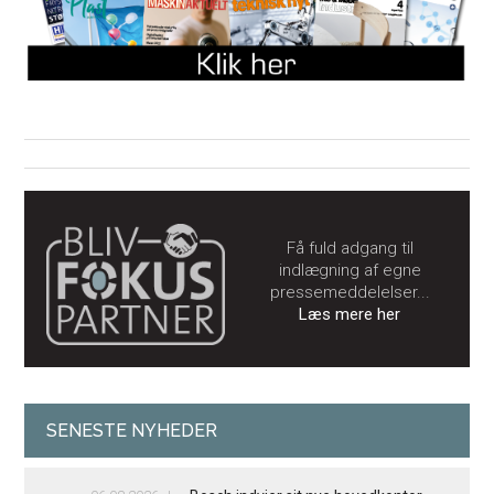
Få fuld adgang til
indlægning af egne
pressemeddelelser...
Læs mere her
SENESTE NYHEDER