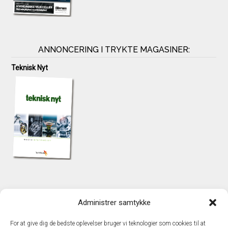
ANNONCERING I TRYKTE MAGASINER:
Teknisk Nyt
KONTAKT
Administrer samtykke
TechMedia A/S
Naverland 35
For at give dig de bedste oplevelser bruger vi teknologier som cookies til at
DK - 2600 Glostrup