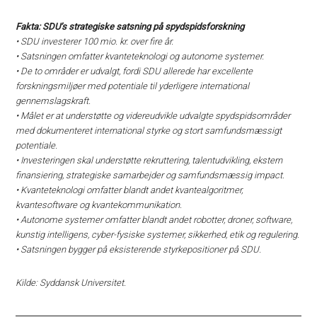
Fakta: SDU’s strategiske satsning på spydspidsforskning
• SDU investerer 100 mio. kr. over fire år.
• Satsningen omfatter kvanteteknologi og autonome systemer.
• De to områder er udvalgt, fordi SDU allerede har excellente
forskningsmiljøer med potentiale til yderligere international
gennemslagskraft.
• Målet er at understøtte og videreudvikle udvalgte spydspidsområder
med dokumenteret international styrke og stort samfundsmæssigt
potentiale.
• Investeringen skal understøtte rekruttering, talentudvikling, ekstern
finansiering, strategiske samarbejder og samfundsmæssig impact.
• Kvanteteknologi omfatter blandt andet kvantealgoritmer,
kvantesoftware og kvantekommunikation.
• Autonome systemer omfatter blandt andet robotter, droner, software,
kunstig intelligens, cyber-fysiske systemer, sikkerhed, etik og regulering.
• Satsningen bygger på eksisterende styrkepositioner på SDU.
Kilde: Syddansk Universitet.