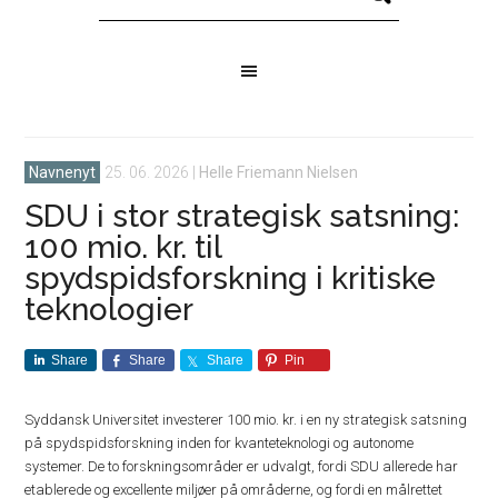
Navnenyt
25. 06. 2026
|
Helle Friemann Nielsen
SDU i stor strategisk satsning:
100 mio. kr. til
spydspidsforskning i kritiske
teknologier
Share
Share
Share
Pin
Syddansk Universitet investerer 100 mio. kr. i en ny strategisk satsning
på spydspidsforskning inden for kvanteteknologi og autonome
systemer. De to forskningsområder er udvalgt, fordi SDU allerede har
etablerede og excellente miljøer på områderne, og fordi en målrettet