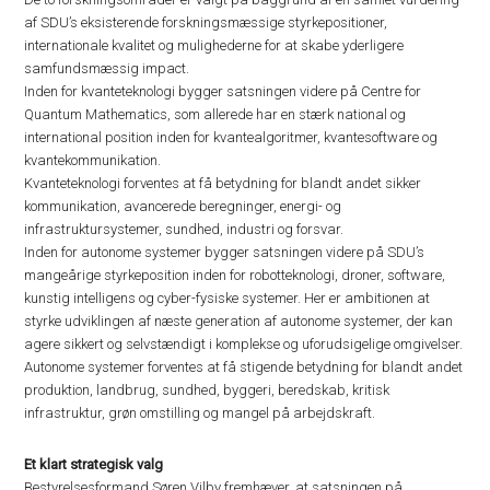
af SDU’s eksisterende forskningsmæssige styrkepositioner,
internationale kvalitet og mulighederne for at skabe yderligere
samfundsmæssig impact.
Inden for kvanteteknologi bygger satsningen videre på Centre for
Quantum Mathematics, som allerede har en stærk national og
international position inden for kvantealgoritmer, kvantesoftware og
kvantekommunikation.
Kvanteteknologi forventes at få betydning for blandt andet sikker
kommunikation, avancerede beregninger, energi- og
infrastruktursystemer, sundhed, industri og forsvar.
Inden for autonome systemer bygger satsningen videre på SDU’s
mangeårige styrkeposition inden for robotteknologi, droner, software,
kunstig intelligens og cyber-fysiske systemer. Her er ambitionen at
styrke udviklingen af næste generation af autonome systemer, der kan
agere sikkert og selvstændigt i komplekse og uforudsigelige omgivelser.
Autonome systemer forventes at få stigende betydning for blandt andet
produktion, landbrug, sundhed, byggeri, beredskab, kritisk
infrastruktur, grøn omstilling og mangel på arbejdskraft.
Et klart strategisk valg
Bestyrelsesformand Søren Vilby fremhæver, at satsningen på