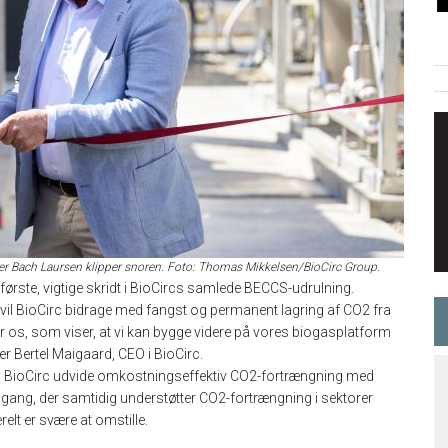
er Bach Laursen klipper snoren. Foto: Thomas Mikkelsen/BioCirc Group.
ørste, vigtige skridt i BioCircs samlede BECCS-udrulning.
ft, vil BioCirc bidrage med fangst og permanent lagring af CO2 fra
for os, som viser, at vi kan bygge videre på vores biogasplatform
er Bertel Maigaard, CEO i BioCirc.
an BioCirc udvide omkostningseffektiv CO2-fortrængning med
gang, der samtidig understøtter CO2-fortrængning i sektorer
lt er svære at omstille.