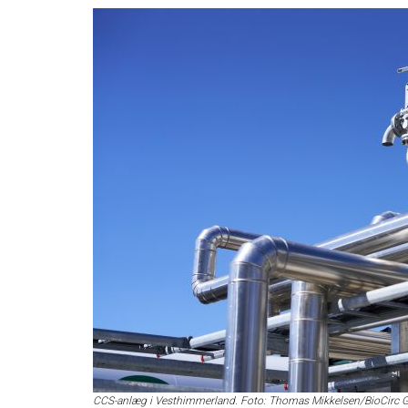
CCS-anlæg i Vesthimmerland. Foto: Thomas Mikkelsen/BioCirc 