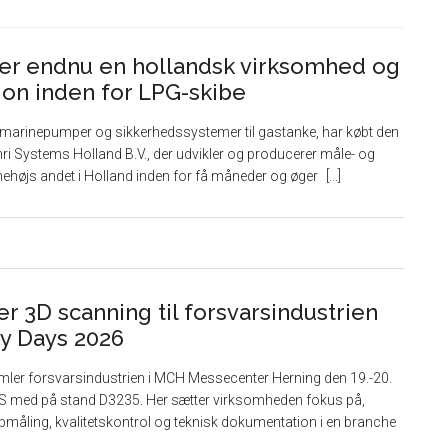
er endnu en hollandsk virksomhed og
tion inden for LPG-skibe
 i marinepumper og sikkerhedssystemer til gastanke, har købt den
i Systems Holland B.V., der udvikler og producerer måle- og
nehøjs andet i Holland inden for få måneder og øger
r 3D scanning til forsvarsindustrien
y Days 2026
ler forsvarsindustrien i MCH Messecenter Herning den 19.-20.
/S med på stand D3235. Her sætter virksomheden fokus på,
måling, kvalitetskontrol og teknisk dokumentation i en branche