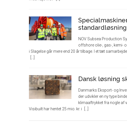
Specialmaskiner 
standardløsning
NOV Subsea Production Syste
offshore olie-, gas-, kemi
i Slagelse går mere end 20 år tilbage. I et tæt samarbej
Dansk løsning sk
Danmarks Eksport- og Investe
der udvikler en ny type bi
klimaaftrykket fra nogle a
Visibuilt har hentet 25 mio. kr. i