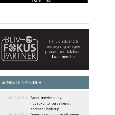
Få fuld adgang til
indlægning af egne
pressemeddelelser...
Læs mere her
SENESTE NYHEDER
06.08.2026
Bosch indvier sit nye
hovedkontor på velkendt
adresse i Ballerup
06.08.2026
Danmark melder sig på banen i