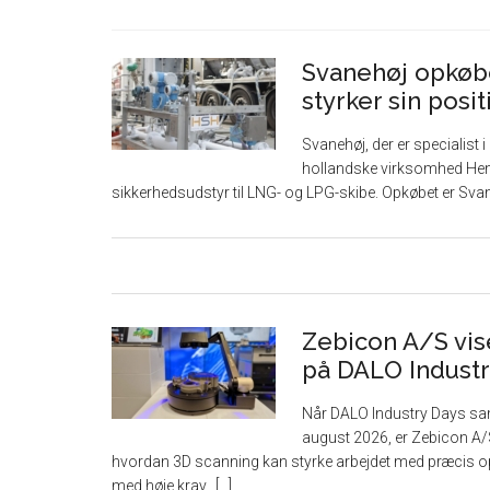
Svanehøj opkøb
styrker sin posi
Svanehøj, der er specialist
hollandske virksomhed Henr
sikkerhedsudstyr til LNG- og LPG-skibe. Opkøbet er Sva
Zebicon A/S vise
på DALO Industr
Når DALO Industry Days sam
august 2026, er Zebicon A
hvordan 3D scanning kan styrke arbejdet med præcis op
med høje krav