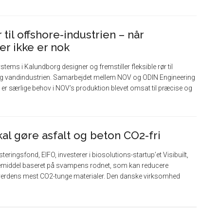
til offshore-industrien – når
er ikke er nok
ms i Kalundborg designer og fremstiller fleksible rør til
- og vandindustrien. Samarbejdet mellem NOV og ODIN Engineering
de er særlige behov i NOV’s produktion blevet omsat til præcise og
al gøre asfalt og beton CO2-fri
ringsfond, EIFO, investerer i biosolutions-startup’et Visibuilt,
ndemiddel baseret på svampens rodnet, som kan reducere
f verdens mest CO2-tunge materialer. Den danske virksomhed