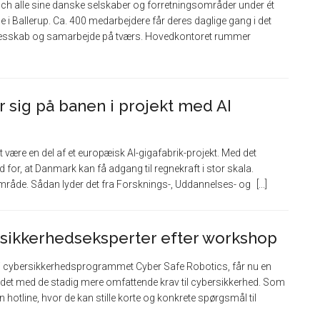
ch alle sine danske selskaber og forretningsområder under ét
 i Ballerup. Ca. 400 medarbejdere får deres daglige gang i det
ællesskab og samarbejde på tværs. Hovedkontoret rummer
sig på banen i projekt med AI
 være en del af et europæisk AI-gigafabrik-projekt. Med det
 for, at Danmark kan få adgang til regnekraft i stor skala.
 område. Sådan lyder det fra Forsknings-, Uddannelses- og
ersikkerhedseksperter efter workshop
 i cybersikkerhedsprogrammet Cyber Safe Robotics, får nu en
jdet med de stadig mere omfattende krav til cybersikkerhed. Som
n hotline, hvor de kan stille korte og konkrete spørgsmål til