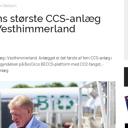
n Nielsen
ns største CCS-anlæg
 Vesthimmerland
g i Vesthimmerland. Anlægget er det første af fem CCS-anlæg i
gyndelsen på BioCircs BECCS-platform med CO2-fangst, -
anlæg.