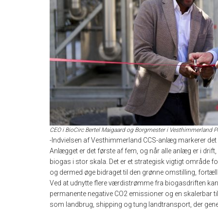
CEO i BioCirc Bertel Maigaard og Borgmester i Vesthimmerland P
-Indvielsen af Vesthimmerland CCS-anlæg markerer det f
Anlægget er det første af fem, og når alle anlæg er i dri
biogas i stor skala. Det er et strategisk vigtigt område 
og dermed øge bidraget til den grønne omstilling, fortæll
Ved at udnytte flere værdistrømme fra biogasdriften k
permanente negative CO2 emissioner og en skalerbar til
som landbrug, shipping og tung landtransport, der genere