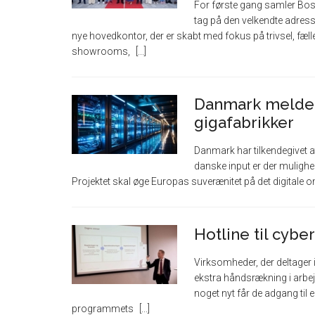
For første gang samler Bos
tag på den velkendte adresse
nye hovedkontor, der er skabt med fokus på trivsel, f
showrooms,
Danmark melder 
gigafabrikker
Danmark har tilkendegivet at
danske input er der mulighed
Projektet skal øge Europas suverænitet på det digitale
Hotline til cyb
Virksomheder, der deltager
ekstra håndsrækning i arbe
noget nyt får de adgang til e
programmets