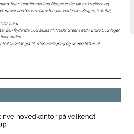
læg, hvor Vesthimmerland Biogas er det første i rækken og
Derudover sættes Favrskov Biogas, Haderslev Biogas, Grønhøj
CO2 årligt
ter den flydende CO2 sejles til INEOS’ Greensand Future CO2-lager
r havbunden.
tral CO2-fangst til offshore-lagring og understøttes af
it nye hovedkontor på velkendt
rup