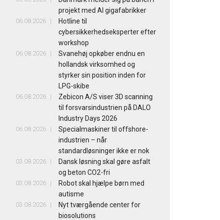
projekt med AI gigafabrikker
06.08.2026
Hotline til
cybersikkerhedseksperter efter
workshop
06.08.2026
Svanehøj opkøber endnu en
hollandsk virksomhed og
styrker sin position inden for
LPG-skibe
06.08.2026
Zebicon A/S viser 3D scanning
til forsvarsindustrien på DALO
Industry Days 2026
06.08.2026
Specialmaskiner til offshore-
industrien – når
standardløsninger ikke er nok
03.08.2026
Dansk løsning skal gøre asfalt
og beton CO2-fri
03.08.2026
Robot skal hjælpe børn med
autisme
03.08.2026
Nyt tværgående center for
biosolutions