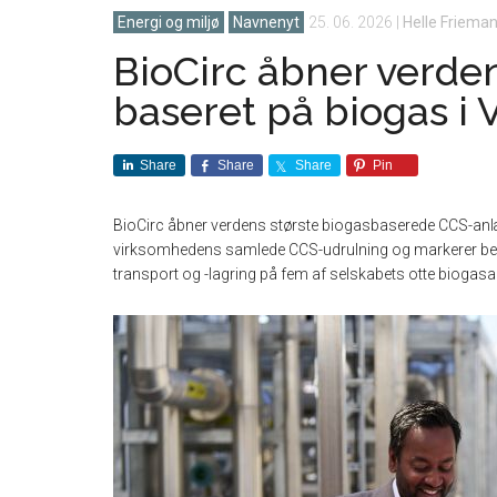
Energi og miljø
Navnenyt
25. 06. 2026
|
Helle Frieman
BioCirc åbner verde
baseret på biogas i
Share
Share
Share
Pin
BioCirc åbner verdens største biogasbaserede CCS-anlæ
virksomhedens samlede CCS-udrulning og markerer be
transport og -lagring på fem af selskabets otte biogas