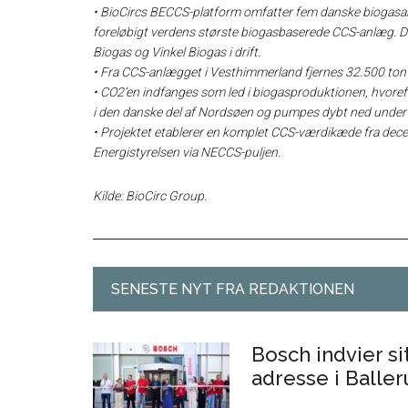
• BioCircs BECCS-platform omfatter fem danske biogasan
foreløbigt verdens største biogasbaserede CCS-anlæg. 
Biogas og Vinkel Biogas i drift.
• Fra CCS-anlægget i Vesthimmerland fjernes 32.500 ton 
• CO2’en indfanges som led i biogasproduktionen, hvoref
i den danske del af Nordsøen og pumpes dybt ned unde
• Projektet etablerer en komplet CCS-værdikæde fra decen
Energistyrelsen via NECCS-puljen.
Kilde: BioCirc Group.
SENESTE NYT FRA REDAKTIONEN
Bosch indvier s
adresse i Balle