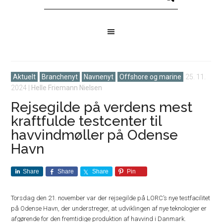
Aktuelt
Branchenyt
Navnenyt
Offshore og marine
25. 11.
2024
|
Helle Friemann Nielsen
Rejsegilde på verdens mest
kraftfulde testcenter til
havvindmøller på Odense
Havn
Share
Share
Share
Pin
Torsdag den 21. november var der rejsegilde på LORC’s nye testfacilitet
på Odense Havn, der understreger, at udviklingen af nye teknologier er
afgørende for den fremtidige produktion af havvind i Danmark.