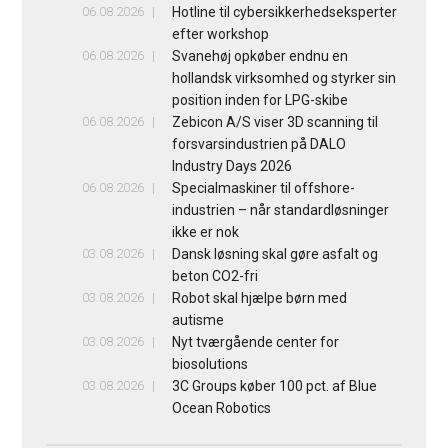
06.08.2026
Hotline til cybersikkerhedseksperter
efter workshop
06.08.2026
Svanehøj opkøber endnu en
hollandsk virksomhed og styrker sin
position inden for LPG-skibe
06.08.2026
Zebicon A/S viser 3D scanning til
forsvarsindustrien på DALO
Industry Days 2026
06.08.2026
Specialmaskiner til offshore-
industrien – når standardløsninger
ikke er nok
03.08.2026
Dansk løsning skal gøre asfalt og
beton CO2-fri
03.08.2026
Robot skal hjælpe børn med
autisme
03.08.2026
Nyt tværgående center for
biosolutions
03.08.2026
3C Groups køber 100 pct. af Blue
Ocean Robotics