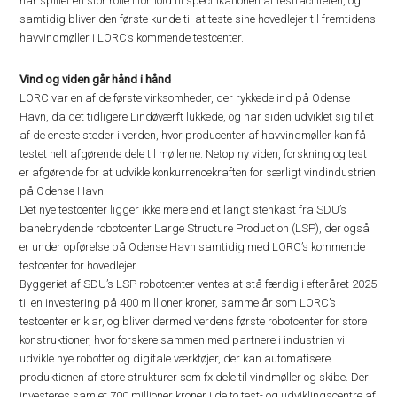
har spillet en stor rolle i forhold til specifikationen af testfaciliteten, og
samtidig bliver den første kunde til at teste sine hovedlejer til fremtidens
havvindmøller i LORC’s kommende testcenter.
Vind og viden går hånd i hånd
LORC var en af de første virksomheder, der rykkede ind på Odense
Havn, da det tidligere Lindøværft lukkede, og har siden udviklet sig til et
af de eneste steder i verden, hvor producenter af havvindmøller kan få
testet helt afgørende dele til møllerne. Netop ny viden, forskning og test
er afgørende for at udvikle konkurrencekraften for særligt vindindustrien
på Odense Havn.
Det nye testcenter ligger ikke mere end et langt stenkast fra SDU’s
banebrydende robotcenter Large Structure Production (LSP), der også
er under opførelse på Odense Havn samtidig med LORC’s kommende
testcenter for hovedlejer.
Byggeriet af SDU’s LSP robotcenter ventes at stå færdig i efteråret 2025
til en investering på 400 millioner kroner, samme år som LORC’s
testcenter er klar, og bliver dermed verdens første robotcenter for store
konstruktioner, hvor forskere sammen med partnere i industrien vil
udvikle nye robotter og digitale værktøjer, der kan automatisere
produktionen af store strukturer som fx dele til vindmøller og skibe. Der
investeres samlet 700 millioner kroner i de to test- og udviklingscentre af