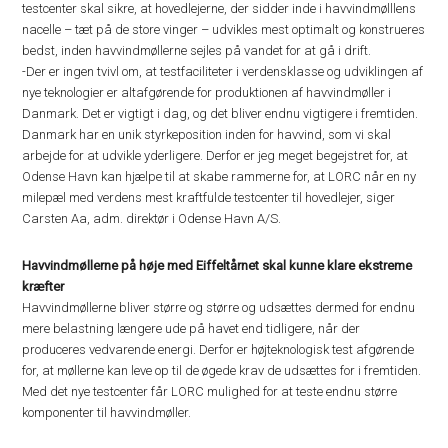
testcenter skal sikre, at hovedlejerne, der sidder inde i havvindmølllens
nacelle – tæt på de store vinger – udvikles mest optimalt og konstrueres
bedst, inden havvindmøllerne sejles på vandet for at gå i drift.
-Der er ingen tvivl om, at testfaciliteter i verdensklasse og udviklingen af
nye teknologier er altafgørende for produktionen af havvindmøller i
Danmark. Det er vigtigt i dag, og det bliver endnu vigtigere i fremtiden.
Danmark har en unik styrkeposition inden for havvind, som vi skal
arbejde for at udvikle yderligere. Derfor er jeg meget begejstret for, at
Odense Havn kan hjælpe til at skabe rammerne for, at LORC når en ny
milepæl med verdens mest kraftfulde testcenter til hovedlejer, siger
Carsten Aa, adm. direktør i Odense Havn A/S.
Havvindmøllerne på høje med Eiffeltårnet skal kunne klare ekstreme
kræfter
Havvindmøllerne bliver større og større og udsættes dermed for endnu
mere belastning længere ude på havet end tidligere, når der
produceres vedvarende energi. Derfor er højteknologisk test afgørende
for, at møllerne kan leve op til de øgede krav de udsættes for i fremtiden.
Med det nye testcenter får LORC mulighed for at teste endnu større
komponenter til havvindmøller.