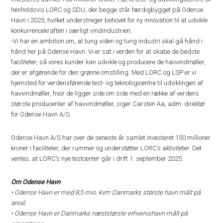
henholdsvis LORC og SDU, der begge står færdigbygget på Odense
Havn i 2025, hvilket understreger behovet for ny innovation til at udvikle
konkurrencekraften i særligt vindindustrien.
-Vi har en ambition om, at tung viden og tung industri skal gå hånd i
hånd her på Odense Havn. Vi er sat i verden for at skabe de bedste
faciliteter, så vores kunder kan udvikle og producere de havvindmøller,
der er afgørende for den grønne omstilling. Med LORC og LSP er vi
hjemsted for verdensførende test- og teknologicentre til udviklingen af
havvindmøller, hvor de ligger side om side med en række af verdens
største producenter af havvindmøller, siger Carsten Aa, adm. direktør
for Odense Havn A/S.
Odense Havn A/S har over de seneste år samlet investeret 150 millioner
kroner i faciliteter, der rummer og understøtter LORC’s aktiviteter. Det
ventes, at LORC’s nye testcenter går i drift 1. september 2025.
Om Odense Havn
• Odense Havn er med 8,5 mio. kvm Danmarks største havn målt på
areal.
•
Odense Havn er Danmarks næststørste erhvervshavn målt på