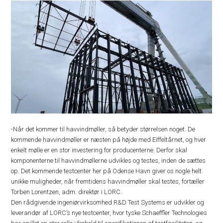
-Når det kommer til havvindmøller, så betyder størrelsen noget. De
kommende havvindmøller er næsten på højde med Eiffeltårnet, og hver
enkelt mølle er en stor investering for producenterne. Derfor skal
komponenterne til havvindmøllerne udvikles og testes, inden de sættes
op. Det kommende testcenter her på Odense Havn giver os nogle helt
unikke muligheder, når fremtidens havvindmøller skal testes, fortæller
Torben Lorentzen, adm. direktør i LORC.
Den rådgivende ingeniørvirksomhed R&D Test Systems er udvikler og
leverandør af LORC’s nye testcenter, hvor tyske Schaeffler Technologies