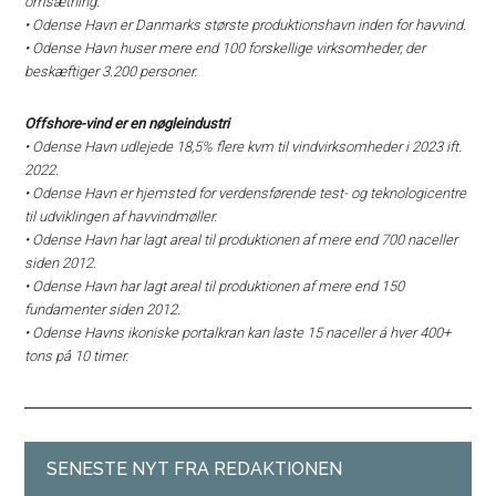
omsætning.
•
Odense Havn er Danmarks største produktionshavn inden for havvind.
•
Odense Havn huser mere end 100 forskellige virksomheder, der
beskæftiger 3.200 personer.
Offshore-vind er en nøgleindustri
•
Odense Havn udlejede 18,5% flere kvm til vindvirksomheder i 2023 ift.
2022.
•
Odense Havn er hjemsted for verdensførende test- og teknologicentre
til udviklingen af havvindmøller.
•
Odense Havn har lagt areal til produktionen af mere end 700 naceller
siden 2012.
•
Odense Havn har lagt areal til produktionen af mere end 150
fundamenter siden 2012.
•
Odense Havns ikoniske portalkran kan laste 15 naceller á hver 400+
tons på 10 timer.
SENESTE NYT FRA REDAKTIONEN