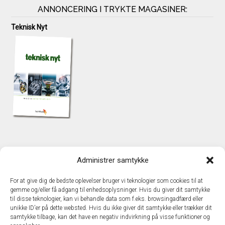
ANNONCERING I TRYKTE MAGASINER:
Teknisk Nyt
KONTAKT
Administrer samtykke
TechMedia A/S
Naverland 35
For at give dig de bedste oplevelser bruger vi teknologier som cookies til at
DK - 2600 Glostrup
gemme og/eller få adgang til enhedsoplysninger. Hvis du giver dit samtykke
www.techmedia.dk
til disse teknologier, kan vi behandle data som f.eks. browsingadfærd eller
Telefon: +45 43 24 26 28
unikke ID'er på dette websted. Hvis du ikke giver dit samtykke eller trækker dit
samtykke tilbage, kan det have en negativ indvirkning på visse funktioner og
E-mail:
info@techmedia.dk