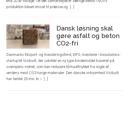
end 20 år tilbage. I et tæt samarbejde er særlige behov i NOV’s
produktion blevet omsat til præcise og
Dansk løsning skal
gøre asfalt og beton
CO2-fri
Danmarks Eksport- og Investeringsfond, EIFO, investerer i biosolutions-
startup’et Visibuilt, der udvikler en ny type bindemiddel baseret på
svampens rodnet, som kan reducere klimaaftrykket fra nogle af
verdens mest CO2-tunge materialer. Den danske virksomhed Visibuilt
har hentet 25 mio. kr. i