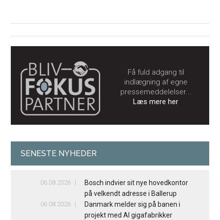
Få fuld adgang til
indlægning af egne
pressemeddelelser...
Læs mere her
SENESTE NYHEDER
06.08.2026
Bosch indvier sit nye hovedkontor
på velkendt adresse i Ballerup
06.08.2026
Danmark melder sig på banen i
projekt med AI gigafabrikker