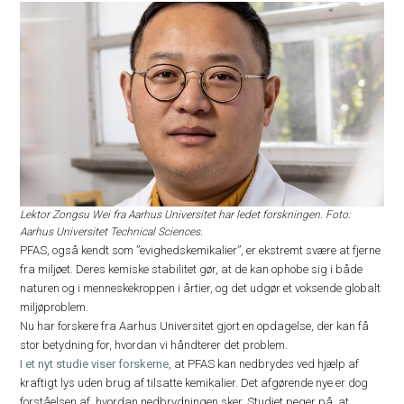
Lektor Zongsu Wei fra Aarhus Universitet har ledet forskningen. Foto:
Aarhus Universitet Technical Sciences.
PFAS, også kendt som ”evighedskemikalier”, er ekstremt svære at fjerne
fra miljøet. Deres kemiske stabilitet gør, at de kan ophobe sig i både
naturen og i menneskekroppen i årtier, og det udgør et voksende globalt
miljøproblem.
Nu har forskere fra Aarhus Universitet gjort en opdagelse, der kan få
stor betydning for, hvordan vi håndterer det problem.
I et nyt studie viser forskerne
, at PFAS kan nedbrydes ved hjælp af
kraftigt lys uden brug af tilsatte kemikalier. Det afgørende nye er dog
forståelsen af, hvordan nedbrydningen sker. Studiet peger på, at