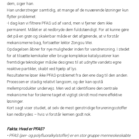
dem, siger han.
Han understreger samtidig, at mange af de nuværende løsninger kun
flytter problemet:
-I dag kan vi filtrere PFAS ud af vand, men vi fjerner dem ikke
permanent. Målet er at nedbryde dem fuldstændigt. For at kunne gøre
det på en grøn og skalerbar måde er det afgørende, at vi forstår
mekanismerne bag, fortsætter lektor Zongsu Wei.
Opdagelsen åbner for nye muligheder inden for vandrensning. I stedet
for at tilsætte kemikalier eller bruge komplekse katalysatorer kan
fremtidige teknologier måske designes til at udnytte vandets egne
reaktive partikler, skabt ved hjælp af lys.
Resultaterne løser ikke PFAS-problemet fra den ene dag til den anden.
Processen er stadig relativt langsom, og der kan opstå
mellemprodukter undervejs. Men ved at identificere den centrale
mekanisme har forskerne taget et vigtigt skridt mod mere effektive
løsninger.
Kort sagt viser studiet, at selv de mest genstridige forureningsstoffer
kan nedbrydes – hvis vi forstår kemien godt nok.
Fakta: Hvad er PFAS?
• PFAS (per- og polyfluoralkylstoffer) er en stor gruppe menneskeskabte