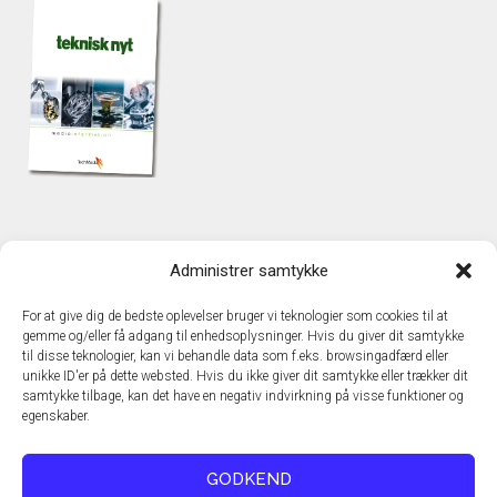
KONTAKT
Administrer samtykke
TechMedia A/S
Naverland 35
For at give dig de bedste oplevelser bruger vi teknologier som cookies til at
DK - 2600 Glostrup
gemme og/eller få adgang til enhedsoplysninger. Hvis du giver dit samtykke
www.techmedia.dk
til disse teknologier, kan vi behandle data som f.eks. browsingadfærd eller
Telefon: +45 43 24 26 28
unikke ID'er på dette websted. Hvis du ikke giver dit samtykke eller trækker dit
samtykke tilbage, kan det have en negativ indvirkning på visse funktioner og
E-mail:
info@techmedia.dk
egenskaber.
Privatlivspolitik
Cookiepolitik
GODKEND