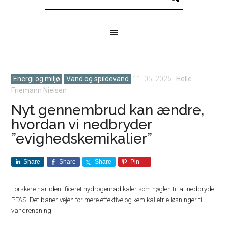
Energi og miljø
Vand og spildevand
11. 05. 2026
|
Helle
Friemann Nielsen
Nyt gennembrud kan ændre,
hvordan vi nedbryder
”evighedskemikalier”
Share
Share
Share
Pin
Forskere har identificeret hydrogenradikaler som nøglen til at nedbryde
PFAS. Det baner vejen for mere effektive og kemikaliefrie løsninger til
vandrensning.