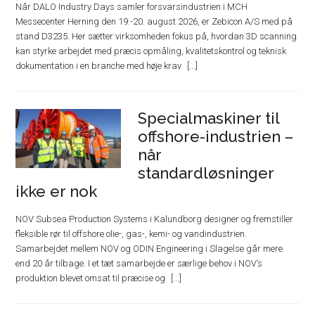
Når DALO Industry Days samler forsvarsindustrien i MCH
Messecenter Herning den 19.-20. august 2026, er Zebicon A/S med på
stand D3235. Her sætter virksomheden fokus på, hvordan 3D scanning
kan styrke arbejdet med præcis opmåling, kvalitetskontrol og teknisk
dokumentation i en branche med høje krav
Specialmaskiner til
offshore-industrien –
når
standardløsninger
ikke er nok
NOV Subsea Production Systems i Kalundborg designer og fremstiller
fleksible rør til offshore olie-, gas-, kemi- og vandindustrien.
Samarbejdet mellem NOV og ODIN Engineering i Slagelse går mere
end 20 år tilbage. I et tæt samarbejde er særlige behov i NOV’s
produktion blevet omsat til præcise og