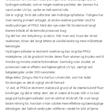
hydrogenradikaler, som er meget reaktive partikler, der dannes fra
vand under UV-lys, spiller en helt central rolle.
Det er vigtigt, fordi det udfordrer den hidtidige opfattelse. Tidligere har
man nemlig primært antaget, at andre reaktive partikler stod for
nedbrydningen af PFAS. Med den nye viden får forskerne et langt
klarere billede af de kemiske processer bag.
Og det har stor betydning i praksis. Når man ved, hvad der driver
reaktionen, bliver det langt lettere at udvikle bedre og mere målrettede
teknologier.
Hydrogenradikaler er ekstremt reaktive og kan angribe PFAS-
molekylerne, så de gradvist mister deres fluor-atomer og brydes ned til
mindre og mindre stabile forbindelser. Samtidig viser studiet, at
processen især er effektiv ved højenergetisk UV-lys, særligt ved
bølgelængder under 300 nanometer.
Ifølge lektor Zongsu Wei fra Aarhus Universitet, som har ledet
forskningen, er det et vigtigt skridt fremad:
-Vi ved, at PFAS er ekstremt stabile på grund af de stærke kulstof-fluor-
bindinger, og det er netop dem, der er svære at bryde. Når vi nu kan
pege på hydrogenradikaler som en central drivkraft, får vi en langt
bedre retning for, hvordan vi kan udvikle mere effektive og bæredygtige
teknologier, der faktisk nedbryder stofferne i stedet for blot at fjerne