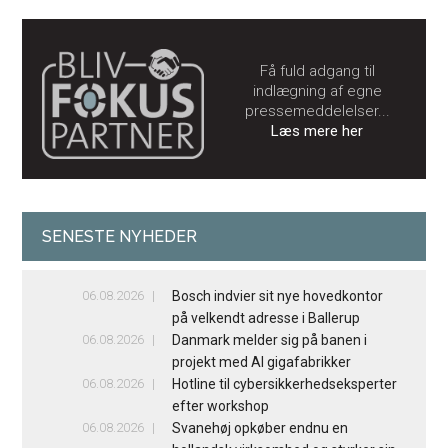
Få fuld adgang til
indlægning af egne
pressemeddelelser...
Læs mere her
SENESTE NYHEDER
06.08.2026
Bosch indvier sit nye hovedkontor
på velkendt adresse i Ballerup
06.08.2026
Danmark melder sig på banen i
projekt med AI gigafabrikker
06.08.2026
Hotline til cybersikkerhedseksperter
efter workshop
06.08.2026
Svanehøj opkøber endnu en