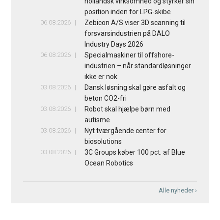
hollandsk virksomhed og styrker sin
position inden for LPG-skibe
06.08.2026
Zebicon A/S viser 3D scanning til
forsvarsindustrien på DALO
Industry Days 2026
06.08.2026
Specialmaskiner til offshore-
industrien – når standardløsninger
ikke er nok
03.08.2026
Dansk løsning skal gøre asfalt og
beton CO2-fri
03.08.2026
Robot skal hjælpe børn med
autisme
03.08.2026
Nyt tværgående center for
biosolutions
03.08.2026
3C Groups køber 100 pct. af Blue
Ocean Robotics
Alle nyheder ›