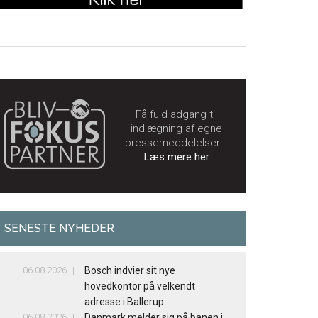
Få fuld adgang til
indlægning af egne
pressemeddelelser...
Læs mere her
SENESTE NYHEDER
06.08.2026
Bosch indvier sit nye
hovedkontor på velkendt
adresse i Ballerup
06.08.2026
Danmark melder sig på banen i