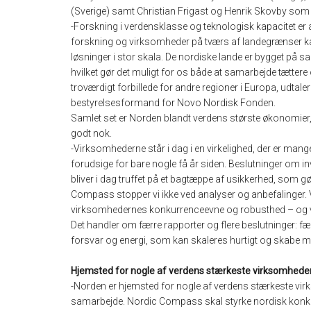
(Sverige) samt Christian Frigast og Henrik Skovby som 
-Forskning i verdensklasse og teknologisk kapacitet er
forskning og virksomheder på tværs af landegrænser kan 
løsninger i stor skala. De nordiske lande er bygget på 
hvilket gør det muligt for os både at samarbejde tættere
troværdigt forbillede for andre regioner i Europa, ud
bestyrelsesformand for Novo Nordisk Fonden.
Samlet set er Norden blandt verdens største økonomier, 
godt nok.
-Virksomhederne står i dag i en virkelighed, der er ma
forudsige for bare nogle få år siden. Beslutninger om i
bliver i dag truffet på et bagtæppe af usikkerhed, som 
Compass stopper vi ikke ved analyser og anbefalinger. Vi
virksomhedernes konkurrenceevne og robusthed – og vi 
Det handler om færre rapporter og flere beslutninger: fæ
forsvar og energi, som kan skaleres hurtigt og skabe mål
Hjemsted for nogle af verdens stærkeste virksomhede
-Norden er hjemsted for nogle af verdens stærkeste virk
samarbejde. Nordic Compass skal styrke nordisk konk