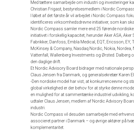
Med tættere samarbejde om industri og investeringer k
Christian Frigast, bestyrelsesmedlem i Nordic Compas
I løbet af det første år vil arbejdet i Nordic Compass fo
identificeres virksomhedsdrevne initiativer, som kan 
Nordic Compass samler mere end 25 førende nordiske v
initiativet i forskellig kapacitet, herunder Aker ASA, Ake
Fabrikker, Danfoss, Embla Medical, EQT, Ericsson, EY,
McKinsey & Company, Nasdaq Nordic, Nokia, Nordea, N
Vattenfall, Wallenberg Investments og Ørsted. Dalberg og 
den daglige drift.
Et Nordic Advisory Board bidrager med nationale perspe
Claus Jensen fra Danmark, og generalsekretær Karen El
-Den nordiske model har vist, at konkurrenceevne og st
global virkelighed er der behov for at styrke denne m
en mulighed for at sammentænke industriel udvikling, k
udtaler Claus Jensen, medlem af Nordic Advisory Boa
industri.
Nordic Compass vil desuden samarbejde med erhvervs-
associeret partner i Danmark – og øvrige aktører på tvæ
komplementaritet.