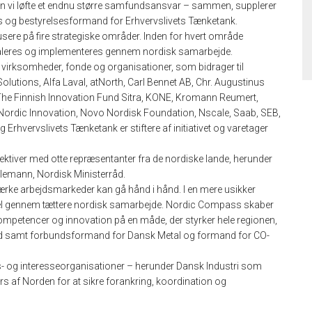
an vi løfte et endnu større samfundsansvar – sammen, supplerer
s og bestyrelsesformand for Erhvervslivets Tænketank.
kusere på fire strategiske områder. Inden for hvert område
skaleres og implementeres gennem nordisk samarbejde.
irksomheder, fonde og organisationer, som bidrager til
r Solutions, Alfa Laval, atNorth, Carl Bennet AB, Chr. Augustinus
 The Finnish Innovation Fund Sitra, KONE, Kromann Reumert,
ordic Innovation, Novo Nordisk Foundation, Nscale, Saab, SEB,
Erhvervslivets Tænketank er stiftere af initiativet og varetager
ktiver med otte repræsentanter fra de nordiske lande, herunder
lemann, Nordisk Ministerråd.
ærke arbejdsmarkeder kan gå hånd i hånd. I en mere usikker
odel gennem tættere nordisk samarbejde. Nordic Compass skaber
ompetencer og innovation på en måde, der styrker hele regionen,
rd samt forbundsformand for Dansk Metal og formand for CO-
 og interesseorganisationer – herunder Dansk Industri som
rs af Norden for at sikre forankring, koordination og