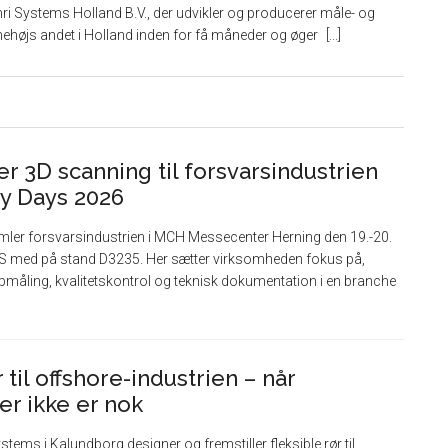
i Systems Holland B.V., der udvikler og producerer måle- og
nehøjs andet i Holland inden for få måneder og øger
r 3D scanning til forsvarsindustrien
y Days 2026
ler forsvarsindustrien i MCH Messecenter Herning den 19.-20.
/S med på stand D3235. Her sætter virksomheden fokus på,
måling, kvalitetskontrol og teknisk dokumentation i en branche
til offshore-industrien – når
er ikke er nok
ms i Kalundborg designer og fremstiller fleksible rør til