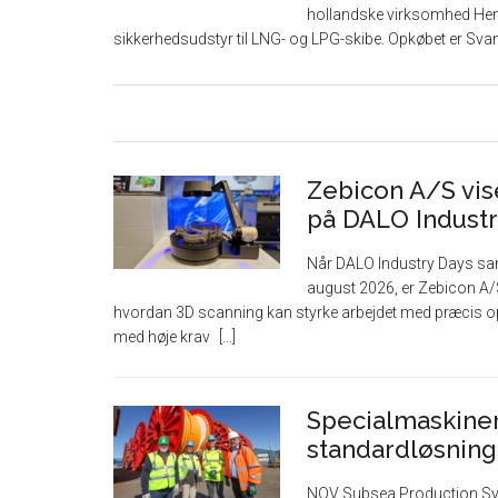
hollandske virksomhed Henr
sikkerhedsudstyr til LNG- og LPG-skibe. Opkøbet er Sva
Zebicon A/S vise
på DALO Industr
Når DALO Industry Days sam
august 2026, er Zebicon A
hvordan 3D scanning kan styrke arbejdet med præcis op
med høje krav
Specialmaskiner 
standardløsning
NOV Subsea Production Syste