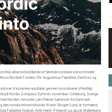
snordisk alliance bestående af førende nordiske virksomheder,
 Novo Nordisk Fonden, Chr. Augustinus Fabrikker, Danfoss og
itioner til konkrete resultater gennem koordineret offentligt-
nteret på Nordic Compass Summit i november i Göteborg, Sverige.
a hele Norden, herunder Lars Rebien Sørensen fra Danmark.
 og den norske erhvervskvinde, Kristin Skogen Lund, er formænd.
sta Fjeldsted (Island), Antti Herlin (Finland) og Jacob Wallenberg