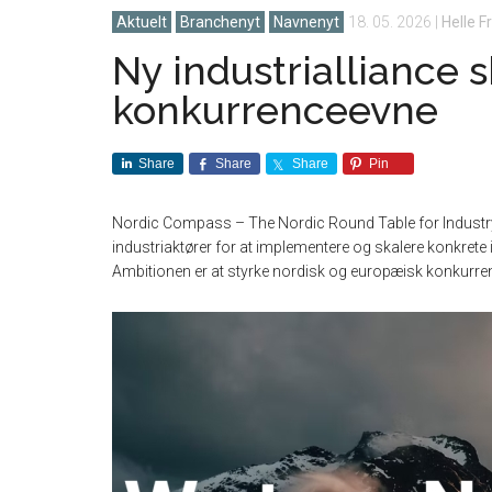
Aktuelt
Branchenyt
Navnenyt
18. 05. 2026
|
Helle F
Ny industrialliance s
konkurrenceevne
Share
Share
Share
Pin
Nordic Compass – The Nordic Round Table for Industry
industriaktører for at implementere og skalere konkrete i
Ambitionen er at styrke nordisk og europæisk konkurr