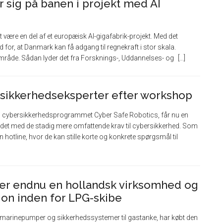
sig på banen i projekt med AI
 være en del af et europæisk AI-gigafabrik-projekt. Med det
 for, at Danmark kan få adgang til regnekraft i stor skala.
 område. Sådan lyder det fra Forsknings-, Uddannelses- og
ersikkerhedseksperter efter workshop
 i cybersikkerhedsprogrammet Cyber Safe Robotics, får nu en
jdet med de stadig mere omfattende krav til cybersikkerhed. Som
n hotline, hvor de kan stille korte og konkrete spørgsmål til
er endnu en hollandsk virksomhed og
tion inden for LPG-skibe
 i marinepumper og sikkerhedssystemer til gastanke, har købt den