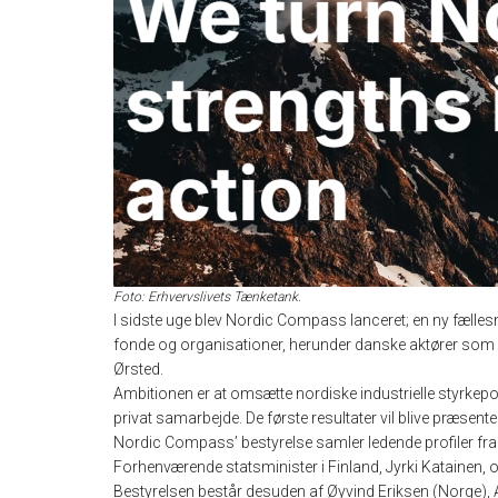
Foto: Erhvervslivets Tænketank.
I sidste uge blev Nordic Compass lanceret; en ny fælle
fonde og organisationer, herunder danske aktører som
Ørsted.
Ambitionen er at omsætte nordiske industrielle styrkepos
privat samarbejde. De første resultater vil blive præse
Nordic Compass’ bestyrelse samler ledende profiler fr
Forhenværende statsminister i Finland, Jyrki Katainen,
Bestyrelsen består desuden af Øyvind Eriksen (Norge), Á