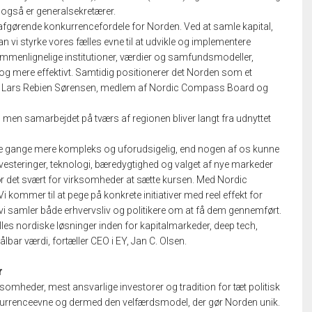
også er generalsekretærer.
 afgørende konkurrencefordele for Norden. Ved at samle kapital,
vi styrke vores fælles evne til at udvikle og implementere
sammenlignelige institutioner, værdier og samfundsmodeller,
 og mere effektivt. Samtidig positionerer det Norden som et
taler Lars Rebien Sørensen, medlem af Nordic Compass Board og
men samarbejdet på tværs af regionen bliver langt fra udnyttet
nge gange mere kompleks og uforudsigelig, end nogen af os kunne
nvesteringer, teknologi, bæredygtighed og valget af nye markeder
gør det svært for virksomheder at sætte kursen. Med Nordic
 kommer til at pege på konkrete initiativer med reel effekt for
samler både erhvervsliv og politikere om at få dem gennemført.
lles nordiske løsninger inden for kapitalmarkeder, deep tech,
bar værdi, fortæller CEO i EY, Jan C. Olsen.
r
somheder, mest ansvarlige investorer og tradition for tæt politisk
urrenceevne og dermed den velfærdsmodel, der gør Norden unik.