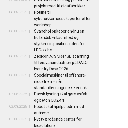
projekt med AI gigafabrikker
06.08.2026
Hotline til
cybersikkerhedseksperter efter
workshop
06.08.2026
Svanehøj opkøber endnu en
hollandsk virksomhed og
styrker sin position inden for
LPG-skibe
06.08.2026
Zebicon A/S viser 3D scanning
til forsvarsindustrien på DALO
Industry Days 2026
06.08.2026
Specialmaskiner til offshore-
industrien – når
standardløsninger ikke er nok
03.08.2026
Dansk løsning skal gøre asfalt
og beton CO2-fri
03.08.2026
Robot skal hjælpe børn med
autisme
03.08.2026
Nyt tværgående center for
biosolutions