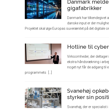
Danmark melder 
gigafabrikker
Danmark har tilkendegivet at
danske input er der mulighed
Projektet skal øge Europas suverænitet på det digitale
Hotline til cyb
Virksomheder, der deltager
ekstra håndsrækning i arbe
noget nyt får de adgang til e
programmets
Svanehøj opkøb
styrker sin posi
Svanehøj, der er specialist