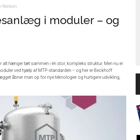
n Nielsen
sanlæg i moduler – og
vor alt hænger tæt sammen i én stor, kompleks struktur. Men nu er
e moduler ved hjælp af MTP-standarden – og her er Beckhoff
gget åbner man op for nye teknologier og hurtigere udvikling,