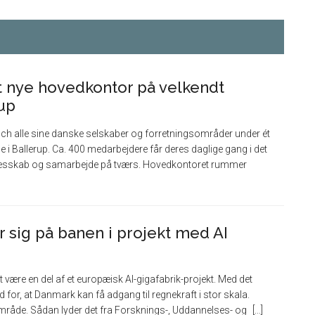
it nye hovedkontor på velkendt
rup
ch alle sine danske selskaber og forretningsområder under ét
 i Ballerup. Ca. 400 medarbejdere får deres daglige gang i det
ællesskab og samarbejde på tværs. Hovedkontoret rummer
sig på banen i projekt med AI
 være en del af et europæisk AI-gigafabrik-projekt. Med det
 for, at Danmark kan få adgang til regnekraft i stor skala.
 område. Sådan lyder det fra Forsknings-, Uddannelses- og