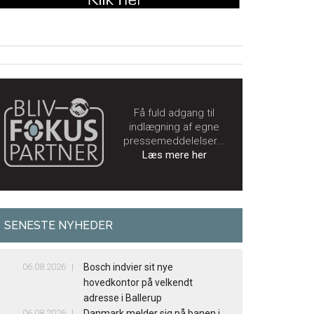
Få fuld adgang til
indlægning af egne
pressemeddelelser...
Læs mere her
SENESTE NYHEDER
06.08.2026
Bosch indvier sit nye
hovedkontor på velkendt
adresse i Ballerup
06.08.2026
Danmark melder sig på banen i