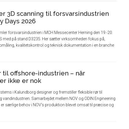
r 3D scanning til forsvarsindustrien
y Days 2026
ler forsvarsindustrien i MCH Messecenter Herning den 19.-20.
/S med på stand D3235. Her sætter virksomheden fokus på,
måling, kvalitetskontrol og teknisk dokumentation i en branche
til offshore-industrien – når
er ikke er nok
ms i Kalundborg designer og fremstiller fleksible rør til
- og vandindustrien. Samarbejdet mellem NOV og ODIN Engineering
de er særlige behov i NOV’s produktion blevet omsat til præcise og