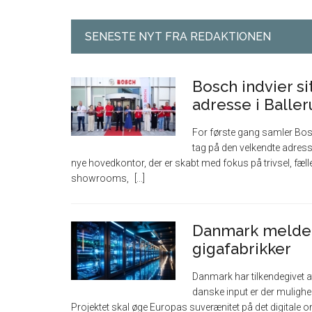
SENESTE NYT FRA REDAKTIONEN
Bosch indvier s
adresse i Balle
For første gang samler Bos
tag på den velkendte adresse
nye hovedkontor, der er skabt med fokus på trivsel, f
showrooms,
Danmark melder 
gigafabrikker
Danmark har tilkendegivet at
danske input er der mulighed
Projektet skal øge Europas suverænitet på det digitale