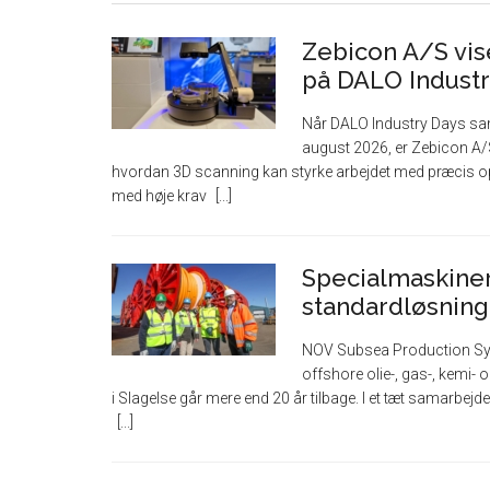
Zebicon A/S vise
på DALO Industr
Når DALO Industry Days sam
august 2026, er Zebicon A
hvordan 3D scanning kan styrke arbejdet med præcis op
med høje krav
Specialmaskiner 
standardløsning
NOV Subsea Production Syste
offshore olie-, gas-, kemi
i Slagelse går mere end 20 år tilbage. I et tæt samarbej