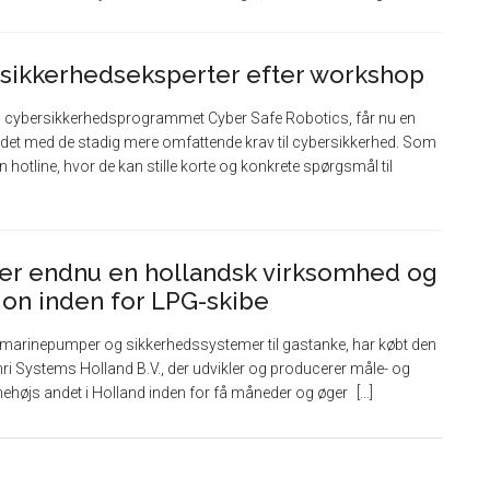
ersikkerhedseksperter efter workshop
 i cybersikkerhedsprogrammet Cyber Safe Robotics, får nu en
jdet med de stadig mere omfattende krav til cybersikkerhed. Som
n hotline, hvor de kan stille korte og konkrete spørgsmål til
er endnu en hollandsk virksomhed og
tion inden for LPG-skibe
 i marinepumper og sikkerhedssystemer til gastanke, har købt den
i Systems Holland B.V., der udvikler og producerer måle- og
nehøjs andet i Holland inden for få måneder og øger