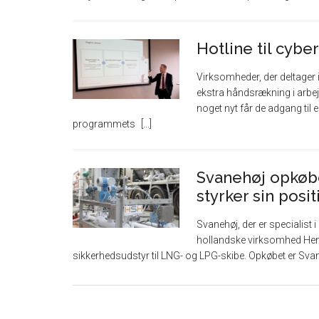
Hotline til cyb
Virksomheder, der deltager
ekstra håndsrækning i arbe
noget nyt får de adgang til e
programmets
Svanehøj opkøb
styrker sin posi
Svanehøj, der er specialist
hollandske virksomhed Henr
sikkerhedsudstyr til LNG- og LPG-skibe. Opkøbet er Sva