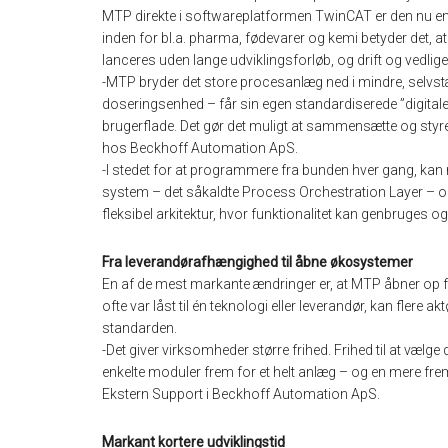
MTP direkte i softwareplatformen TwinCAT er den nu en 
inden for bl.a. pharma, fødevarer og kemi betyder det, a
lanceres uden lange udviklingsforløb, og drift og vedlig
-MTP bryder det store procesanlæg ned i mindre, selvstæ
doseringsenhed – får sin egen standardiserede ”digitale 
brugerflade. Det gør det muligt at sammensætte og styre
hos Beckhoff Automation ApS.
-I stedet for at programmere fra bunden hver gang, kan
system – det såkaldte Process Orchestration Layer – orkes
fleksibel arkitektur, hvor funktionalitet kan genbruges o
Fra leverandørafhængighed til åbne økosystemer
En af de mest markante ændringer er, at MTP åbner op f
ofte var låst til én teknologi eller leverandør, kan flere 
standarden.
-Det giver virksomheder større frihed. Frihed til at vælge
enkelte moduler frem for et helt anlæg – og en mere fre
Ekstern Support i Beckhoff Automation ApS.
Markant kortere udviklingstid