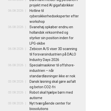
projekt med AI gigafabrikker
06.08.2026
Hotline til
cybersikkerhedseksperter efter
workshop
06.08.2026
Svanehøj opkøber endnu en
hollandsk virksomhed og
styrker sin position inden for
LPG-skibe
06.08.2026
Zebicon A/S viser 3D scanning
til forsvarsindustrien på DALO
Industry Days 2026
06.08.2026
Specialmaskiner til offshore-
industrien – når
standardløsninger ikke er nok
03.08.2026
Dansk løsning skal gøre asfalt
og beton CO2-fri
03.08.2026
Robot skal hjælpe børn med
autisme
03.08.2026
Nyt tværgående center for
biosolutions