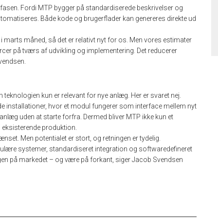
ngfasen. Fordi MTP bygger på standardiserede beskrivelser og
automatiseres. Både kode og brugerflader kan genereres direkte ud
 marts måned, så det er relativt nyt for os. Men vores estimater
urcer på tværs af udvikling og implementering. Det reducerer
vendsen.
eknologien kun er relevant for nye anlæg. Her er svaret nej.
 installationer, hvor et modul fungerer som interface mellem nyt
anlæg uden at starte forfra. Dermed bliver MTP ikke kun et
 eksisterende produktion.
nset. Men potentialet er stort, og retningen er tydelig.
lære systemer, standardiseret integration og softwaredefineret
klingen på markedet – og være på forkant, siger Jacob Svendsen