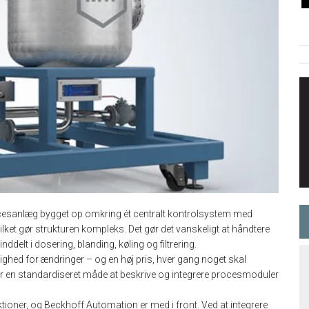
 procesanlæg bygget op omkring ét centralt kontrolsystem med
lket gør strukturen kompleks. Det gør det vanskeligt at håndtere
ddelt i dosering, blanding, køling og filtrering.
ighed for ændringer – og en høj pris, hver gang noget skal
r en standardiseret måde at beskrive og integrere procesmoduler
ioner, og Beckhoff Automation er med i front. Ved at integrere