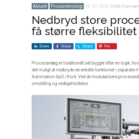
Aktuelt
Procesteknologi
28. 05. 2026
|
Helle Frieman
Nedbryd store proce
få større fleksibilitet
Share
Share
Share
Pin
Procesanlæg er traditionelt set bygget efter en logik, h
det muligt at nedbryde de enkelte funktioner i separat
Automation ApS i front. Ved at modularisere procesanlæ
omstilling og vedligeholdelse.