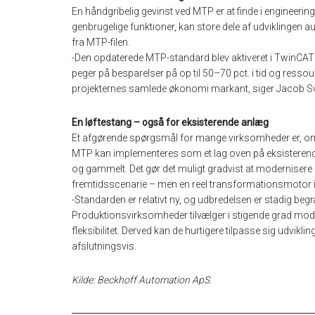
En håndgribelig gevinst ved MTP er at finde i engineeri
genbrugelige funktioner, kan store dele af udviklingen 
fra MTP-filen.
-Den opdaterede MTP-standard blev aktiveret i TwinCAT i
peger på besparelser på op til 50–70 pct. i tid og resso
projekternes samlede økonomi markant, siger Jacob S
En løftestang – også for eksisterende anlæg
Et afgørende spørgsmål for mange virksomheder er, om t
MTP kan implementeres som et lag oven på eksisterende
og gammelt. Det gør det muligt gradvist at modernisere 
fremtidsscenarie – men en reel transformationsmotor i
-Standarden er relativt ny, og udbredelsen er stadig begræ
Produktionsvirksomheder tilvælger i stigende grad modu
fleksibilitet. Derved kan de hurtigere tilpasse sig udvi
afslutningsvis.
Kilde: Beckhoff Automation ApS.