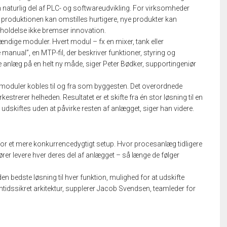
naturlig del af PLC- og softwareudvikling. For virksomheder
t produktionen kan omstilles hurtigere, nye produkter kan
eholdelse ikke bremser innovation.
ndige moduler. Hvert modul – fx en mixer, tank eller
manual”, en MTP-fil, der beskriver funktioner, styring og
 anlæg på en helt ny måde, siger Peter Bødker, supportingeniør
 moduler kobles til og fra som byggesten. Det overordnede
trerer helheden. Resultatet er et skifte fra én stor løsning til en
g udskiftes uden at påvirke resten af anlægget, siger han videre.
or et mere konkurrencedygtigt setup. Hvor procesanlæg tidligere
aktører levere hver deres del af anlægget – så længe de følger
 den bedste løsning til hver funktion, mulighed for at udskifte
mtidssikret arkitektur, supplerer Jacob Svendsen, teamleder for