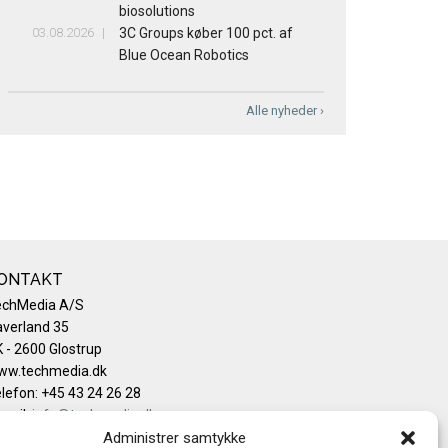
biosolutions
03.08.2026
3C Groups køber 100 pct. af
Blue Ocean Robotics
Alle nyheder ›
ONTAKT
echMedia A/S
verland 35
 - 2600 Glostrup
ww.techmedia.dk
lefon: +45 43 24 26 28
mail:
info@techmedia.dk
ivatlivspolitik
Administrer samtykke