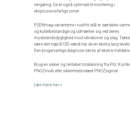
rengøring. De er også optimale til montering i
eksplosionsfarlige zoner.
PSENmag-varianterne i rustfrit stål er særdeles varm
og kuldebestandige og udmærker sig ved deres
modstandsdygtighed mod vibrationer og slag. Takke
være den høje B10D-værdi har de en ekstra lang levetid
Den brugervenlige diagnose sikres af ekstra meldekon
Brug en sikker og rentabel totalløsning fra Pilz: Ko
PNOZmulti eller sikkerhedsrelæet PNOZsigma!
Læs mere her »