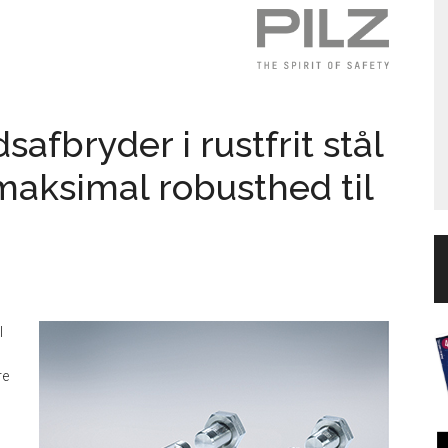
fbryder i rustfrit stål
maksimal robusthed til
l
re