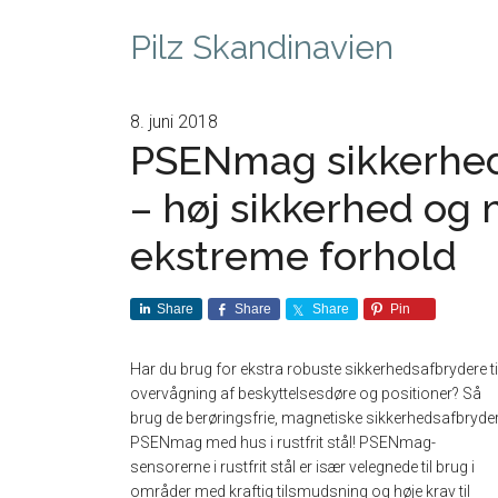
Pilz Skandinavien
8. juni 2018
PSENmag sikkerhedsa
– høj sikkerhed og 
ekstreme forhold
Share
Share
Share
Pin
Har du brug for ekstra robuste sikkerhedsafbrydere ti
overvågning af beskyttelsesdøre og positioner? Så
brug de berøringsfrie, magnetiske sikkerhedsafbryde
PSENmag med hus i rustfrit stål! PSENmag-
sensorerne i rustfrit stål er især velegnede til brug i
områder med kraftig tilsmudsning og høje krav til