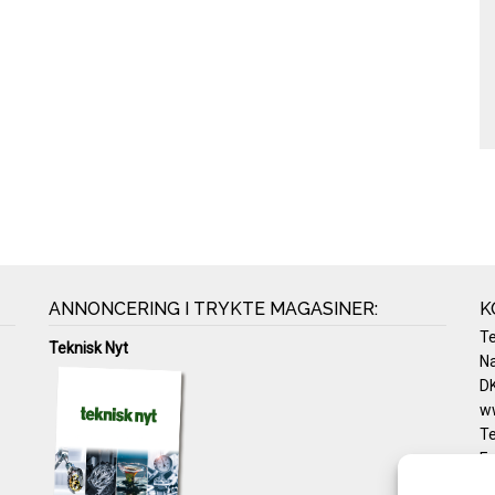
ANNONCERING I TRYKTE MAGASINER:
K
T
Teknisk Nyt
Na
DK
w
Te
E-
Pr