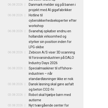
06.08.2026
Danmark melder sig på banen i
projekt med AI gigafabrikker
06.08.2026
Hotline til
cybersikkerhedseksperter efter
workshop
06.08.2026
Svanehøj opkøber endnu en
hollandsk virksomhed og
styrker sin position inden for
LPG-skibe
06.08.2026
Zebicon A/S viser 3D scanning
til forsvarsindustrien på DALO
Industry Days 2026
06.08.2026
Specialmaskiner til offshore-
industrien – når
standardløsninger ikke er nok
03.08.2026
Dansk løsning skal gøre asfalt
og beton CO2-fri
03.08.2026
Robot skal hjælpe børn med
autisme
03.08.2026
Nyt tværgående center for