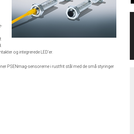
e-
t
.
takter og integrerede LED’er.
mbiner PSENmag-sensorerne i rustfrit stål med de små styringer