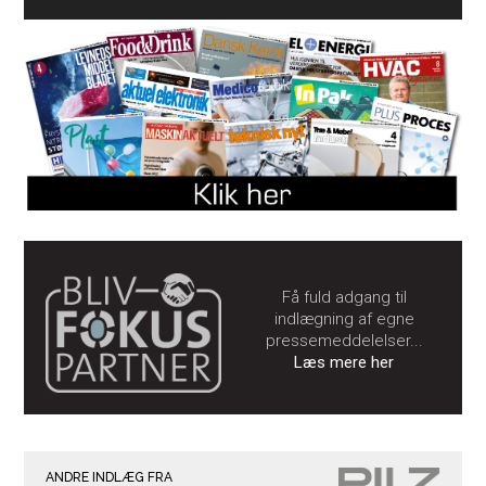
Få fuld adgang til
indlægning af egne
pressemeddelelser...
Læs mere her
ANDRE INDLÆG FRA