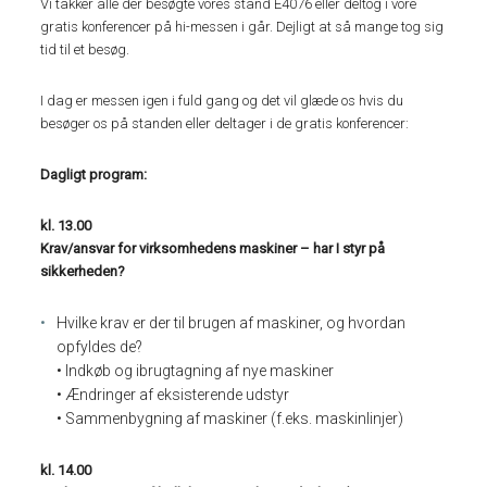
Vi takker alle der besøgte vores stand E4076 eller deltog i vore
gratis konferencer på hi-messen i går. Dejligt at så mange tog sig
tid til et besøg.
I dag er messen igen i fuld gang og det vil glæde os hvis du
besøger os på standen eller deltager i de gratis konferencer:
Dagligt program:
kl. 13.00
Krav/ansvar for virksomhedens maskiner – har I styr på
sikkerheden?
Hvilke krav er der til brugen af maskiner, og hvordan
opfyldes de?
• Indkøb og ibrugtagning af nye maskiner
• Ændringer af eksisterende udstyr
• Sammenbygning af maskiner (f.eks. maskinlinjer)
kl. 14.00