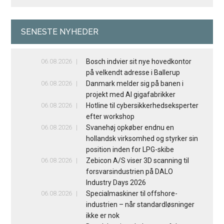
SENESTE NYHEDER
06.08.2026
Bosch indvier sit nye hovedkontor
på velkendt adresse i Ballerup
06.08.2026
Danmark melder sig på banen i
projekt med AI gigafabrikker
06.08.2026
Hotline til cybersikkerhedseksperter
efter workshop
06.08.2026
Svanehøj opkøber endnu en
hollandsk virksomhed og styrker sin
position inden for LPG-skibe
06.08.2026
Zebicon A/S viser 3D scanning til
forsvarsindustrien på DALO
Industry Days 2026
06.08.2026
Specialmaskiner til offshore-
industrien – når standardløsninger
ikke er nok