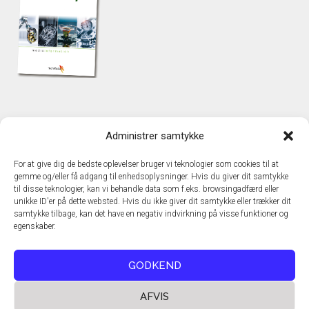
KONTAKT
Administrer samtykke
TechMedia A/S
Naverland 35
For at give dig de bedste oplevelser bruger vi teknologier som cookies til at
DK - 2600 Glostrup
gemme og/eller få adgang til enhedsoplysninger. Hvis du giver dit samtykke
www.techmedia.dk
til disse teknologier, kan vi behandle data som f.eks. browsingadfærd eller
Telefon: +45 43 24 26 28
unikke ID'er på dette websted. Hvis du ikke giver dit samtykke eller trækker dit
samtykke tilbage, kan det have en negativ indvirkning på visse funktioner og
E-mail:
info@techmedia.dk
egenskaber.
Privatlivspolitik
Cookiepolitik
GODKEND
AFVIS