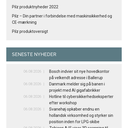
Pilz produktnyheder 2022
Pilz – Din partner i forbindelse med maskinsikkerhed og
CE-mærkning
Pilz produktoversigt
SENESTE NYHEDER
06.08.2026
Bosch indvier sit nye hovedkontor
på velkendt adresse i Ballerup
06.08.2026
Danmark melder sig på banen i
projekt med AI gigafabrikker
06.08.2026
Hotline til cybersikkerhedseksperter
efter workshop
06.08.2026
Svanehøj opkøber endnu en
hollandsk virksomhed og styrker sin
position inden for LPG-skibe
06.08.2026
Zebicon A/S viser 3D scanning til