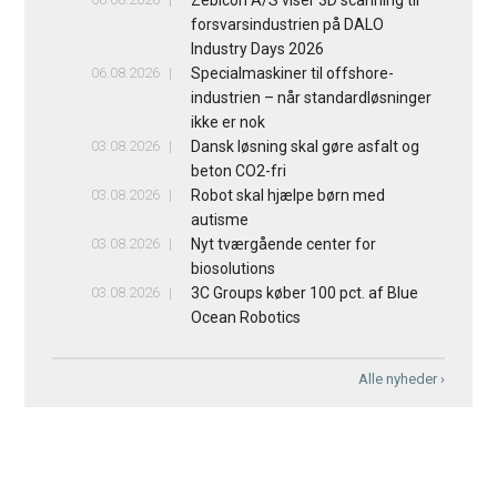
forsvarsindustrien på DALO
Industry Days 2026
06.08.2026
Specialmaskiner til offshore-
industrien – når standardløsninger
ikke er nok
03.08.2026
Dansk løsning skal gøre asfalt og
beton CO2-fri
03.08.2026
Robot skal hjælpe børn med
autisme
03.08.2026
Nyt tværgående center for
biosolutions
03.08.2026
3C Groups køber 100 pct. af Blue
Ocean Robotics
Alle nyheder ›