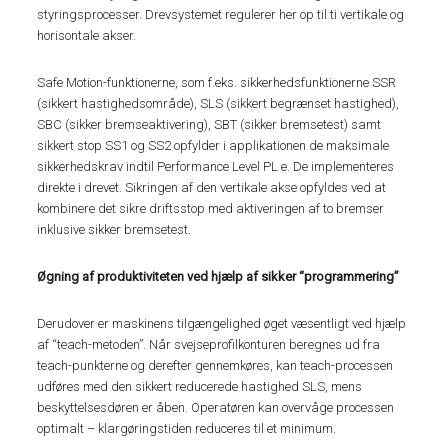
styringsprocesser. Drevsystemet regulerer her op til ti vertikale og
horisontale akser.
Safe Motion-funktionerne, som f.eks. sikkerhedsfunktionerne SSR
(sikkert hastighedsområde), SLS (sikkert begrænset hastighed),
SBC (sikker bremseaktivering), SBT (sikker bremsetest) samt
sikkert stop SS1 og SS2 opfylder i applikationen de maksimale
sikkerhedskrav indtil Performance Level PL e. De implementeres
direkte i drevet. Sikringen af den vertikale akse opfyldes ved at
kombinere det sikre driftsstop med aktiveringen af to bremser
inklusive sikker bremsetest.
Øgning af produktiviteten ved hjælp af sikker “programmering”
Derudover er maskinens tilgængelighed øget væsentligt ved hjælp
af “teach-metoden”. Når svejseprofilkonturen beregnes ud fra
teach-punkterne og derefter gennemkøres, kan teach-processen
udføres med den sikkert reducerede hastighed SLS, mens
beskyttelsesdøren er åben. Operatøren kan overvåge processen
optimalt – klargøringstiden reduceres til et minimum.