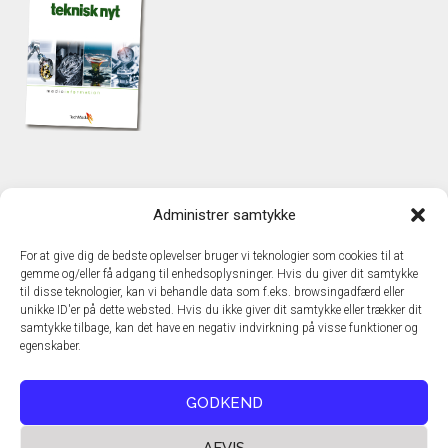
KONTAKT
Administrer samtykke
TechMedia A/S
Naverland 35
For at give dig de bedste oplevelser bruger vi teknologier som cookies til at
DK - 2600 Glostrup
gemme og/eller få adgang til enhedsoplysninger. Hvis du giver dit samtykke
www.techmedia.dk
til disse teknologier, kan vi behandle data som f.eks. browsingadfærd eller
Telefon: +45 43 24 26 28
unikke ID'er på dette websted. Hvis du ikke giver dit samtykke eller trækker dit
samtykke tilbage, kan det have en negativ indvirkning på visse funktioner og
E-mail:
info@techmedia.dk
egenskaber.
Privatlivspolitik
Cookiepolitik
GODKEND
AFVIS