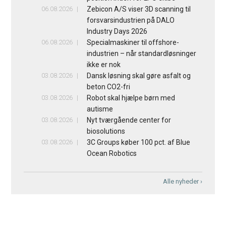
06.08.2026
Zebicon A/S viser 3D scanning til
forsvarsindustrien på DALO
Industry Days 2026
06.08.2026
Specialmaskiner til offshore-
industrien – når standardløsninger
ikke er nok
03.08.2026
Dansk løsning skal gøre asfalt og
beton CO2-fri
03.08.2026
Robot skal hjælpe børn med
autisme
03.08.2026
Nyt tværgående center for
biosolutions
03.08.2026
3C Groups køber 100 pct. af Blue
Ocean Robotics
Alle nyheder ›