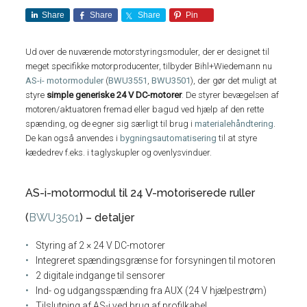
Share
Share
Share
Pin
Ud over de nuværende motorstyringsmoduler, der er designet til
meget specifikke motorproducenter, tilbyder Bihl+Wiedemann nu
AS-i- motormoduler
(
BWU3551
,
BWU3501
), der gør det muligt at
styre
simple generiske 24 V DC-motorer
. De styrer bevægelsen af
motoren/aktuatoren fremad eller bagud ved hjælp af den rette
spænding, og de egner sig særligt til brug i
materialehåndtering
.
De kan også anvendes i
bygningsautomatisering
til at styre
kædedrev f.eks. i taglyskupler og ovenlysvinduer.
AS-i-motormodul til 24 V-motoriserede ruller
(
BWU3501
) – detaljer
Styring af 2 × 24 V DC-motorer
Integreret spændingsgrænse for forsyningen til motoren
2 digitale indgange til sensorer
Ind- og udgangsspænding fra AUX (24 V hjælpestrøm)
Tilslutning af AS-i ved brug af profilkabel