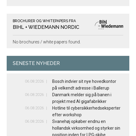
BROCHURER OG WHITEPAPERS FRA
BIHL + WIEDEMANN NORDIC
No brochures / white papers found.
SENESTE NYHEDER
06.08.2026
Bosch indvier sit nye hovedkontor
på velkendt adresse i Ballerup
06.08.2026
Danmark melder sig på banen i
projekt med AI gigafabrikker
06.08.2026
Hotline til cybersikkerhedseksperter
efter workshop
06.08.2026
Svanehøj opkøber endnu en
hollandsk virksomhed og styrker sin
position inden for LPG-skibe