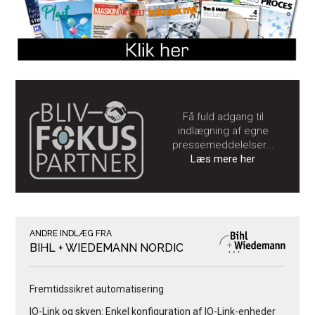
Få fuld adgang til
indlægning af egne
pressemeddelelser...
Læs mere her
ANDRE INDLÆG FRA
BIHL + WIEDEMANN NORDIC
Fremtidssikret automatisering
IO-Link og skyen: Enkel konfiguration af IO-Link-enheder