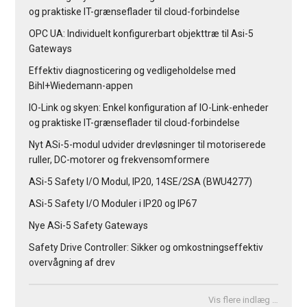
og praktiske IT-grænseflader til cloud-forbindelse
OPC UA: Individuelt konfigurerbart objekttræ til Asi-5
Gateways
Effektiv diagnosticering og vedligeholdelse med
Bihl+Wiedemann-appen
IO-Link og skyen: Enkel konfiguration af IO-Link-enheder
og praktiske IT-grænseflader til cloud-forbindelse
Nyt ASi-5-modul udvider drevløsninger til motoriserede
ruller, DC-motorer og frekvensomformere
ASi-5 Safety I/O Modul, IP20, 14SE/2SA (BWU4277)
ASi-5 Safety I/O Moduler i IP20 og IP67
Nye ASi-5 Safety Gateways
Safety Drive Controller: Sikker og omkostningseffektiv
overvågning af drev
Vis flere indlæg …