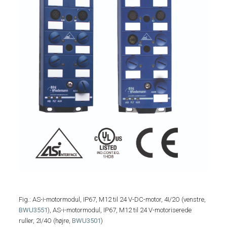
Fig.: AS-i-motormodul, IP67, M12 til 24 V-DC-motor, 4I/2O (venstre,
BWU3551
), AS-i-motormodul, IP67, M12 til 24 V-motoriserede
ruller, 2I/4O (højre,
BWU3501
)