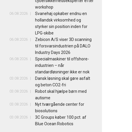
cybersikkerhedseksperter efter
workshop
06.08.2026
Svanehøj opkøber endnu en
hollandsk virksomhed og
styrker sin position inden for
LPG-skibe
06.08.2026
Zebicon A/S viser 3D scanning
til forsvarsindustrien på DALO
Industry Days 2026
06.08.2026
Specialmaskiner til offshore-
industrien – når
standardløsninger ikke er nok
03.08.2026
Dansk løsning skal gøre asfalt
og beton CO2-fri
03.08.2026
Robot skal hjælpe børn med
autisme
03.08.2026
Nyt tværgående center for
biosolutions
03.08.2026
3C Groups køber 100 pct. af
Blue Ocean Robotics