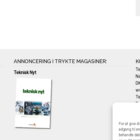
ANNONCERING I TRYKTE MAGASINER:
K
T
Teknisk Nyt
Na
DK
w
Te
E-
Pr
Co
For at give d
adgang til en
behandle dat