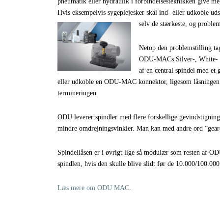
pneumatik eller hydraulik i forbindelsesteknikken give me
Hvis eksempelvis sygeplejesker skal ind- eller udkoble uds
selv de stærkeste, og problem
Netop den problemstilling t
ODU-MACs Silver-, White- o
af en central spindel med et 
eller udkoble en ODU-MAC konnektor, ligesom låsningen sk
termineringen.
ODU leverer spindler med flere forskellige gevindstigninge
mindre omdrejningsvinkler. Man kan med andre ord ”geare”
Spindellåsen er i øvrigt lige så modulær som resten af O
spindlen, hvis den skulle blive slidt før de 10.000/100.0
Læs mere om ODU MAC
.