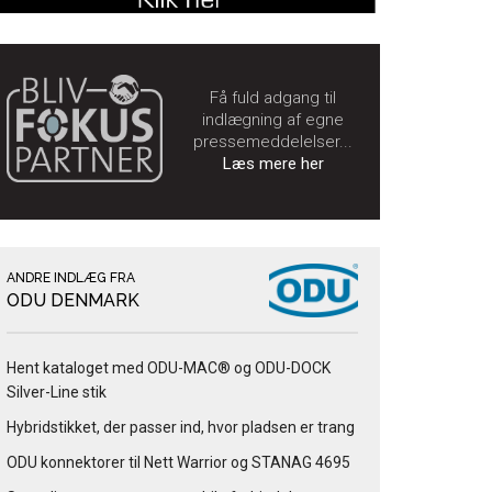
Få fuld adgang til
indlægning af egne
pressemeddelelser...
Læs mere her
ANDRE INDLÆG FRA
ODU DENMARK
Hent kataloget med ODU-MAC® og ODU-DOCK
Silver-Line stik
Hybridstikket, der passer ind, hvor pladsen er trang
ODU konnektorer til Nett Warrior og STANAG 4695