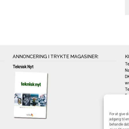
ANNONCERING I TRYKTE MAGASINER:
K
T
Teknisk Nyt
Na
DK
w
Te
E-
Pr
Co
For at give d
adgang til en
behandle dat