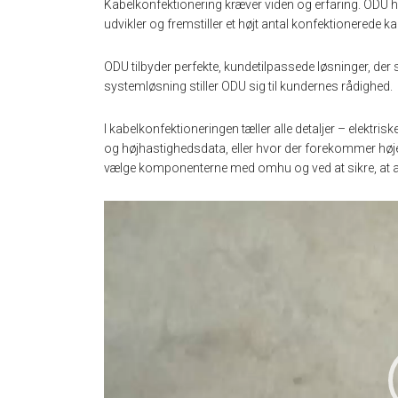
Kabelkonfektionering kræver viden og erfaring. ODU 
udvikler og fremstiller et højt antal konfektionerede ka
ODU tilbyder perfekte, kundetilpassede løsninger, der 
systemløsning stiller ODU sig til kundernes rådighed.
I kabelkonfektioneringen tæller alle detaljer – elektr
og højhastighedsdata, eller hvor der forekommer høje
vælge komponenterne med omhu og ved at sikre, at al
Videoafspiller