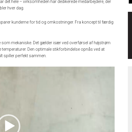
har det hele – virksomheden har dedikerede medarbejdere, der
bler hver dag.
sparer kunderne for tid og omkostninger. Fra koncept til færdig
iske som mekaniske. Det gælder især ved overførsel af højstrøm
 temperaturer. Den optimale stikforbindelse opnås ved at
t spiller perfekt sammen.