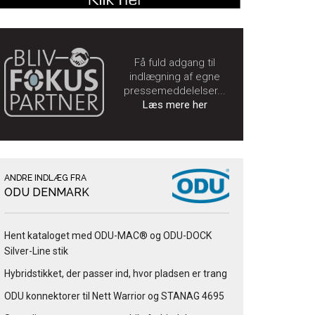
Få fuld adgang til
indlægning af egne
pressemeddelelser...
Læs mere her
ANDRE INDLÆG FRA
ODU DENMARK
Hent kataloget med ODU-MAC® og ODU-DOCK
Silver-Line stik
Hybridstikket, der passer ind, hvor pladsen er trang
ODU konnektorer til Nett Warrior og STANAG 4695