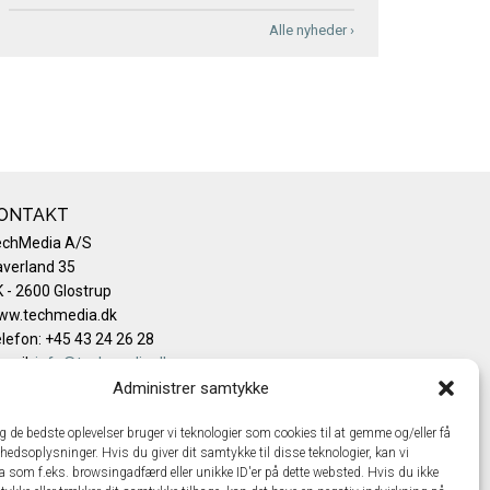
Alle nyheder ›
ONTAKT
echMedia A/S
verland 35
 - 2600 Glostrup
ww.techmedia.dk
lefon: +45 43 24 26 28
mail:
info@techmedia.dk
ivatlivspolitik
Administrer samtykke
okiepolitik
ig de bedste oplevelser bruger vi teknologier som cookies til at gemme og/eller få
hedsoplysninger. Hvis du giver dit samtykke til disse teknologier, kan vi
a som f.eks. browsingadfærd eller unikke ID'er på dette websted. Hvis du ikke