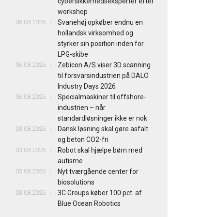
cybersikkerhedseksperter efter
workshop
06.08.2026
Svanehøj opkøber endnu en
hollandsk virksomhed og
styrker sin position inden for
LPG-skibe
06.08.2026
Zebicon A/S viser 3D scanning
til forsvarsindustrien på DALO
Industry Days 2026
06.08.2026
Specialmaskiner til offshore-
industrien – når
standardløsninger ikke er nok
03.08.2026
Dansk løsning skal gøre asfalt
og beton CO2-fri
03.08.2026
Robot skal hjælpe børn med
autisme
03.08.2026
Nyt tværgående center for
biosolutions
03.08.2026
3C Groups køber 100 pct. af
Blue Ocean Robotics