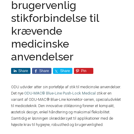
brugervenlig
stikforbindelse til
krævende
medicinske
anvendelser
Share
Share
Share
Pin
ODU udvider atter sin portefølje af stik til medicinske anvendelser.
Det nye
ODU-MAC® Blue-Line Push-Lock Medical
stik er en
variant af ODU-MAC® Blue-Line konnektor-serien, specialudviklet
til medicoteknik. Den innovative stikløsning forener et kompakt,
æstetisk design, enkel håndtering og maksimal fleksibilitet.
Samtidig er løsningen skræddersyet til applikationer med de
højeste krav til hygiejne, robusthed og brugervenlighed.