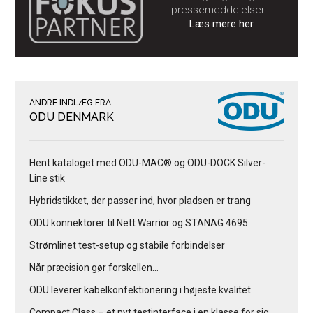
pressemeddelelser...
Læs mere her
ANDRE INDLÆG FRA
ODU DENMARK
Hent kataloget med ODU-MAC® og ODU-DOCK Silver-
Line stik
Hybridstikket, der passer ind, hvor pladsen er trang
ODU konnektorer til Nett Warrior og STANAG 4695
Strømlinet test-setup og stabile forbindelser
Når præcision gør forskellen…
ODU leverer kabelkonfektionering i højeste kvalitet
Compact Class – et nyt testinterface i en klasse for sig