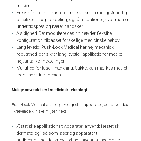
miljøer
Enkel håndtering: Push-pull mekanismen muliggør hurtig
og sikker til- og frakobling, også i situationer, hvor man er
under tidspres og bærer handsker
Alsidighed: Det modulære design betyder fleksibel
konfiguration, tilpasset forskellige medicinske behov
Lang levetid: Push-Lock Medical har høj mekanisk
robusthed, der sikrer lang levetid i applikationer med et
højt antal konnekteringer
Mulighed for laser-mærkning: Stikket kan mærkes med et
logo, individuelt design
Mulige anvendelser i medicinsk teknologi
Push-Lock Medical er særligt velegnet til apparater, der anvendes
i krævende kliniske miljøer, f.eks.:
Æstetiske applikationer: Apparater anvendt i æstetisk
dermatologi, så som laser og apparater til
hudbehandling, der kræver et højt niveau af hygiejne og