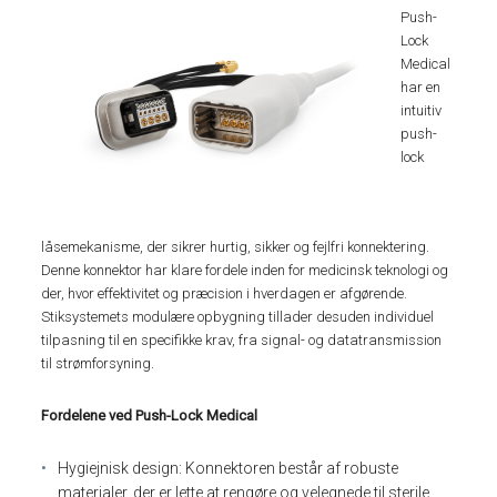
Push-
Lock
Medical
har en
intuitiv
push-
lock
låsemekanisme, der sikrer hurtig, sikker og fejlfri konnektering.
Denne konnektor har klare fordele inden for medicinsk teknologi og
der, hvor effektivitet og præcision i hverdagen er afgørende.
Stiksystemets modulære opbygning tillader desuden individuel
tilpasning til en specifikke krav, fra signal- og datatransmission
til strømforsyning.
Fordelene ved Push-Lock Medical
Hygiejnisk design: Konnektoren består af robuste
materialer, der er lette at rengøre og velegnede til sterile