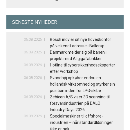
SENESTE NYHEDER
06.08.2026
Bosch indvier sit nye hovedkontor
på velkendt adresse i Ballerup
06.08.2026
Danmark melder sig på banen i
projekt med AI gigafabrikker
06.08.2026
Hotline til cybersikkerhedseksperter
efter workshop
06.08.2026
Svanehøj opkøber endnu en
hollandsk virksomhed og styrker sin
position inden for LPG-skibe
06.08.2026
Zebicon A/S viser 3D scanning til
forsvarsindustrien på DALO
Industry Days 2026
06.08.2026
Specialmaskiner til offshore-
industrien – når standardløsninger
ikke er nok