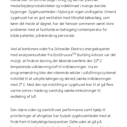
medarbejderproduktiviteten og indeklimaet i mange danske
bygninger. Sygehusenheden i Nyborg er ingen undtagelse. Omend
sygehuset har en god ventilation med tilknyttet køleanlæg, som
kører det meste af døgnet, har der henover sommeren været store
problemer med at fastholde en behagelig rumtemperatur for
både patienter, pårørende og personale.
Ved at kombinere viden fra Schneider Electrics energieksperter
TM
med analyseresultater fra EcoStruxure
Building Advisor var det
muligt, at finde en løsning der løbende overførte den 22
°
C
tempererede udblæsningsluft til indblæsningen. Via en
programændring blev den roterende veksler i udluftningssystemet
indstillet til at udnytte kølingen og derved sænke indblæsningen
med 2
°
C. Med den nye indstilling er sygehuset klar til at gå flere
varme somre i møde og samtidig sænke omkostninger til
nedkøling af luft.
Den større viden og overblik over performance samt hjælp til
prioriteringer af afvigelser har hjulpet sygehusenheden med at
finde frem til betydelige besparelser. Dette uden at gå på