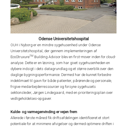
Odense Universitetshospital
OUH i Nyborg er en mindre sygehusenhed under Odense
Universitetshospital, der gennem implementeringen af
TM
EcoStruxure
Building Advisor blev en first-mover inden for cloud-
analyse. Dette er en løsning, som har givet sygehusenheden en
dybere indsigt i dets datagrundlag og et større overblik over den
daglige bygningsperformance. Dermed har de kunnet forbedre
indeklimaet til gavn for både patienter, pårørende og personale,
frigive medarbejderressourcer og forsyne sygehusets
sektionsleder, Jørgen Lindegaard, med en prioriteringsplan over
vedligeholdelses-opgaver.
Kulde- og varmegenvinding er vejen frem
Allerede i første måned fik driftsafdelingen identificeret et stort
potentiale for at minimere afvigelser og dermed optimere driften i