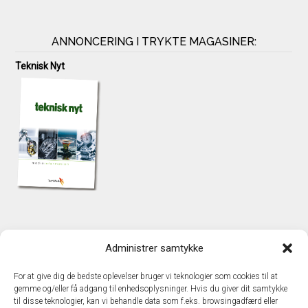
ANNONCERING I TRYKTE MAGASINER:
Teknisk Nyt
KONTAKT
Administrer samtykke
TechMedia A/S
Naverland 35
For at give dig de bedste oplevelser bruger vi teknologier som cookies til at
DK - 2600 Glostrup
gemme og/eller få adgang til enhedsoplysninger. Hvis du giver dit samtykke
www.techmedia.dk
til disse teknologier, kan vi behandle data som f.eks. browsingadfærd eller