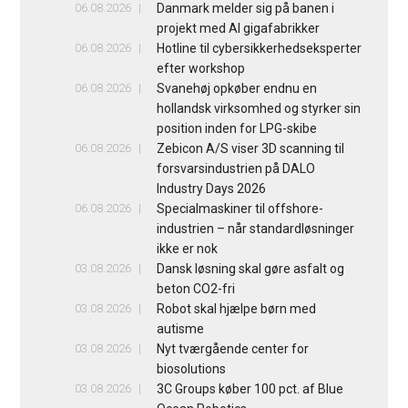
06.08.2026
Danmark melder sig på banen i
projekt med AI gigafabrikker
06.08.2026
Hotline til cybersikkerhedseksperter
efter workshop
06.08.2026
Svanehøj opkøber endnu en
hollandsk virksomhed og styrker sin
position inden for LPG-skibe
06.08.2026
Zebicon A/S viser 3D scanning til
forsvarsindustrien på DALO
Industry Days 2026
06.08.2026
Specialmaskiner til offshore-
industrien – når standardløsninger
ikke er nok
03.08.2026
Dansk løsning skal gøre asfalt og
beton CO2-fri
03.08.2026
Robot skal hjælpe børn med
autisme
03.08.2026
Nyt tværgående center for
biosolutions
03.08.2026
3C Groups køber 100 pct. af Blue