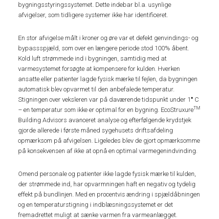
bygningsstyringssystemet. Dette indebar bl.a. usynlige
afvigelser, som tidligere systemer ikke har identificeret.
En stor afvigelse målt i kroner og øre var et defekt genvindings- og
bypassspjæld, som over en længere periode stod 100% åbent.
Kold luft strømmede ind i bygningen, samtidig med at
varmesystemet forsøgte at kompensere for kulden. Hverken
ansatte eller patienter lagde fysisk mærke til fejlen, da bygningen
automatisk blev opvarmet til den anbefalede temperatur.
Stigningen over veksleren var på daværende tidspunkt under 1
°
C
TM
– en temperatur som ikke er optimal for en bygning. EcoStruxure
Building Advisors avanceret analyse og efterfølgende krydstjek
gjorde allerede i første måned sygehusets driftsafdeling
opmærksom på afvigelsen. Ligeledes blev de gjort opmærksomme
på konsekvensen af ikke at opnå en optimal varmegenindvinding.
Omend personale og patienter ikke lagde fysisk mærke til kulden,
der strømmede ind, har opvarmningen haft en negativ og tydelig
effekt på bundlinjen. Med en procentvis ændring i spjældåbningen
og en temperaturstigning i indblæsningssystemet er det
fremadrettet muligt at sænke varmen fra varmeanlægget.