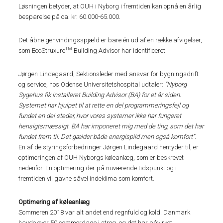
Løsningen betyder, at OUH i Nyborg i fremtiden kan opnå en årlig
besparelse på ca. kr. 60.000-65.000.
Det åbne genvindingsspjæld er bare én ud af en række afvigelser,
TM
som EcoStruxure
Building Advisor har identificeret.
Jørgen Lindegaard, Sektionsleder med ansvar for bygningsdrift
og service, hos Odense Universitetshospital udtaler:
“Nyborg
Sygehus fik installeret Building Advisor (BA) for et år siden.
Systemet har hjulpet til at rette en del programmeringsfejl og
fundet en del steder, hvor vores systemer ikke har fungeret
hensigtsmæssigt. BA har imponeret mig med de ting, som det har
fundet frem til. Det gælder både energispild men også komfort”
.
En af de styringsforbedringer Jørgen Lindegaard hentyder til, er
optimeringen af OUH Nyborgs køleanlæg, som er beskrevet
nedenfor. En optimering der på nuværende tidspunkt og i
fremtiden vil gavne såvel indeklima som komfort.
Optimering af køleanlæg
Sommeren 2018 var alt andet end regnfuld og kold. Danmark
havde over 50 sommerdage i streg, og det har påvirket