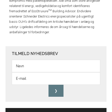
kompromis med patientoplevelsen. Alle små som store afvigelser
relateret til energi, vedligeholdelse og komfort identificeres
TM
fremadrettet af EcoStruxure
Building Advisor. Endvidere
orienterer Schneider Electrics energispecialister på ugentligt
basis OUH’s driftsafdeling om kritiske hændelser i anlæg og
udstyr. Ligeledes informeres de om årsag til hændelserne og
anbefalinger til forbedringer.
TILMELD NYHEDSBREV