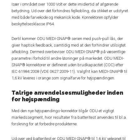
Især i området over 1000 Volt er dette imidlertid af afgørende
betydning. Ud over det forhindres fejlkobling, da stikket er udstyret
med både farvekode og mekanisk kode. Konnektoren opfylder
beskyttelsesklasse IP64.
Dertil kommer ODU MEDI-SNAP® serien med push-pull lås, der
giver haptisk feedback, samtidig med at den forhindrer utilsigtet
afkobling. Dermed overbeviser ODU MEDI-SNAP® på væsentlige
parametre i forhold til andre løsninger på markedet. ODU MEDI-
SNAP® konnektorer er defineret uden brudkapacitet (COC) efter
IEC 61984:2008 (VDE 0627:2009-11). Valgfrit kan MEDI-SNAP® til
1,6 kV leveres i orange som signalfarve for højspændingen.
Talrige anvendelsesmuligheder inden
for højspænding
Med den nye højspændings-konnektor tilgår ODU et vigtigt
markedssegment, hvor resultater fra batteritest anvendes til bl.a.
forskning for at forbedre produkterne.
Ud over ved batteritest er ODU MEDI-SNAP® til 1,6 kV velegnet til