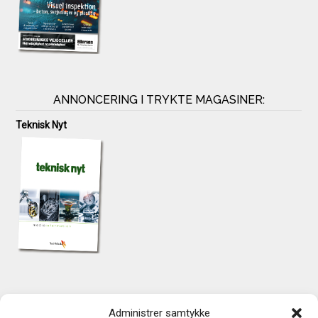
ANNONCERING I TRYKTE MAGASINER:
Teknisk Nyt
KONTAKT
Administrer samtykke
TechMedia A/S