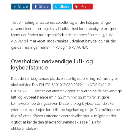
Share
Share
Share
Pin
Test of måling af batterier, solceller og andre højspændings-
anvendelser stiller høje krav til sikkerhed for at beskytte brugen.
Mens der findes mange stikforbindelser specificeret til
<
1 kV
AC/DC på markedet, indskrænkes udvalget betydeligt, når det
gælder målinger mellem 1 kV og 1,6 kV AC/DC.
Overholder nødvendige luft- og
krybeafstande
Desuden er begrænset plads en særlig udfordring, når udstyret
skal opfylde DIN EN IEC 61010-2-030:2022-11 / VDE 0411-2-
030:2022-11. Især er det enormt vigtigt at overholde de nødvendige
luft- og krybeafstande (min. 22 mm hhv. 32 mm) for at gøre
konnektoren berøringssikker. Disse luft- og krybeafstande skal
ydermere tage højde for driftsbetingelser og miljø. Da målingerne
ikke så ofte udføres i airconditionerede eller sterile miljøer, er det
vigtigt at kende den tilladte forureningsklasse (PD) for
stikforbindelsen.