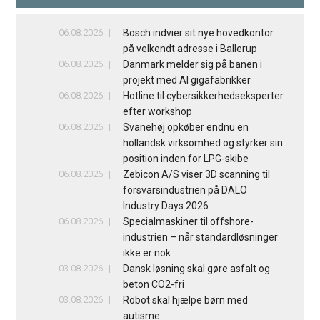
06.08.2026
Bosch indvier sit nye hovedkontor
på velkendt adresse i Ballerup
06.08.2026
Danmark melder sig på banen i
projekt med AI gigafabrikker
06.08.2026
Hotline til cybersikkerhedseksperter
efter workshop
06.08.2026
Svanehøj opkøber endnu en
hollandsk virksomhed og styrker sin
position inden for LPG-skibe
06.08.2026
Zebicon A/S viser 3D scanning til
forsvarsindustrien på DALO
Industry Days 2026
06.08.2026
Specialmaskiner til offshore-
industrien – når standardløsninger
ikke er nok
03.08.2026
Dansk løsning skal gøre asfalt og
beton CO2-fri
03.08.2026
Robot skal hjælpe børn med
autisme