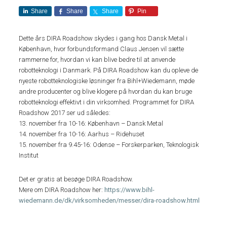
Share
Share
Share
Pin
Dette års DIRA Roadshow skydes i gang hos Dansk Metal i
København, hvor forbundsformand Claus Jensen vil sætte
rammerne for, hvordan vi kan blive bedre til at anvende
robotteknologi i Danmark. På DIRA Roadshow kan du opleve de
nyeste robotteknologiske løsninger fra Bihl+Wiedemann, møde
andre producenter og blive klogere på hvordan du kan bruge
robotteknologi effektivt i din virksomhed. Programmet for DIRA
Roadshow 2017 ser ud således:
13. november fra 10-16: København – Dansk Metal
14. november fra 10-16: Aarhus – Ridehuset
15. november fra 9.45-16: Odense – Forskerparken, Teknologisk
Institut
Det er gratis at besøge DIRA Roadshow.
Mere om DIRA Roadshow her:
https://www.bihl-
wiedemann.de/dk/virksomheden/messer/dira-roadshow.html