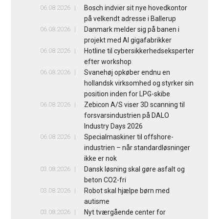
06.08.2026
Bosch indvier sit nye hovedkontor
på velkendt adresse i Ballerup
06.08.2026
Danmark melder sig på banen i
projekt med AI gigafabrikker
06.08.2026
Hotline til cybersikkerhedseksperter
efter workshop
06.08.2026
Svanehøj opkøber endnu en
hollandsk virksomhed og styrker sin
position inden for LPG-skibe
06.08.2026
Zebicon A/S viser 3D scanning til
forsvarsindustrien på DALO
Industry Days 2026
06.08.2026
Specialmaskiner til offshore-
industrien – når standardløsninger
ikke er nok
03.08.2026
Dansk løsning skal gøre asfalt og
beton CO2-fri
03.08.2026
Robot skal hjælpe børn med
autisme
03.08.2026
Nyt tværgående center for