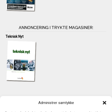
ANNONCERING I TRYKTE MAGASINER:
Teknisk Nyt
KONTAKT
Administrer samtykke
TechMedia A/S
Naverland 35