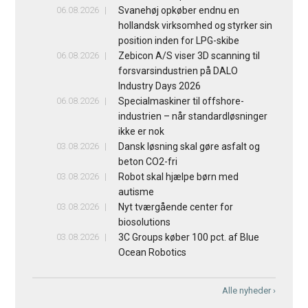
06.08.2026
Svanehøj opkøber endnu en
hollandsk virksomhed og styrker sin
position inden for LPG-skibe
06.08.2026
Zebicon A/S viser 3D scanning til
forsvarsindustrien på DALO
Industry Days 2026
06.08.2026
Specialmaskiner til offshore-
industrien – når standardløsninger
ikke er nok
03.08.2026
Dansk løsning skal gøre asfalt og
beton CO2-fri
03.08.2026
Robot skal hjælpe børn med
autisme
03.08.2026
Nyt tværgående center for
biosolutions
03.08.2026
3C Groups køber 100 pct. af Blue
Ocean Robotics
Alle nyheder ›