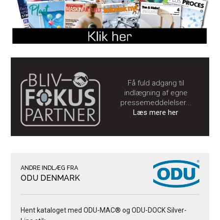
Få fuld adgang til
indlægning af egne
pressemeddelelser...
Læs mere her
ANDRE INDLÆG FRA
ODU DENMARK
Hent kataloget med ODU-MAC® og ODU-DOCK Silver-