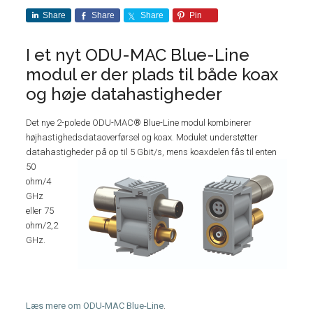
Share
Share
Share
Pin
I et nyt ODU-MAC Blue-Line
modul er der plads til både koax
og høje datahastigheder
Det nye 2-polede ODU-MAC® Blue-Line modul kombinerer
højhastighedsdataoverførsel og koax. Modulet understøtter
datahastigheder på op til 5 Gbit/s, mens koaxdelen fås t
il enten
50
ohm/4
GHz
eller 75
ohm/2,2
GHz.
Læs mere om ODU-MAC Blue-Line
.