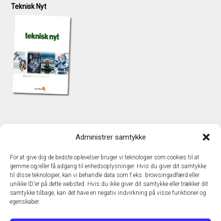
Teknisk Nyt
KONTAKT
Administrer samtykke
TechMedia A/S
Naverland 35
For at give dig de bedste oplevelser bruger vi teknologier som cookies til at
DK - 2600 Glostrup
gemme og/eller få adgang til enhedsoplysninger. Hvis du giver dit samtykke
www.techmedia.dk
til disse teknologier, kan vi behandle data som f.eks. browsingadfærd eller
Telefon: +45 43 24 26 28
unikke ID'er på dette websted. Hvis du ikke giver dit samtykke eller trækker dit
samtykke tilbage, kan det have en negativ indvirkning på visse funktioner og
E-mail:
info@techmedia.dk
egenskaber.
Privatlivspolitik
Cookiepolitik