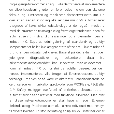
nogle gange forekommer i dag – ville derfor være at implementere
en sikkerhedsløsning uden en forbindelse mellem den eksterne
feltbus- og IT-verdenen og maskinens datanetværksstruktur. Ud
over at en sådan afkobling ikke længere muliggør automatiseret
diagnose af f.eks. sikkerhedsteknologi, er den også i modstrid
med de nuværende teknologiske og fremtidige tendenser inden for
automatisering – dvs. digitaliseringen og implementeringen af
Industri 4.0. Separat ledningsføring af standard- og safety-
komponenter er heller ikke længere state of the art – ikke mindst på
grund af den indsats, det kræver. Baseret på det faktum, at uden
yderligere diagnostiske og sekundære data fra
sikkerhedsteknologiområdet kan innovative maskinkoncepter i
form af Industri 4.0 og forretningsmodeller baseret på dem
næppe implementeres, ville brugen af Ethernet-baseret safety-
teknologi i marken også være et alternativ. Standardiserede og
certificerede kommunikationsprotokoller som PROFIsafe, FSoE eller
CIP Safety muliggør overførsel af sikkerhedsrelevante data i
automatiseringsapplikationer med funktionel sikkerhed. Men hver
af disse netværkskomponenter skal have sin egen Ethernet-
forbindelse og IP-adresse, som skal sikres individuelt med hensyn
til cybersikkerhed. En stor indsats og en høj risiko – især når der er