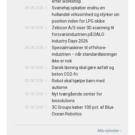
efter workshop
06.08.2026
Svanehøj opkøber endnu en
hollandsk virksomhed og styrker sin
position inden for LPG-skibe
06.08.2026
Zebicon A/S viser 3D scanning til
forsvarsindustrien på DALO
Industry Days 2026
06.08.2026
Specialmaskiner til offshore-
industrien – når standardløsninger
ikke er nok
03.08.2026
Dansk løsning skal gøre asfalt og
beton CO2-fri
03.08.2026
Robot skal hjælpe børn med
autisme
03.08.2026
Nyt tværgående center for
biosolutions
03.08.2026
3C Groups køber 100 pct. af Blue
Ocean Robotics
Alle nyheder ›