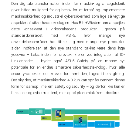
Den digitale transformation inden for maskin- og anlægsteknik
giver både mulighed for og behov for at forstå og implementere
maskinsikkerhed og industriel cybersikkerhed som lige så vigtige
aspekter af sikkerhedsteknologien. Hos Bihl+Wiedemann afspejles
dette konsekvent i virksomhedens produkter. Ligesom på
standardområdet med ASi-5, hvor mange nye
anvendelsesområder har åbnet sig med mange nye produkter
siden indførelsen af den nye standard takket være dens høje
ydeevne – f.eks. inden for drevteknik eller ved integration af IO-
Link-enheder – byder også ASi-5 Safety på en masse nyt
potentiale for en endnu smartere sikkerhedsteknologi, hvor alle
security-aspekter, der kræves for fremtiden, tages i betragtning.
Det skyldes, at maskinsikkerhed 4.0 kun kan opnås gennem denne
form for samspil mellem safety og security – og derfor ikke kun er
funktionel og cyber-resilient, men også økonomisk fremtidssikret.