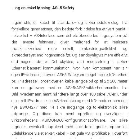
… og en enkel løsning: ASi-5 Safety
Ingen stik, ét kabel til standard- og sikkerhedsteknologi fra
forskellige generationer, den bedste forbindelse fra ethvert punkt i
netværket – AS-Interface som det etablerede ledningssystem på
det laveste feltniveau giver mulighed for at realisere
maskinsikkerhed mere enkelt, omkostningseffektivt og
skræddersyet end nogensinde før. Og sandsynligvis mere effektivt
end nogensinde før. Det skyldes, at i modsætning til sikker
Ethernet-baseret kommunikation, hvor hver komponent har sin
egen IP-adresse, tilbyder ASi-5 Safety en meget højere I/O-tæthed
pr. IP-adresse. Fordelt over en kabellængde på op til 2 x 200 meter
kan en gateway med en ASi-5/ASi-3-sikkerhedsmonitor fra
Bihl+Wiedemann nemt håndtere langt over 100 sikre I/O’er under
en enkelt IP-adresse i to ASi-kredsløb og med I/O-moduler som den
nye BWU4277 med 14 sikre indgange og to elektronisk sikre
udgange. Og disse kan nemt oprettes og overvåges i
virksomhedens ASIMON360-konfigurationssoftware. De sikre
signaler, eventuelt suppleret med standardsignaler, opsamles
udelukkende via et enkelt kabel – det gule ASi-profilkabel. I overført