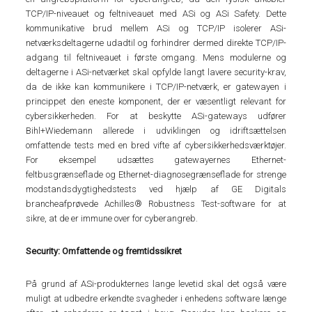
TCP/IP-niveauet og feltniveauet med ASi og ASi Safety. Dette
kommunikative brud mellem ASi og TCP/IP isolerer ASi-
netværksdeltagerne udadtil og forhindrer dermed direkte TCP/IP-
adgang til feltniveauet i første omgang. Mens modulerne og
deltagerne i ASi-netværket skal opfylde langt lavere security-krav,
da de ikke kan kommunikere i TCP/IP-netværk, er gatewayen i
princippet den eneste komponent, der er væsentligt relevant for
cybersikkerheden. For at beskytte ASi-gateways udfører
Bihl+Wiedemann allerede i udviklingen og idriftsættelsen
omfattende tests med en bred vifte af cybersikkerhedsværktøjer.
For eksempel udsættes gatewayernes Ethernet-
feltbusgrænseflade og Ethernet-diagnosegrænseflade for strenge
modstandsdygtighedstests ved hjælp af GE Digitals
brancheafprøvede Achilles® Robustness Test-software for at
sikre, at de er immune over for cyberangreb.
Security: Omfattende og fremtidssikret
På grund af ASi-produkternes lange levetid skal det også være
muligt at udbedre erkendte svagheder i enhedens software længe