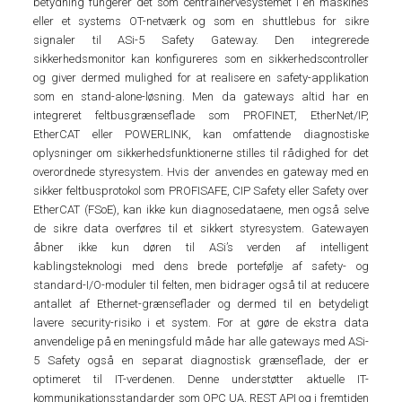
betydning fungerer det som centralnervesystemet i en maskines
eller et systems OT-netværk og som en shuttlebus for sikre
signaler til ASi-5 Safety Gateway. Den integrerede
sikkerhedsmonitor kan konfigureres som en sikkerhedscontroller
og giver dermed mulighed for at realisere en safety-applikation
som en stand-alone-løsning. Men da gateways altid har en
integreret feltbusgrænseflade som PROFINET, EtherNet/IP,
EtherCAT eller POWERLINK, kan omfattende diagnostiske
oplysninger om sikkerhedsfunktionerne stilles til rådighed for det
overordnede styresystem. Hvis der anvendes en gateway med en
sikker feltbusprotokol som PROFISAFE, CIP Safety eller Safety over
EtherCAT (FSoE), kan ikke kun diagnosedataene, men også selve
de sikre data overføres til et sikkert styresystem. Gatewayen
åbner ikke kun døren til ASi’s verden af intelligent
kablingsteknologi med dens brede portefølje af safety- og
standard-I/O-moduler til felten, men bidrager også til at reducere
antallet af Ethernet-grænseflader og dermed til en betydeligt
lavere security-risiko i et system. For at gøre de ekstra data
anvendelige på en meningsfuld måde har alle gateways med ASi-
5 Safety også en separat diagnostisk grænseflade, der er
optimeret til IT-verdenen. Denne understøtter aktuelle IT-
kommunikationsstandarder som OPC UA, REST API og i fremtiden