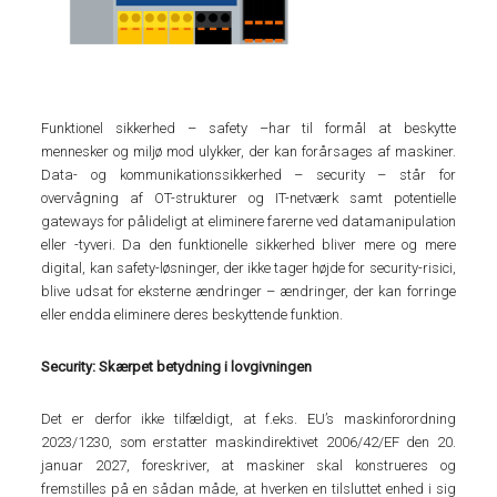
Funktionel sikkerhed – safety –har til formål at beskytte
mennesker og miljø mod ulykker, der kan forårsages af maskiner.
Data- og kommunikationssikkerhed – security – står for
overvågning af OT-strukturer og IT-netværk samt potentielle
gateways for pålideligt at eliminere farerne ved datamanipulation
eller -tyveri. Da den funktionelle sikkerhed bliver mere og mere
digital, kan safety-løsninger, der ikke tager højde for security-risici,
blive udsat for eksterne ændringer – ændringer, der kan forringe
eller endda eliminere deres beskyttende funktion.
Security: Skærpet betydning i lovgivningen
Det er derfor ikke tilfældigt, at f.eks. EU’s maskinforordning
2023/1230, som erstatter maskindirektivet 2006/42/EF den 20.
januar 2027, foreskriver, at maskiner skal konstrueres og
fremstilles på en sådan måde, at hverken en tilsluttet enhed i sig