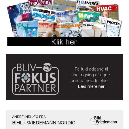
Få fuld adgang til
indlægning af egne
pressemeddelelser...
Læs mere her
ANDRE INDLÆG FRA
BIHL + WIEDEMANN NORDIC