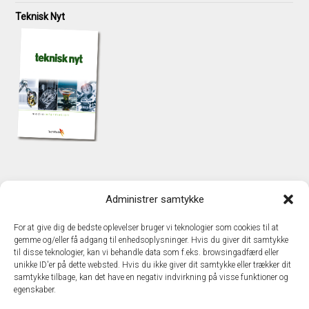
Teknisk Nyt
KONTAKT
Administrer samtykke
TechMedia A/S
Naverland 35
For at give dig de bedste oplevelser bruger vi teknologier som cookies til at
DK - 2600 Glostrup
gemme og/eller få adgang til enhedsoplysninger. Hvis du giver dit samtykke
www.techmedia.dk
til disse teknologier, kan vi behandle data som f.eks. browsingadfærd eller
Telefon: +45 43 24 26 28
unikke ID'er på dette websted. Hvis du ikke giver dit samtykke eller trækker dit
samtykke tilbage, kan det have en negativ indvirkning på visse funktioner og
E-mail:
info@techmedia.dk
egenskaber.
Privatlivspolitik