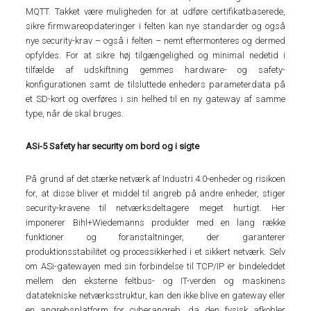
MQTT. Takket være muligheden for at udføre certifikatbaserede,
sikre firmwareopdateringer i felten kan nye standarder og også
nye security-krav – også i felten – nemt eftermonteres og dermed
opfyldes. For at sikre høj tilgængelighed og minimal nedetid i
tilfælde af udskiftning gemmes hardware- og safety-
konfigurationen samt de tilsluttede enheders parameterdata på
et SD-kort og overføres i sin helhed til en ny gateway af samme
type, når de skal bruges.
ASi-5 Safety har security om bord og i sigte
På grund af det stærke netværk af Industri 4.0-enheder og risikoen
for, at disse bliver et middel til angreb på andre enheder, stiger
security-kravene til netværksdeltagere meget hurtigt. Her
imponerer Bihl+Wiedemanns produkter med en lang række
funktioner og foranstaltninger, der garanterer
produktionsstabilitet og processikkerhed i et sikkert netværk. Selv
om ASi-gatewayen med sin forbindelse til TCP/IP er bindeleddet
mellem den eksterne feltbus- og IT-verden og maskinens
datatekniske netværksstruktur, kan den ikke blive en gateway eller
en angrebsplatform for cyberangreb, da den fysisk afkobler