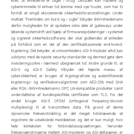
efter, at enhederne er taget i brug. Desuden kan hackere og
cyberkriminelle til enhver tid komme med nye trusler, som har til
formål at omgå eksisterende sikkerhedsforanstaltninger. Under
mottoet ”Fremtiden om bord og i sigte” tilbyder Bihl+Wiedemann
derfor muligheden for at opdatere sikre dele af gateways under
løbende systemdrift ved hjælp af firmwareopdateringer i systemet
og signeret sikkerhedssoftware, der skal godkendes af enheden
på forhånd som en del af den certifikatbaserede end-to-end-
kryptering. Det betyder, at virksomhedens ASi-5-moduler altid kan
udstyres med de nyeste security-standarder og dermed gøre dem
investeringssikre i nærmest ubegrænset tid. Andre grunde til, at
ASi-5 og ASi-5 Safety tilbyder det højeste niveau af
cybersikkerhed, er brugen af kryptografiske og autentificerede
krypterings- og verifikationsalgoritmer som AES-256 med SHA
eller RSA i Bihl+Wiedemanns OPC UA-kompatible produkter samt
understøttelse af kundespecifikke certifikater som TLS. For det
andet bruger ASi-5 OFDM (orthogonal frequency-division
multiplexing) til at transmittere data. På grund af denne
dynamiske frekvenstildeling er det meget tidskrævende at
registrere de udvekslede meddelelser, og det er kun muligt, hvis
hele konteksten for forbindelsesopsætningen, herunder
frekvensændringerne mellem ASi-masteren og ASi-deltageren, er