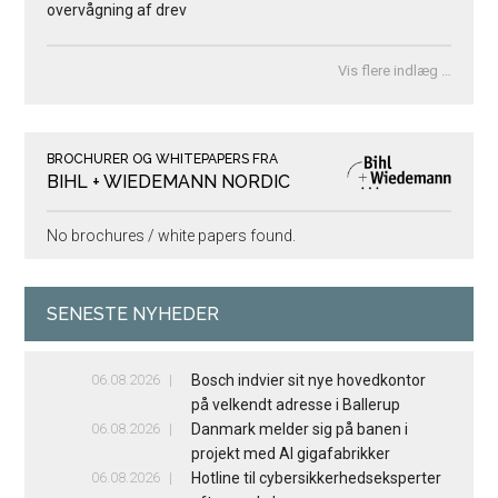
overvågning af drev
Vis flere indlæg …
BROCHURER OG WHITEPAPERS FRA
BIHL + WIEDEMANN NORDIC
No brochures / white papers found.
SENESTE NYHEDER
06.08.2026
Bosch indvier sit nye hovedkontor
på velkendt adresse i Ballerup
06.08.2026
Danmark melder sig på banen i
projekt med AI gigafabrikker
06.08.2026
Hotline til cybersikkerhedseksperter