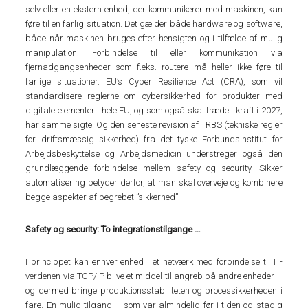
selv eller en ekstern enhed, der kommunikerer med maskinen, kan
føre til en farlig situation. Det gælder både hardware og software,
både når maskinen bruges efter hensigten og i tilfælde af mulig
manipulation. Forbindelse til eller kommunikation via
fjernadgangsenheder som f.eks. routere må heller ikke føre til
farlige situationer. EU’s Cyber Resilience Act (CRA), som vil
standardisere reglerne om cybersikkerhed for produkter med
digitale elementer i hele EU, og som også skal træde i kraft i 2027,
har samme sigte. Og den seneste revision af TRBS (tekniske regler
for driftsmæssig sikkerhed) fra det tyske Forbundsinstitut for
Arbejdsbeskyttelse og Arbejdsmedicin understreger også den
grundlæggende forbindelse mellem safety og security. Sikker
automatisering betyder derfor, at man skal overveje og kombinere
begge aspekter af begrebet ”sikkerhed”.
Safety og security: To integrationstilgange …
I princippet kan enhver enhed i et netværk med forbindelse til IT-
verdenen via TCP/IP blive et middel til angreb på andre enheder –
og dermed bringe produktionsstabiliteten og processikkerheden i
fare. En mulig tilgang – som var almindelig før i tiden og stadig