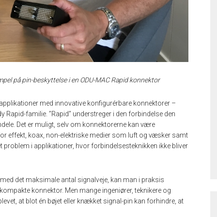
pel på pin-beskyttelse i en ODU-MAC Rapid konnektor
e applikationer med innovative konfigurérbare konnektorer –
Rapid-familie. ”Rapid” understreger i den forbindelse den
ele. Det er muligt, selv om konnektorerne kan være
 for effekt, koax, non-elektriske medier som luft og væsker samt
t problem i applikationer, hvor forbindelsesteknikken ikke bliver
ed det maksimale antal signalveje, kan man i praksis
 kompakte konnektor. Men mange ingeniører, teknikere og
evet, at blot én bøjet eller knækket signal-pin kan forhindre, at