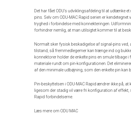
Det har fået ODU’s udviklingsafdeling til at udtænke et
pins. Selv om ODU-MAC Rapid serien er kendetegnet v
tryghed i forbindelse med konnekteringen. Udformning
forhindrer nemlig, at man utilsigtet kommer til at bes
Normalt sker fysisk beskadigelse af signal-pins ved, at
tilstand, så fremmedlegemer kan trænge ind og bukke
konnektorer holder de enkelte pins en smule tilbage i 
materiale rundt om pin-konfigurationen. Det eliminerer
af den minimale udbøjning, som den enkelte pin kan bl
Pin-beskyttelsen i ODU-MAC Rapid ændrer ikke på, at 
ligesom der stadig vil være fri konfiguration af effekt
Rapid forbindelserne.
Læs mere om ODU MAC