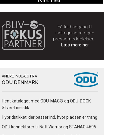
Få fuld adgang til
indlægning af egne
pressemeddelelser...
Læs mere her
ANDRE INDLÆG FRA
ODU DENMARK
Hent kataloget med ODU-MAC® og ODU-DOCK
Silver-Line stik
Hybridstikket, der passer ind, hvor pladsen er trang
ODU konnektorer til Nett Warrior og STANAG 4695