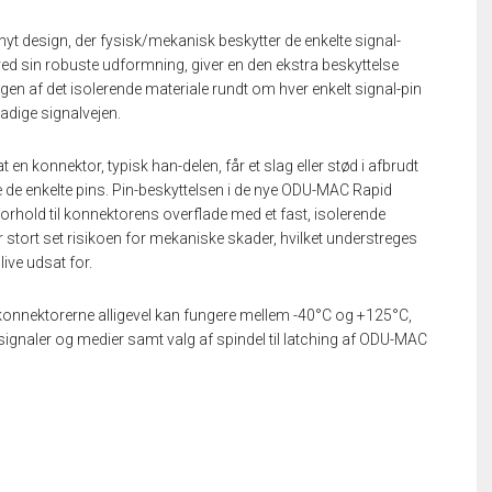
 nyt design, der fysisk/mekanisk beskytter de enkelte signal-
ed sin robuste udformning, giver en den ekstra beskyttelse
en af det isolerende materiale rundt om hver enkelt signal-pin
kadige signalvejen.
 en konnektor, typisk han-delen, får et slag eller stød i afbrudt
 de enkelte pins. Pin-beskyttelsen i de nye ODU-MAC Rapid
forhold til konnektorens overflade med et fast, isolerende
 stort set risikoen for mekaniske skader, hvilket understreges
ive udsat for.
konnektorerne alligevel kan fungere mellem -40°C og +125°C,
, signaler og medier samt valg af spindel til latching af ODU-MAC