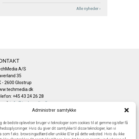
Alle nyheder ›
ONTAKT
echMedia A/S
verland 35
 - 2600 Glostrup
ww.techmedia.dk
lefon: +45 43 24 26 28
mail:
info@techmedia.dk
ivatlivspolitik
Administrer samtykke
okiepolitik
ig de bedste oplevelser bruger vi teknologier som cookies til at gemme og/eller få
hedsoplysninger. Hvis du giver dit samtykke til disse teknologier, kan vi
a som f.eks. browsingadfærd eller unikke ID'er på dette websted. Hvis du ikke