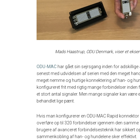
Mads Haastrup, ODU Denmark, viser e
t
eksem
ODU-MAC
har gået sin sejrsgang inden for adskillig
senest med udvidelsen af serien med den meget handy 
meget nemme og hurtige konnektering af han- og hund
konfigureret frit med rigtig mange forbindelser inden
et stort antal signaler. Men mange signaler kan være e
behandlet lige pænt.
Hvis man konfigurerer en ODU-MAC Rapid konnektor m
overføre op til 320 forbindelser igennem den samme
brugere af avanceret forbindelsesteknik har sikkert opl
sammenkobling af han- og hundelene sker effektivt.