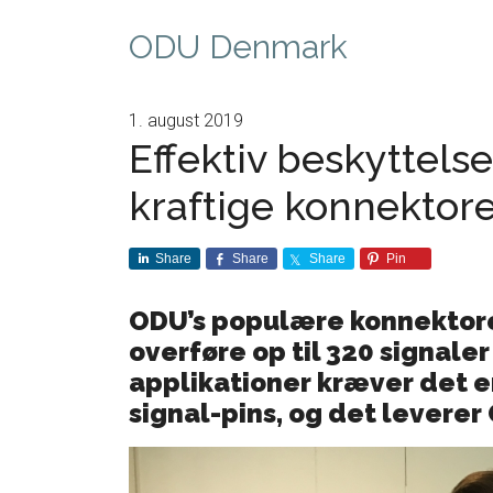
ODU Denmark
1. august 2019
Effektiv beskyttelse
kraftige konnektor
Share
Share
Share
Pin
ODU’s populære konnektore
overføre op til 320 signaler
applikationer kræver det 
signal-pins, og det levere