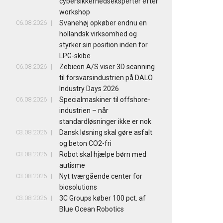
cybersikkerhedseksperter efter
workshop
06.08.2026
Svanehøj opkøber endnu en
hollandsk virksomhed og
styrker sin position inden for
LPG-skibe
06.08.2026
Zebicon A/S viser 3D scanning
til forsvarsindustrien på DALO
Industry Days 2026
06.08.2026
Specialmaskiner til offshore-
industrien – når
standardløsninger ikke er nok
03.08.2026
Dansk løsning skal gøre asfalt
og beton CO2-fri
03.08.2026
Robot skal hjælpe børn med
autisme
03.08.2026
Nyt tværgående center for
biosolutions
03.08.2026
3C Groups køber 100 pct. af
Blue Ocean Robotics