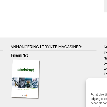
ANNONCERING I TRYKTE MAGASINER:
K
T
Teknisk Nyt
Na
DK
w
Te
E-
Pr
Co
For at give d
adgang til en
behandle dat