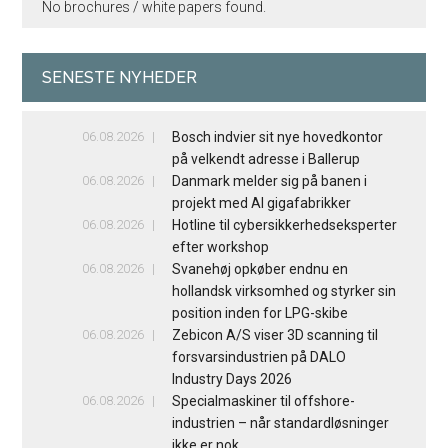
No brochures / white papers found.
SENESTE NYHEDER
06.08.2026
Bosch indvier sit nye hovedkontor
på velkendt adresse i Ballerup
06.08.2026
Danmark melder sig på banen i
projekt med AI gigafabrikker
06.08.2026
Hotline til cybersikkerhedseksperter
efter workshop
06.08.2026
Svanehøj opkøber endnu en
hollandsk virksomhed og styrker sin
position inden for LPG-skibe
06.08.2026
Zebicon A/S viser 3D scanning til
forsvarsindustrien på DALO
Industry Days 2026
06.08.2026
Specialmaskiner til offshore-
industrien – når standardløsninger
ikke er nok