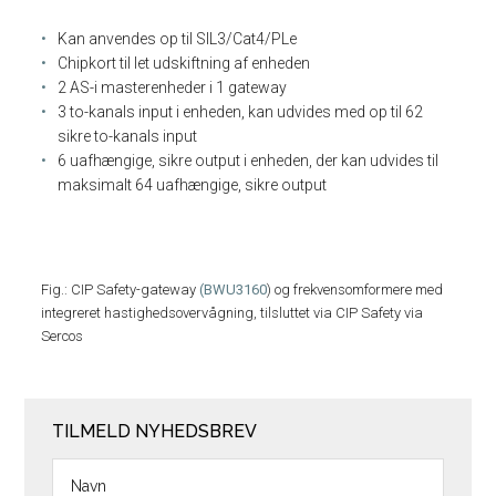
Kan anvendes op til SIL3/Cat4/PLe
Chipkort til let udskiftning af enheden
2 AS-i masterenheder i 1 gateway
3 to-kanals input i enheden, kan udvides med op til 62
sikre to-kanals input
6 uafhængige, sikre output i enheden, der kan udvides til
maksimalt 64 uafhængige, sikre output
Fig.: CIP Safety-gateway
(BWU3160
) og frekvensomformere med
integreret hastighedsovervågning, tilsluttet via CIP Safety via
Sercos
TILMELD NYHEDSBREV