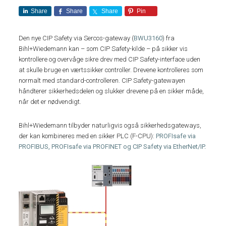
Share
Share
Share
Pin
Den nye CIP Safety via Sercos-gateway (
BWU3160
) fra
Bihl+Wiedemann kan – som CIP Safety-kilde – på sikker vis
kontrollere og overvåge sikre drev med CIP Safety-interface uden
at skulle bruge en værtssikker controller. Drevene kontrolleres som
normalt med standard-controlleren. CIP Safety-gatewayen
håndterer sikkerhedsdelen og slukker drevene på en sikker måde,
når det er nødvendigt.
Bihl+Wiedemann tilbyder naturligvis også sikkerhedsgateways,
der kan kombineres med en sikker PLC (F-CPU):
PROFIsafe via
PROFIBUS, PROFIsafe via PROFINET og CIP Safety via EtherNet/IP.