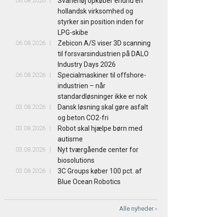
06.08.2026
Svanehøj opkøber endnu en
hollandsk virksomhed og
styrker sin position inden for
LPG-skibe
06.08.2026
Zebicon A/S viser 3D scanning
til forsvarsindustrien på DALO
Industry Days 2026
06.08.2026
Specialmaskiner til offshore-
industrien – når
standardløsninger ikke er nok
03.08.2026
Dansk løsning skal gøre asfalt
og beton CO2-fri
03.08.2026
Robot skal hjælpe børn med
autisme
03.08.2026
Nyt tværgående center for
biosolutions
03.08.2026
3C Groups køber 100 pct. af
Blue Ocean Robotics
Alle nyheder ›