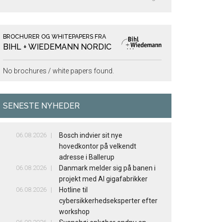
BROCHURER OG WHITEPAPERS FRA
BIHL + WIEDEMANN NORDIC
No brochures / white papers found.
SENESTE NYHEDER
06.08.2026
Bosch indvier sit nye
hovedkontor på velkendt
adresse i Ballerup
06.08.2026
Danmark melder sig på banen i
projekt med AI gigafabrikker
06.08.2026
Hotline til
cybersikkerhedseksperter efter
workshop