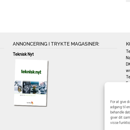
ANNONCERING I TRYKTE MAGASINER:
K
T
Teknisk Nyt
Na
DK
w
Te
E-
Pr
Co
For at give d
adgang til en
behandle dat
giver dit sam
visse funkti