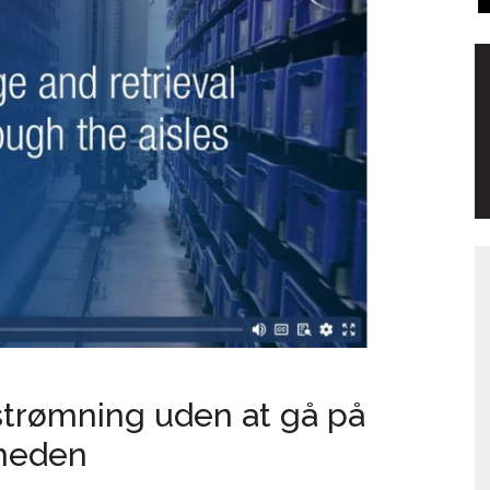
trømning uden at gå på
heden