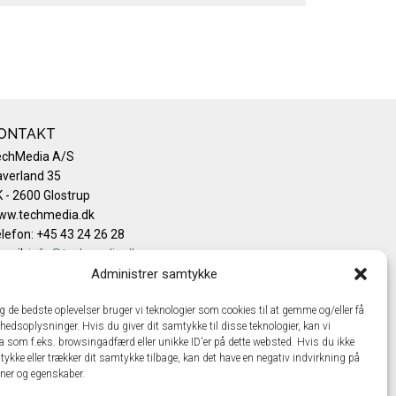
ONTAKT
echMedia A/S
verland 35
 - 2600 Glostrup
ww.techmedia.dk
lefon: +45 43 24 26 28
mail:
info@techmedia.dk
ivatlivspolitik
Administrer samtykke
okiepolitik
ig de bedste oplevelser bruger vi teknologier som cookies til at gemme og/eller få
hedsoplysninger. Hvis du giver dit samtykke til disse teknologier, kan vi
a som f.eks. browsingadfærd eller unikke ID'er på dette websted. Hvis du ikke
tykke eller trækker dit samtykke tilbage, kan det have en negativ indvirkning på
oner og egenskaber.