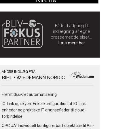
Få fuld adgang til
indlægning af egne
pressemeddelelser...
Læs mere her
ANDRE INDLÆG FRA
BIHL + WIEDEMANN NORDIC
Fremtidssikret automatisering
IO-Link og skyen: Enkel konfiguration af IO-Link-
enheder og praktiske IT-grænseflader til cloud-
forbindelse
OPC UA: Individuelt konfigurerbart objekttræ til Asi-