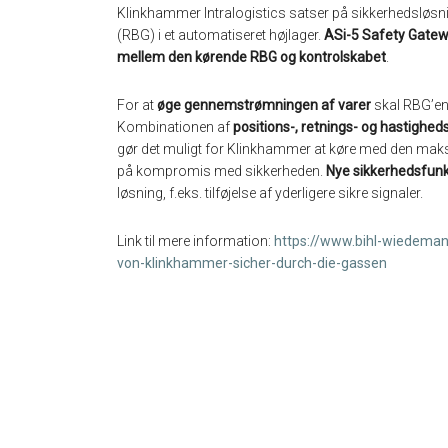
Klinkhammer Intralogistics satser på sikkerhedsløsni
(RBG) i et automatiseret højlager.
ASi-5 Safety Gatew
mellem den kørende RBG og kontrolskabet
.
For at
øge gennemstrømningen af varer
skal RBG’en 
Kombinationen af
positions-, retnings- og hastighe
gør det muligt for Klinkhammer at køre med den maksim
på kompromis med sikkerheden.
Nye sikkerhedsfunk
løsning, f.eks. tilføjelse af yderligere sikre signaler.
Link til mere information:
https://www.bihl-wiedeman
von-klinkhammer-sicher-durch-die-gassen