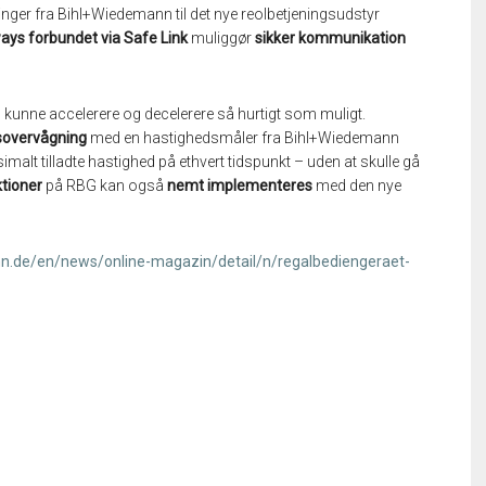
nger fra Bihl+Wiedemann til det nye reolbetjeningsudstyr
ays forbundet via Safe Link
muliggør
sikker kommunikation
kunne accelerere og decelerere så hurtigt som muligt.
dsovervågning
med en hastighedsmåler fra Bihl+Wiedemann
alt tilladte hastighed på ethvert tidspunkt – uden at skulle gå
tioner
på RBG kan også
nemt implementeres
med den nye
n.de/en/news/online-magazin/detail/n/regalbediengeraet-