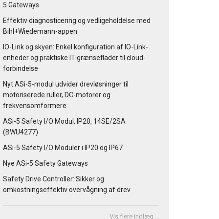
5 Gateways
Effektiv diagnosticering og vedligeholdelse med
Bihl+Wiedemann-appen
IO-Link og skyen: Enkel konfiguration af IO-Link-
enheder og praktiske IT-grænseflader til cloud-
forbindelse
Nyt ASi-5-modul udvider drevløsninger til
motoriserede ruller, DC-motorer og
frekvensomformere
ASi-5 Safety I/O Modul, IP20, 14SE/2SA
(BWU4277)
ASi-5 Safety I/O Moduler i IP20 og IP67
Nye ASi-5 Safety Gateways
Safety Drive Controller: Sikker og
omkostningseffektiv overvågning af drev
Vis flere indlæg …