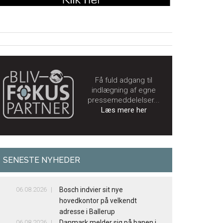
Få fuld adgang til
indlægning af egne
pressemeddelelser...
Læs mere her
SENESTE NYHEDER
06.08.2026
Bosch indvier sit nye
hovedkontor på velkendt
adresse i Ballerup
06.08.2026
Danmark melder sig på banen i