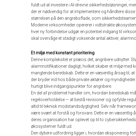
fuldt ud at investere i AI-drevne sikkerhedsløsninger, me
der er nødvendig for at implementere og håndtere disse t
størrelsen på den angrebsflade, som sikkerhedsteamene 
Moderne virksomheder opererer i vidtstrakte økosystemer 
hver ny forbindelse udgør en potentiel indgang til virks
skal overvåge et stadigt voksende antal aktiver, alarmno
Et miljø med konstant prioritering
Denne kompleksitet er præcis det, angribere udnytter. S
alarmnotifikationer dagligt, hvilket skaber et miljø med 
manglende beredskab. Dette er en væsentlig årsag til, at
der bryder ind hos både private aktører og myndigheder. E
hurtigt blive indgangspunkter for angribere.
En del af problemet handler om, hvordan beredskab måle
regeloverholdelse — at bestå revisioner og opfylde reg
altid til teknisk modstandsdygtighed. Selv når framework
være svært at forstå og forsvare. Dette er en væsentlig år
deres organisation har oplevet op til to cybersikkerhedsb
økosystemer fuldt ud.
Den dybere udfordring ligger i, hvordan eksponering for