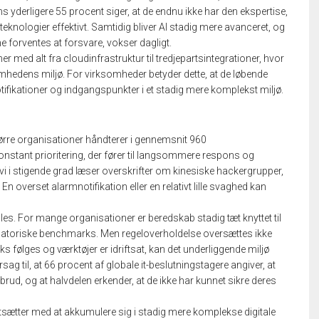
ns yderligere 55 procent siger, at de endnu ikke har den ekspertise,
eknologier effektivt. Samtidig bliver AI stadig mere avanceret, og
forventes at forsvare, vokser dagligt.
med alt fra cloudinfrastruktur til tredjepartsintegrationer, hvor
omhedens miljø. For virksomheder betyder dette, at de løbende
tifikationer og indgangspunkter i et stadig mere komplekst miljø.
tørre organisationer håndterer i gennemsnit 960
konstant prioritering, der fører til langsommere respons og
 vi i stigende grad læser overskrifter om kinesiske hackergrupper,
n overset alarmnotifikation eller en relativt lille svaghed kan
s. For mange organisationer er beredskab stadig tæt knyttet til
ulatoriske benchmarks. Men regeloverholdelse oversættes ikke
s følges og værktøjer er idriftsat, kan det underliggende miljø
sag til, at 66 procent af globale it-beslutningstagere angiver, at
rud, og at halvdelen erkender, at de ikke har kunnet sikre deres
tsætter med at akkumulere sig i stadig mere komplekse digitale