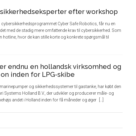
ersikkerhedseksperter efter workshop
 i cybersikkerhedsprogrammet Cyber Safe Robotics, får nu en
jdet med de stadig mere omfattende krav til cybersikkerhed. Som
n hotline, hvor de kan stille korte og konkrete spørgsmål til
er endnu en hollandsk virksomhed og
tion inden for LPG-skibe
 i marinepumper og sikkerhedssystemer til gastanke, har købt den
i Systems Holland B.V., der udvikler og producerer måle- og
nehøjs andet i Holland inden for få måneder og øger