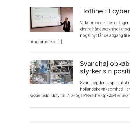
Hotline til cyb
Virksomheder, der deltager
ekstra håndsrækning i arbe
noget nyt får de adgang til e
programmets
Svanehøj opkøb
styrker sin posi
Svanehøj, der er specialist
hollandske virksomhed Henr
sikkerhedsudstyr til LNG- og LPG-skibe. Opkøbet er Sva