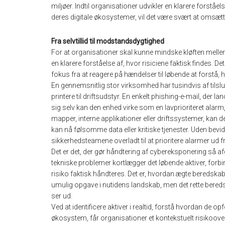
miljøer. Indtil organisationer udvikler en klarere forståe
deres digitale økosystemer, vil det være svært at omsæ
Fra selvtillid til modstandsdygtighed
For at organisationer skal kunne mindske kløften mellem
en klarere forståelse af, hvor risiciene faktisk findes. 
fokus fra at reagere på hændelser til løbende at forstå,
En gennemsnitlig stor virksomhed har tusindvis af tils
printere til driftsudstyr. En enkelt phishing-e-mail, der
sig selv kan den enhed virke som en lavprioriteret alarm
mapper, interne applikationer eller driftssystemer, kan det
kan nå følsomme data eller kritiske tjenester. Uden be
sikkerhedsteamene overladt til at prioritere alarmer ud 
Det er det, der gør håndtering af cybereksponering så a
tekniske problemer kortlægger det løbende aktiver, forbi
risiko faktisk håndteres. Det er, hvordan ægte beredskab
umulig opgave i nutidens landskab, men det rette bered
ser ud.
Ved at identificere aktiver i realtid, forstå hvordan de o
økosystem, får organisationer et kontekstuelt risikoover