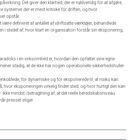
virkning. Det giver den klarhed, der er nødvendig for at afgøre,
ke systemer der er mest kritiske for driften, og hvor
ser opstår.
ære defineret af antallet af idriftsatte værktøjer, behandlede
 i stedet af, hvor klart en organisation forstår sin eksponering,
radoks i en virksomhed er, hvordan den opfatter sine egne
mener stadig, at de ikke har nogen operationelle sikkerhedshuller
koblede, for dynamiske og for eksponerede til, at risiko kan
å, hvor eksponeringen virkelig finder sted, og hvor hurtigt den kan
 — ikke mindst i betragtning af, at det reelle beredskabsniveau
når presset stiger.