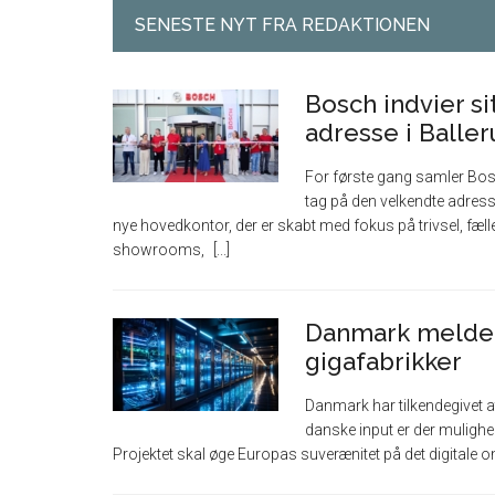
SENESTE NYT FRA REDAKTIONEN
Bosch indvier s
adresse i Balle
For første gang samler Bos
tag på den velkendte adresse
nye hovedkontor, der er skabt med fokus på trivsel, f
showrooms,
Danmark melder 
gigafabrikker
Danmark har tilkendegivet at
danske input er der mulighed
Projektet skal øge Europas suverænitet på det digitale