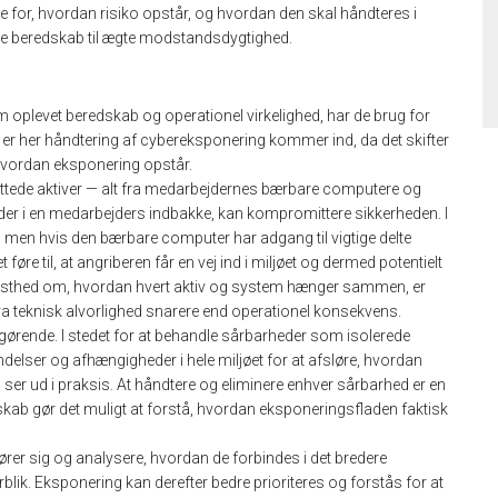
lse for, hvordan risiko opstår, og hvordan den skal håndteres i
tte beredskab til ægte modstandsdygtighed.
 oplevet beredskab og operationel virkelighed, har de brug for
Det er her håndtering af cybereksponering kommer ind, da det skifter
 hvordan eksponering opstår.
luttede aktiver — alt fra medarbejdernes bærbare computere og
 lander i en medarbejders indbakke, kan kompromittere sikkerheden. I
, men hvis den bærbare computer har adgang til vigtige delte
 føre til, at angriberen får en vej ind i miljøet og dermed potentielt
vidsthed om, hvordan hvert aktiv og system hænger sammen, er
fra teknisk alvorlighed snarere end operationel konsekvens.
fgørende. I stedet for at behandle sårbarheder som isolerede
ndelser og afhængigheder i hele miljøet for at afsløre, hvordan
 ser ud i praksis. At håndtere og eliminere enhver sårbarhed er en
skab gør det muligt at forstå, hvordan eksponeringsfladen faktisk
pfører sig og analysere, hvordan de forbindes i det bredere
blik. Eksponering kan derefter bedre prioriteres og forstås for at