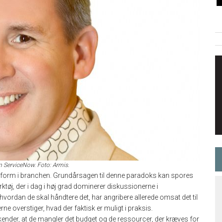
m ServiceNow. Foto: Armis.
ge form i branchen. Grundårsagen til denne paradoks kan spores
rktøj, der i dag i høj grad dominerer diskussionerne i
vordan de skal håndtere det, har angribere allerede omsat det til
ne overstiger, hvad der faktisk er muligt i praksis.
ender, at de mangler det budget og de ressourcer, der kræves for