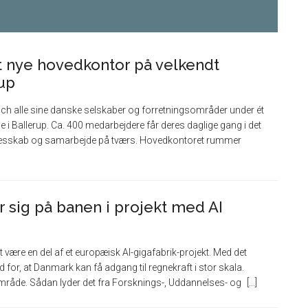
it nye hovedkontor på velkendt
rup
ch alle sine danske selskaber og forretningsområder under ét
 i Ballerup. Ca. 400 medarbejdere får deres daglige gang i det
ællesskab og samarbejde på tværs. Hovedkontoret rummer
sig på banen i projekt med AI
 være en del af et europæisk AI-gigafabrik-projekt. Med det
 for, at Danmark kan få adgang til regnekraft i stor skala.
 område. Sådan lyder det fra Forsknings-, Uddannelses- og