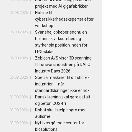
projekt med AI gigafabrikker
06.08.2026
Hotline til
cybersikkerhedseksperter efter
workshop
06.08.2026
Svanehøj opkøber endnu en
hollandsk virksomhed og
styrker sin position inden for
LPG-skibe
06.08.2026
Zebicon A/S viser 3D scanning
til forsvarsindustrien på DALO
Industry Days 2026
06.08.2026
Specialmaskiner til offshore-
industrien – når
standardløsninger ikke er nok
03.08.2026
Dansk løsning skal gøre asfalt
og beton CO2-fri
03.08.2026
Robot skal hjælpe børn med
autisme
03.08.2026
Nyt tværgående center for
biosolutions