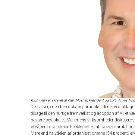
Klummen er skrevet af Alex Mosher, President og CRO, Armis fro
Det, vi ser, er en beredskabsparadoks, der er ved at ta
tilbage til den hurtige fremvækst og adoption af AI; et væ
bestyrelseslokalet. Men mens virksomheder diskuterer, h
et våben i stor skala. Problemet er, at forsvarsambitioner
Mere end halvdelen af organisationerne (54 procent) erk