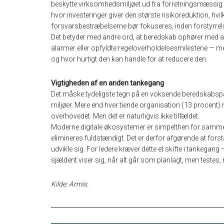
beskytte virksomhedsmiljøet ud fra forretningsmæssig på
hvor investeringer giver den største risikoreduktion, hvil
forsvarsbestræbelserne bør fokuseres, inden forstyrrel
Det betyder med andre ord, at beredskab ophører med at v
alarmer eller opfyldte regeloverholdelsesmilestene — men
og hvor hurtigt den kan handle for at reducere den.
Vigtigheden af en anden tankegang
Det måske tydeligste tegn på en voksende beredskabspa
miljøer. Mere end hver tiende organisation (13 procent) 
overhovedet. Men det er naturligvis ikke tilfældet.
Moderne digitale økosystemer er simpelthen for sammen
elimineres fuldstændigt. Det er derfor afgørende at forst
udvikle sig. For ledere kræver dette et skifte i tankegang
sjældent viser sig, når alt går som planlagt, men testes, 
Kilde: Armis.