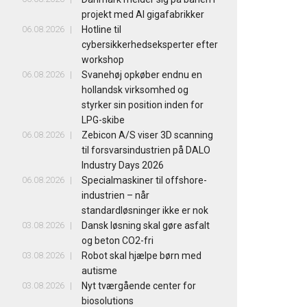
projekt med AI gigafabrikker
06.08.2026
Hotline til
cybersikkerhedseksperter efter
workshop
06.08.2026
Svanehøj opkøber endnu en
hollandsk virksomhed og
styrker sin position inden for
LPG-skibe
06.08.2026
Zebicon A/S viser 3D scanning
til forsvarsindustrien på DALO
Industry Days 2026
06.08.2026
Specialmaskiner til offshore-
industrien – når
standardløsninger ikke er nok
03.08.2026
Dansk løsning skal gøre asfalt
og beton CO2-fri
03.08.2026
Robot skal hjælpe børn med
autisme
03.08.2026
Nyt tværgående center for
biosolutions