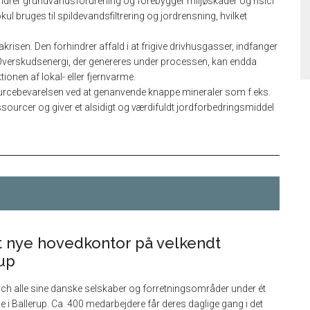
hindrer grundvandsforurening og forebygger miljøskader og risici
 bruges til spildevandsfiltrering og jordrensning, hvilket
akrisen. Den forhindrer affald i at frigive drivhusgasser, indfanger
r. Overskudsenergi, der genereres under processen, kan endda
ionen af lokal- eller fjernvarme.
essourcebevarelsen ved at genanvende knappe mineraler som f.eks.
ourcer og giver et alsidigt og værdifuldt jordforbedringsmiddel
it nye hovedkontor på velkendt
rup
ch alle sine danske selskaber og forretningsområder under ét
 i Ballerup. Ca. 400 medarbejdere får deres daglige gang i det