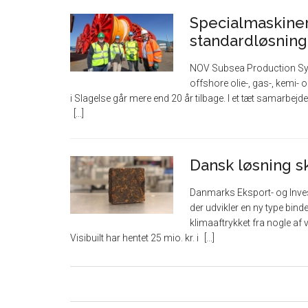
Specialmaskiner 
standardløsning
NOV Subsea Production Syste
offshore olie-, gas-, kemi
i Slagelse går mere end 20 år tilbage. I et tæt samarbej
Dansk løsning sk
Danmarks Eksport- og Investe
der udvikler en ny type bi
klimaaftrykket fra nogle a
Visibuilt har hentet 25 mio. kr. i