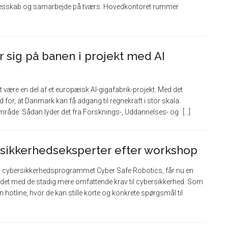
ællesskab og samarbejde på tværs. Hovedkontoret rummer
sig på banen i projekt med AI
 være en del af et europæisk AI-gigafabrik-projekt. Med det
 for, at Danmark kan få adgang til regnekraft i stor skala.
 område. Sådan lyder det fra Forsknings-, Uddannelses- og
ersikkerhedseksperter efter workshop
 i cybersikkerhedsprogrammet Cyber Safe Robotics, får nu en
jdet med de stadig mere omfattende krav til cybersikkerhed. Som
n hotline, hvor de kan stille korte og konkrete spørgsmål til