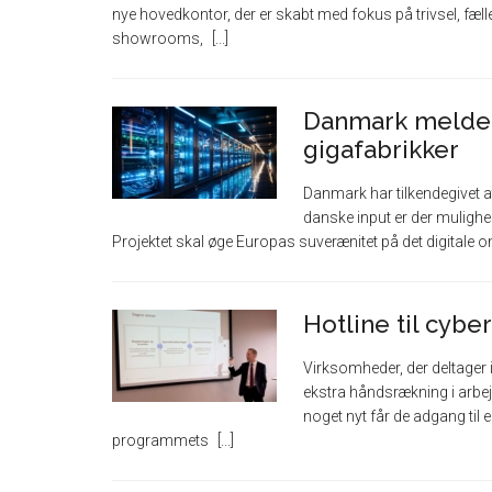
nye hovedkontor, der er skabt med fokus på trivsel, f
showrooms,
Danmark melder 
gigafabrikker
Danmark har tilkendegivet at
danske input er der mulighed
Projektet skal øge Europas suverænitet på det digitale
Hotline til cyb
Virksomheder, der deltager
ekstra håndsrækning i arbe
noget nyt får de adgang til e
programmets