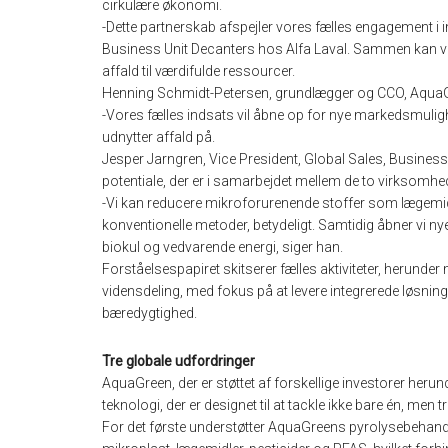
cirkulære økonomi.
-Dette partnerskab afspejler vores fælles engagement i 
Business Unit Decanters hos Alfa Laval. Sammen kan vi
affald til værdifulde ressourcer.
Henning Schmidt-Petersen, grundlægger og CCO, AquaGre
-Vores fælles indsats vil åbne op for nye markedsmulig
udnytter affald på.
Jesper Jarngren, Vice President, Global Sales, Business
potentiale, der er i samarbejdet mellem de to virksomhe
-Vi kan reducere mikroforurenende stoffer som lægemidd
konventionelle metoder, betydeligt. Samtidig åbner vi 
biokul og vedvarende energi, siger han.
Forståelsespapiret skitserer fælles aktiviteter, herunde
vidensdeling, med fokus på at levere integrerede løsnin
bæredygtighed.
Tre globale udfordringer
AquaGreen, der er støttet af forskellige investorer heru
teknologi, der er designet til at tackle ikke bare én, men 
For det første understøtter AquaGreens pyrolysebehandl