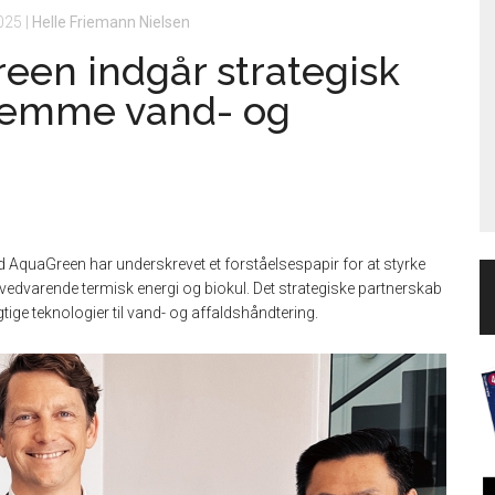
2025
|
Helle Friemann Nielsen
een indgår strategisk
fremme vand- og
 AquaGreen har underskrevet et forståelsespapir for at styrke
edvarende termisk energi og biokul. Det strategiske partnerskab
gtige teknologier til vand- og affaldshåndtering.