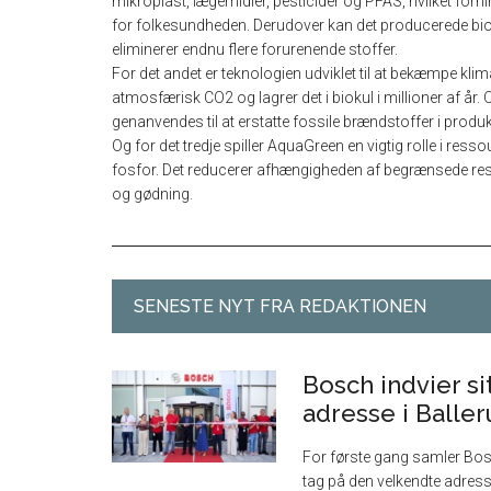
mikroplast, lægemidler, pesticider og PFAS, hvilket for
for folkesundheden. Derudover kan det producerede biokul
eliminerer endnu flere forurenende stoffer.
For det andet er teknologien udviklet til at bekæmpe klim
atmosfærisk CO2 og lagrer det i biokul i millioner af å
genanvendes til at erstatte fossile brændstoffer i produkt
Og for det tredje spiller AquaGreen en vigtig rolle i r
fosfor. Det reducerer afhængigheden af begrænsede ress
og gødning.
SENESTE NYT FRA REDAKTIONEN
Bosch indvier s
adresse i Balle
For første gang samler Bos
tag på den velkendte adresse