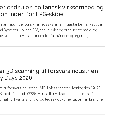
er endnu en hollandsk virksomhed og
tion inden for LPG-skibe
 i marinepumper og sikkerhedssystemer til gastanke, har købt den
i Systems Holland B.V., der udvikler og producerer måle- og
nehøjs andet i Holland inden for få måneder og øger
r 3D scanning til forsvarsindustrien
y Days 2026
ler forsvarsindustrien i MCH Messecenter Herning den 19.-20.
/S med på stand D3235. Her sætter virksomheden fokus på,
måling, kvalitetskontrol og teknisk dokumentation i en branche