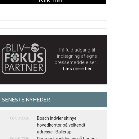
Få fuld adgang til
indlægning af egne
pressemeddelelser...
Læs mere her
SENESTE NYHEDER
06.08.2026
Bosch indvier sit nye
hovedkontor på velkendt
adresse i Ballerup
06.08.2026
Danmark melder sig på banen i