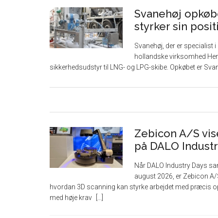
Svanehøj opkøb
styrker sin posi
Svanehøj, der er specialist
hollandske virksomhed Henr
sikkerhedsudstyr til LNG- og LPG-skibe. Opkøbet er Sva
Zebicon A/S vise
på DALO Industr
Når DALO Industry Days sam
august 2026, er Zebicon A
hvordan 3D scanning kan styrke arbejdet med præcis op
med høje krav