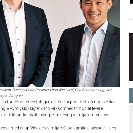
ident, Business Unit Decanters hos Alfa Laval, Carl Rehncrona og Vice
Jesper Jarngren.
den for dekantercentrifuger, der kan separere stoffer og væsker,
g & Pyrolysis) sigter de to virksomheder mod at levere
2-reduktion, kulstofbinding, eliminering af miljøforurenende
er med at opfylde deres miljømål og samtidig bidrage til den