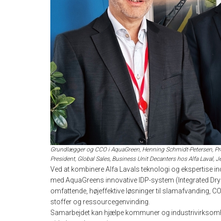
Grundlægger og CCO i AquaGreen, Henning Schmidt-Petersen, Pres
President, Global Sales, Business Unit Decanters hos Alfa Laval, 
Ved at kombinere Alfa Lavals teknologi og ekspertise in
med AquaGreens innovative IDP-system (Integrated Dryin
omfattende, højeffektive løsninger til slamafvanding, CO
stoffer og ressourcegenvinding.
Samarbejdet kan hjælpe kommuner og industrivirksomhed