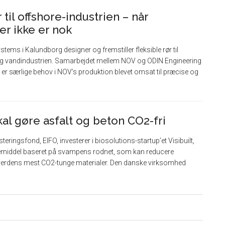
til offshore-industrien – når
er ikke er nok
ms i Kalundborg designer og fremstiller fleksible rør til
- og vandindustrien. Samarbejdet mellem NOV og ODIN Engineering
de er særlige behov i NOV’s produktion blevet omsat til præcise og
al gøre asfalt og beton CO2-fri
ringsfond, EIFO, investerer i biosolutions-startup’et Visibuilt,
ndemiddel baseret på svampens rodnet, som kan reducere
f verdens mest CO2-tunge materialer. Den danske virksomhed