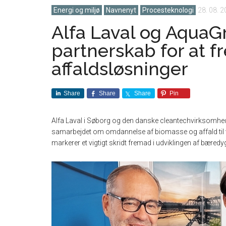
Energi og miljø
Navnenyt
Procesteknologi
28. 08. 
Alfa Laval og AquaGr
partnerskab for at 
affaldsløsninger
Share
Share
Share
Pin
Alfa Laval i Søborg og den danske cleantechvirksomhed
samarbejdet om omdannelse af biomasse og affald til v
markerer et vigtigt skridt fremad i udviklingen af bæredy