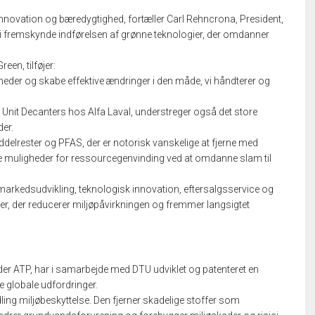
innovation og bæredygtighed, fortæller Carl Rehncrona, President,
 fremskynde indførelsen af grønne teknologier, der omdanner
en, tilføjer:
heder og skabe effektive ændringer i den måde, vi håndterer og
 Unit Decanters hos Alfa Laval, understreger også det store
der.
elrester og PFAS, der er notorisk vanskelige at fjerne med
nye muligheder for ressourcegenvinding ved at omdanne slam til
r markedsudvikling, teknologisk innovation, eftersalgsservice og
ger, der reducerer miljøpåvirkningen og fremmer langsigtet
nder ATP, har i samarbejde med DTU udviklet og patenteret en
tre globale udfordringer.
ing miljøbeskyttelse. Den fjerner skadelige stoffer som