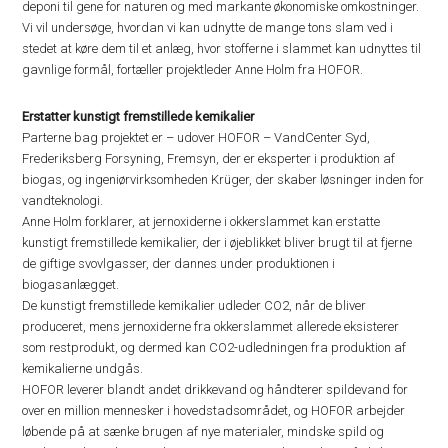
deponi til gene for naturen og med markante økonomiske omkostninger.
Vi vil undersøge, hvordan vi kan udnytte de mange tons slam ved i
stedet at køre dem til et anlæg, hvor stofferne i slammet kan udnyttes til
gavnlige formål, fortæller projektleder Anne Holm fra HOFOR.
Erstatter kunstigt fremstillede kemikalier
Parterne bag projektet er – udover HOFOR – VandCenter Syd,
Frederiksberg Forsyning, Fremsyn, der er eksperter i produktion af
biogas, og ingeniørvirksomheden Krüger, der skaber løsninger inden for
vandteknologi.
Anne Holm forklarer, at jernoxiderne i okkerslammet kan erstatte
kunstigt fremstillede kemikalier, der i øjeblikket bliver brugt til at fjerne
de giftige svovlgasser, der dannes under produktionen i
biogasanlægget.
De kunstigt fremstillede kemikalier udleder CO2, når de bliver
produceret, mens jernoxiderne fra okkerslammet allerede eksisterer
som restprodukt, og dermed kan CO2-udledningen fra produktion af
kemikalierne undgås.
HOFOR leverer blandt andet drikkevand og håndterer spildevand for
over en million mennesker i hovedstadsområdet, og HOFOR arbejder
løbende på at sænke brugen af nye materialer, mindske spild og