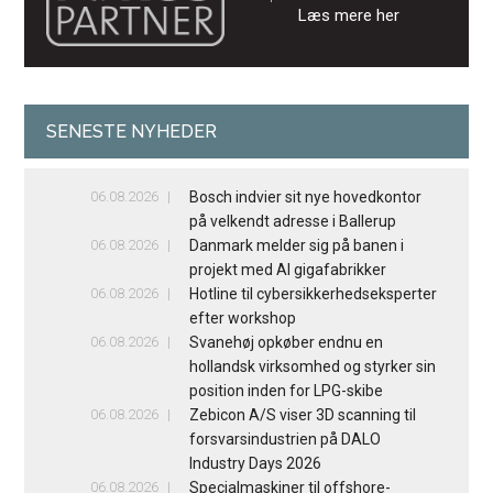
Læs mere her
SENESTE NYHEDER
06.08.2026
Bosch indvier sit nye hovedkontor
på velkendt adresse i Ballerup
06.08.2026
Danmark melder sig på banen i
projekt med AI gigafabrikker
06.08.2026
Hotline til cybersikkerhedseksperter
efter workshop
06.08.2026
Svanehøj opkøber endnu en
hollandsk virksomhed og styrker sin
position inden for LPG-skibe
06.08.2026
Zebicon A/S viser 3D scanning til
forsvarsindustrien på DALO
Industry Days 2026
06.08.2026
Specialmaskiner til offshore-