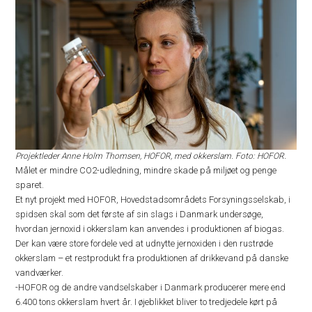
Projektleder Anne Holm Thomsen, HOFOR, med okkerslam. Foto: HOFOR.
Målet er mindre CO2-udledning, mindre skade på miljøet og penge
sparet.
Et nyt projekt med HOFOR, Hovedstadsområdets Forsyningsselskab, i
spidsen skal som det første af sin slags i Danmark undersøge,
hvordan jernoxid i okkerslam kan anvendes i produktionen af biogas.
Der kan være store fordele ved at udnytte jernoxiden i den rustrøde
okkerslam – et restprodukt fra produktionen af drikkevand på danske
vandværker.
-HOFOR og de andre vandselskaber i Danmark producerer mere end
6.400 tons okkerslam hvert år. I øjeblikket bliver to tredjedele kørt på