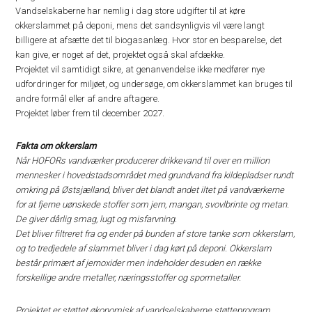
Vandselskaberne har nemlig i dag store udgifter til at køre
okkerslammet på deponi, mens det sandsynligvis vil være langt
billigere at afsætte det til biogasanlæg. Hvor stor en besparelse, det
kan give, er noget af det, projektet også skal afdække.
Projektet vil samtidigt sikre, at genanvendelse ikke medfører nye
udfordringer for miljøet, og undersøge, om okkerslammet kan bruges til
andre formål eller af andre aftagere.
Projektet løber frem til december 2027.
Fakta om okkerslam
Når HOFORs vandværker producerer drikkevand til over en million
mennesker i hovedstadsområdet med grundvand fra kildepladser rundt
omkring på Østsjælland, bliver det blandt andet iltet på vandværkerne
for at fjerne uønskede stoffer som jern, mangan, svovlbrinte og metan.
De giver dårlig smag, lugt og misfarvning.
Det bliver filtreret fra og ender på bunden af store tanke som okkerslam,
og to tredjedele af slammet bliver i dag kørt på deponi. Okkerslam
består primært af jernoxider men indeholder desuden en række
forskellige andre metaller, næringsstoffer og spormetaller.
Projektet er støttet økonomisk af vandselskaberne støtteprogram,