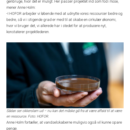
genbruge, hvor det er muligt. Her passer projektet ind som fod i hose,
mener Anne Holm:
-I HOFOR arbejder vi løbende med at udnytte vores ressourcer bedre og
bedre, så vi i stigende grad er med til at skabe en cirkulær økonomi,
hvor vi bruger det, vi allerede har i stedet for at producere nyt,
konstaterer projektlederen.
Sådan ser okkerslam ud – nu kan det måske gå fra at være affald til at være
en ressource. Foto: HOFOR.
Anne Holm fortæller, at vandselskaberne muligvis også vil kunne spare
penge.