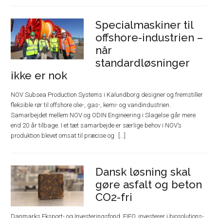
Specialmaskiner til
offshore-industrien –
når
standardløsninger
ikke er nok
NOV Subsea Production Systems i Kalundborg designer og fremstiller
fleksible rør til offshore olie-, gas-, kemi- og vandindustrien.
Samarbejdet mellem NOV og ODIN Engineering i Slagelse går mere
end 20 år tilbage. I et tæt samarbejde er særlige behov i NOV’s
produktion blevet omsat til præcise og
Dansk løsning skal
gøre asfalt og beton
CO2-fri
Danmarks Eksport- og Investeringsfond, EIFO, investerer i biosolutions-