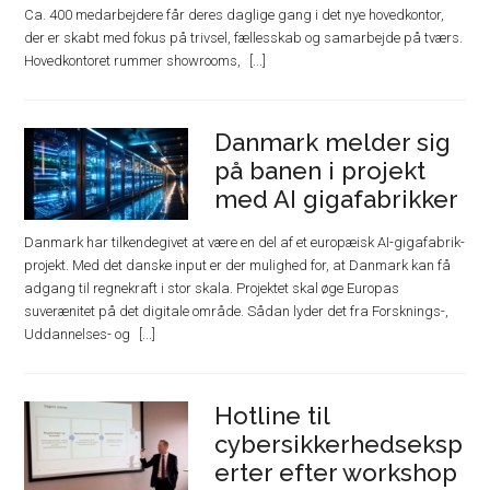
Ca. 400 medarbejdere får deres daglige gang i det nye hovedkontor,
der er skabt med fokus på trivsel, fællesskab og samarbejde på tværs.
Hovedkontoret rummer showrooms,
Danmark melder sig
på banen i projekt
med AI gigafabrikker
Danmark har tilkendegivet at være en del af et europæisk AI-gigafabrik-
projekt. Med det danske input er der mulighed for, at Danmark kan få
adgang til regnekraft i stor skala. Projektet skal øge Europas
suverænitet på det digitale område. Sådan lyder det fra Forsknings-,
Uddannelses- og
Hotline til
cybersikkerhedseksp
erter efter workshop