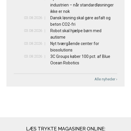
industrien – når standardløsninger
ikke er nok
03.08.2026
Dansk løsning skal gøre asfalt og
beton CO2-fri
03.08.2026
Robot skal hjælpe børn med
autisme
03.08.2026
Nyt tværgående center for
biosolutions
03.08.2026
3C Groups køber 100 pct. af Blue
Ocean Robotics
Alle nyheder ›
LÆS TRYKTE MAGASINER ONLINE: