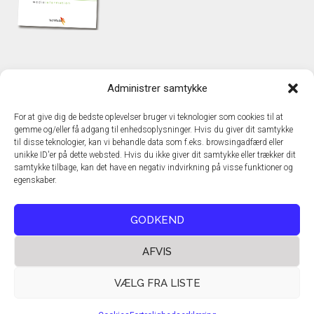
KONTAKT
Administrer samtykke
TechMedia A/S
Naverland 35
For at give dig de bedste oplevelser bruger vi teknologier som cookies til at
DK - 2600 Glostrup
gemme og/eller få adgang til enhedsoplysninger. Hvis du giver dit samtykke
www.techmedia.dk
til disse teknologier, kan vi behandle data som f.eks. browsingadfærd eller
Telefon: +45 43 24 26 28
unikke ID'er på dette websted. Hvis du ikke giver dit samtykke eller trækker dit
samtykke tilbage, kan det have en negativ indvirkning på visse funktioner og
E-mail:
info@techmedia.dk
egenskaber.
Privatlivspolitik
Cookiepolitik
GODKEND
AFVIS
VÆLG FRA LISTE