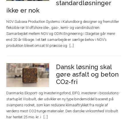
standardløsninger
ikke er nok
NOV Subsea Production Systems i Kalundborg designer og fremstiller
fleksible rør til offshore olie-, gas-, kemi- og vandindustrien.
Samarbejdet mellem NOV og ODIN Engineering i Slagelse går mere
end 20 år tilbage. I et tæt samarbejde er særlige behov i NOV’s
produktion blevet omsat til præcise og
Dansk løsning skal
gøre asfalt og beton
CO2-fri
Danmarks Eksport- og Investeringsfond, EIFO, investerer i biosolutions-
startup’et Visibuilt, der udvikler en ny type bindemiddel baseret på
svampens rodnet, som kan reducere klimaaftrykket fra nogle af
verdens mest CO2-tunge materialer. Den danske virksomhed Visibuilt
har hentet 25 mio. kr. i