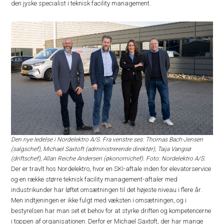
den jyske specialist i teknisk facility management.
Den nye ledelse i Nordelektro A/S. Fra venstre ses: Thomas Bach-Jensen
(salgschef), Michael Saxtoft (administrerende direktør), Taija Vangsø
(driftschef), Allan Reiche Andersen (økonomichef). Foto: Nordelektro A/S.
Der er travlt hos Nordelektro, hvor en SKI-aftale inden for elevatorservice
og en række større teknisk facility management-aftaler med
industrikunder har løftet omsætningen til det højeste niveau i flere år.
Men indtjeningen er ikke fulgt med væksten i omsætningen, og i
bestyrelsen har man set et behov for at styrke driften og kompetencerne
i toppen af organisationen. Derfor er Michael Saxtoft, der har mange