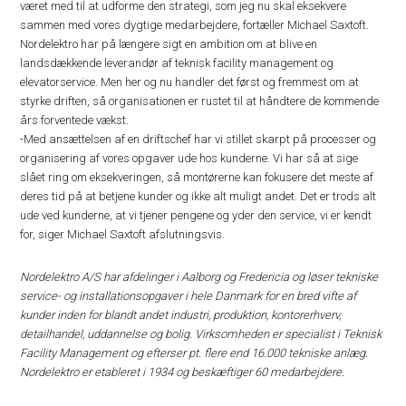
været med til at udforme den strategi, som jeg nu skal eksekvere
sammen med vores dygtige medarbejdere, fortæller Michael Saxtoft.
Nordelektro har på længere sigt en ambition om at blive en
landsdækkende leverandør af teknisk facility management og
elevatorservice. Men her og nu handler det først og fremmest om at
styrke driften, så organisationen er rustet til at håndtere de kommende
års forventede vækst.
-Med ansættelsen af en driftschef har vi stillet skarpt på processer og
organisering af vores opgaver ude hos kunderne. Vi har så at sige
slået ring om eksekveringen, så montørerne kan fokusere det meste af
deres tid på at betjene kunder og ikke alt muligt andet. Det er trods alt
ude ved kunderne, at vi tjener pengene og yder den service, vi er kendt
for, siger Michael Saxtoft afslutningsvis.
Nordelektro A/S har afdelinger i Aalborg og Fredericia og løser tekniske
service- og installationsopgaver i hele Danmark for en bred vifte af
kunder inden for blandt andet industri, produktion, kontorerhverv,
detailhandel, uddannelse og bolig. Virksomheden er specialist i Teknisk
Facility Management og efterser pt. flere end 16.000 tekniske anlæg.
Nordelektro er etableret i 1934 og beskæftiger 60 medarbejdere.