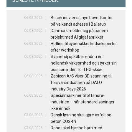
SENESTE NYHEDER
06.08.2026
Bosch indvier sit nye hovedkontor
på velkendt adresse i Ballerup
06.08.2026
Danmark melder sig på banen i
projekt med AI gigafabrikker
06.08.2026
Hotline til cybersikkerhedseksperter
efter workshop
06.08.2026
Svanehøj opkøber endnu en
hollandsk virksomhed og styrker sin
position inden for LPG-skibe
06.08.2026
Zebicon A/S viser 3D scanning til
forsvarsindustrien på DALO
Industry Days 2026
06.08.2026
Specialmaskiner til offshore-
industrien – når standardløsninger
ikke er nok
03.08.2026
Dansk løsning skal gøre asfalt og
beton CO2-fri
03.08.2026
Robot skal hjælpe børn med