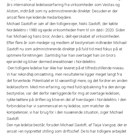
års international ledelseserfaring fra virksomheder som Vestas og
Alstom, indtrådt som ny administrerende direktør. Desuden er der
ansat flere nye ledende medarbejdere.
Michael Saxtoft er søn af den tidligere ejer, Niels Saxtoft, der købte
Nordelektro i 1983 og ejede virksomheden frem til sin død i 2020. Siden
har Michael og hans bror, Anders, delt ejerskabet af virksomheden.
Efter flere år som medejer og medlem af bestyrelsen indtræder Michael
Saxtoft nu som administrerende direktør på fuld tid med fokus på at
optimere forretningen. Samtidig har han overtaget han sin brors
ejerandel og bliver dermed eneaktionær i Nordelektro.
-Den tidligere ledelse har ikke har leveret på et tilfredsstillende niveau.
Vi har rekordhøj omsætning, men resultaterne ligger meget langt fra
det forventede. Potentialet er til væsentligt mere, og det fordrer en anden
ledelsesform. Med min erfaring, og med fuld opbakning fra den øvrige
bestyrelse, var det derfor nærliggende for mig at overtage ledelsen,
rykke tættere på driften og blive en del af hverdagen i Nordelektro. I den
forbindelse har vi sammensat en ny ledelse, som matcher de
kompetencer, vi har brug for i den nuværende situation, siger Michael
Saxtoft.
Den nye ledelse består, foruden Michael Saxtoft, af Taija Vangsø, der er
ansat i en nyoprettet stilling som driftschef. De to har tidligere arbejdet