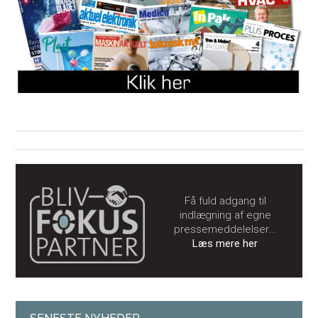
Få fuld adgang til
indlægning af egne
pressemeddelelser...
Læs mere her