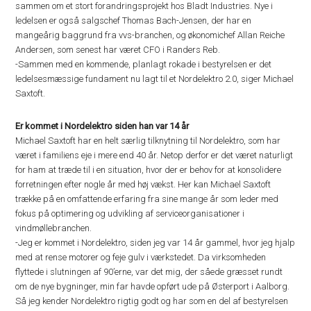
sammen om et stort forandringsprojekt hos Bladt Industries. Nye i
ledelsen er også salgschef Thomas Bach-Jensen, der har en
mangeårig baggrund fra vvs-branchen, og økonomichef Allan Reiche
Andersen, som senest har været CFO i Randers Reb.
-Sammen med en kommende, planlagt rokade i bestyrelsen er det
ledelsesmæssige fundament nu lagt til et Nordelektro 2.0, siger Michael
Saxtoft.
Er kommet i Nordelektro siden han var 14 år
Michael Saxtoft har en helt særlig tilknytning til Nordelektro, som har
været i familiens eje i mere end 40 år. Netop derfor er det været naturligt
for ham at træde til i en situation, hvor der er behov for at konsolidere
forretningen efter nogle år med høj vækst. Her kan Michael Saxtoft
trække på en omfattende erfaring fra sine mange år som leder med
fokus på optimering og udvikling af serviceorganisationer i
vindmøllebranchen.
-Jeg er kommet i Nordelektro, siden jeg var 14 år gammel, hvor jeg hjalp
med at rense motorer og feje gulv i værkstedet. Da virksomheden
flyttede i slutningen af 90’erne, var det mig, der såede græsset rundt
om de nye bygninger, min far havde opført ude på Østerport i Aalborg.
Så jeg kender Nordelektro rigtig godt og har som en del af bestyrelsen