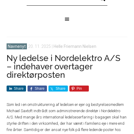
Navnenyt
20. 11. 2025
|
Helle Friemann Nielsen
Ny ledelse i Nordelektro A/S
– indehaver overtager
direktørposten
Share
Share
Share
Pin
Som led i en omstrukturering af ledelsen er ejer og bestyrelsesmedlem
Michael Saxtoft indtrådt som administrerende direktør i Nordelektro
A/S. Med mange års international ledelseserfaring i bagagen skal han
styrke driften i den virksomhed, der har været i familiens eje i mere end
fire årtier. Samtidig er der ansat nye folk på flere ledende poster hos