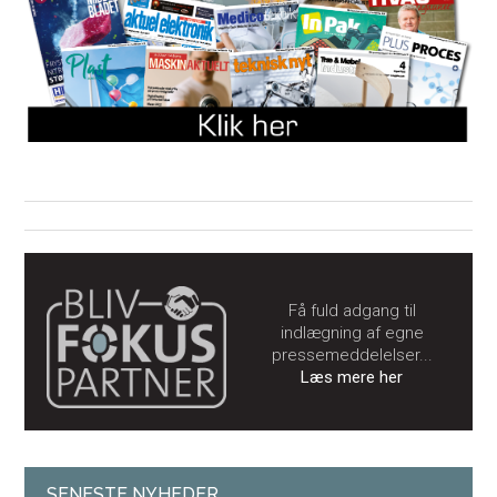
Få fuld adgang til
indlægning af egne
pressemeddelelser...
Læs mere her
SENESTE NYHEDER