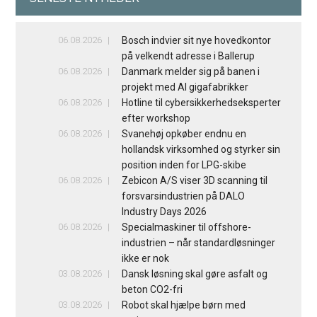
06.08.2026
Bosch indvier sit nye hovedkontor
på velkendt adresse i Ballerup
06.08.2026
Danmark melder sig på banen i
projekt med AI gigafabrikker
06.08.2026
Hotline til cybersikkerhedseksperter
efter workshop
06.08.2026
Svanehøj opkøber endnu en
hollandsk virksomhed og styrker sin
position inden for LPG-skibe
06.08.2026
Zebicon A/S viser 3D scanning til
forsvarsindustrien på DALO
Industry Days 2026
06.08.2026
Specialmaskiner til offshore-
industrien – når standardløsninger
ikke er nok
03.08.2026
Dansk løsning skal gøre asfalt og
beton CO2-fri
03.08.2026
Robot skal hjælpe børn med