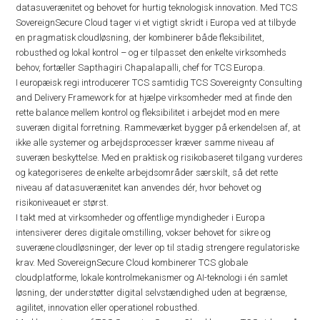
datasuverænitet og behovet for hurtig teknologisk innovation. Med TCS
SovereignSecure Cloud tager vi et vigtigt skridt i Europa ved at tilbyde
en pragmatisk cloudløsning, der kombinerer både fleksibilitet,
robusthed og lokal kontrol – og er tilpasset den enkelte virksomheds
behov, fortæller Sapthagiri Chapalapalli, chef for TCS Europa.
I europæisk regi introducerer TCS samtidig TCS Sovereignty Consulting
and Delivery Framework for at hjælpe virksomheder med at finde den
rette balance mellem kontrol og fleksibilitet i arbejdet mod en mere
suveræn digital forretning. Rammeværket bygger på erkendelsen af, at
ikke alle systemer og arbejdsprocesser kræver samme niveau af
suveræn beskyttelse. Med en praktisk og risikobaseret tilgang vurderes
og kategoriseres de enkelte arbejdsområder særskilt, så det rette
niveau af datasuverænitet kan anvendes dér, hvor behovet og
risikoniveauet er størst.
I takt med at virksomheder og offentlige myndigheder i Europa
intensiverer deres digitale omstilling, vokser behovet for sikre og
suveræne cloudløsninger, der lever op til stadig strengere regulatoriske
krav. Med SovereignSecure Cloud kombinerer TCS globale
cloudplatforme, lokale kontrolmekanismer og AI-teknologi i én samlet
løsning, der understøtter digital selvstændighed uden at begrænse,
agilitet, innovation eller operationel robusthed.