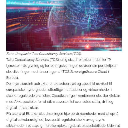
Foto: Unsplash/ Tata Consultancy Services (TCS).
Tata Consultancy Services (TCS), en global frontløber inden for IT-
tjenester, rådgivning og forretningsløsninger, udvider sin portefølje af
cloudløsninger med lanceringen af TCS SovereignSecure Cloud i
Europa.
Den nye cloudinfrastruktur er skræddersyet og specifikt udviklet til
europæiske myndigheder, offentlige institutioner og virksomheder i
stærkt regulerede brancher. Cloudløsningen kombinerer cloudarkitektur
med AI-kapaciteter for at sikre suverænitet over både data, drift og
digital infrastruktur.
På tværs af EU skal cloudløsningen hjælpe virksomheder med at opnå
digital selvstændighed, leve op til regulatoriske krav og styrke
sikkerheden i et stadig mere komplekst globalt trusselsbillede. Uden at