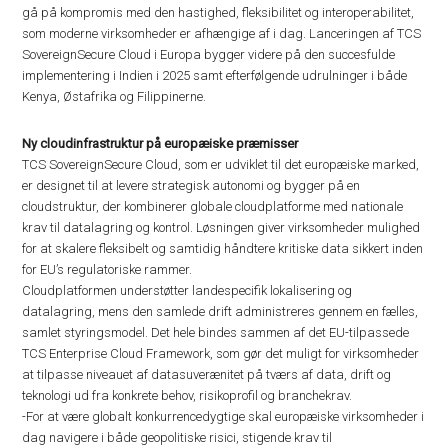
gå på kompromis med den hastighed, fleksibilitet og interoperabilitet,
som moderne virksomheder er afhængige af i dag. Lanceringen af TCS
SovereignSecure Cloud i Europa bygger videre på den succesfulde
implementering i Indien i 2025 samt efterfølgende udrulninger i både
Kenya, Østafrika og Filippinerne.
Ny cloudinfrastruktur på europæiske præmisser
TCS SovereignSecure Cloud, som er udviklet til det europæiske marked,
er designet til at levere strategisk autonomi og bygger på en
cloudstruktur, der kombinerer globale cloudplatforme med nationale
krav til datalagring og kontrol. Løsningen giver virksomheder mulighed
for at skalere fleksibelt og samtidig håndtere kritiske data sikkert inden
for EU’s regulatoriske rammer.
Cloudplatformen understøtter landespecifik lokalisering og
datalagring, mens den samlede drift administreres gennem en fælles,
samlet styringsmodel. Det hele bindes sammen af det EU-tilpassede
TCS Enterprise Cloud Framework, som gør det muligt for virksomheder
at tilpasse niveauet af datasuverænitet på tværs af data, drift og
teknologi ud fra konkrete behov, risikoprofil og branchekrav.
-For at være globalt konkurrencedygtige skal europæiske virksomheder i
dag navigere i både geopolitiske risici, stigende krav til