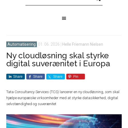
Automatisering
01. 06. 2026
|
Helle Friemann Nielsen
Ny cloudløsning skal styrke
digital suverænitet i Europa
Share
Share
Share
Pin
Tata Consultancy Services (TCS) lancerer en ny cloudløsning, som skal
hjælpe europæiske virksomheder med at styrke datasikkerhed, digital
selvstændighed og suverænitet