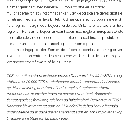
Med lanceringen af TCS SovereignSecure Cloud bygger TCS videre på
sin mangeårige tilstedeværelse i Europa og styrker samtidig
mulighederne for, at virksomheder kan udvikle og skalere deres digitale
forretning med større fleksibilitet. TCS har opereret i Europa i mere end
45 år og har i dag medarbejdere fordelt på 58 kontorer på tværs af hele
regionen. Her samarbejder virksomheden med nogle af Europas største
internationale virksomheder inden for blandt andet finans, produktion,
telekommunikation, detailhandel og logistik om digitale
moderniseringsprojekter. Som en del af den europæiske satsning driver
TCS desuden et omfattende leverancenetværk med 10 datacentre og 21
leveringscentre på tværs af hele Europa.
TCS har haft en stærk tilstedeværelse i Danmark i de sidste 30 år. I dag
støtter over 20.000 TCS-medarbejdere førende virksomheder i Norden
og driver vækst og transformation for nogle af regionens største
multinationale selskaber inden for sektorer som bank, finansielle
tjenesteydelser, forsikring, telekom og højteknologi. Derudover er TCS i
Danmark blevet rangeret som nr. 1 i kundetilfredshed i en uafhængig
undersøgelse og er også blevet anerkendt som en Top Employer af Top
Employers Institute for 12. gang i træk.