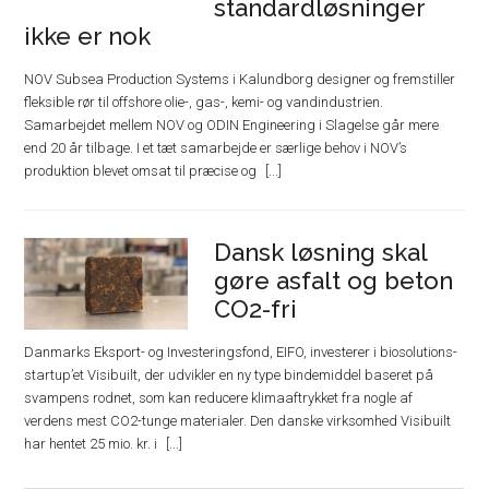
standardløsninger
ikke er nok
NOV Subsea Production Systems i Kalundborg designer og fremstiller
fleksible rør til offshore olie-, gas-, kemi- og vandindustrien.
Samarbejdet mellem NOV og ODIN Engineering i Slagelse går mere
end 20 år tilbage. I et tæt samarbejde er særlige behov i NOV’s
produktion blevet omsat til præcise og
Dansk løsning skal
gøre asfalt og beton
CO2-fri
Danmarks Eksport- og Investeringsfond, EIFO, investerer i biosolutions-
startup’et Visibuilt, der udvikler en ny type bindemiddel baseret på
svampens rodnet, som kan reducere klimaaftrykket fra nogle af
verdens mest CO2-tunge materialer. Den danske virksomhed Visibuilt
har hentet 25 mio. kr. i