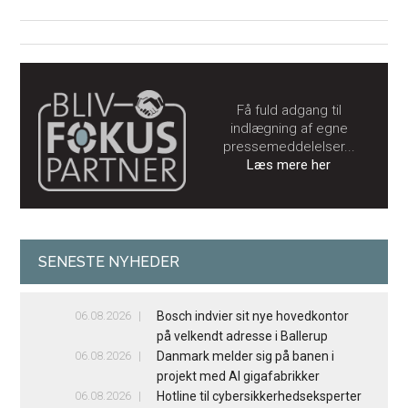
Få fuld adgang til
indlægning af egne
pressemeddelelser...
Læs mere her
SENESTE NYHEDER
06.08.2026
Bosch indvier sit nye hovedkontor
på velkendt adresse i Ballerup
06.08.2026
Danmark melder sig på banen i
projekt med AI gigafabrikker
06.08.2026
Hotline til cybersikkerhedseksperter