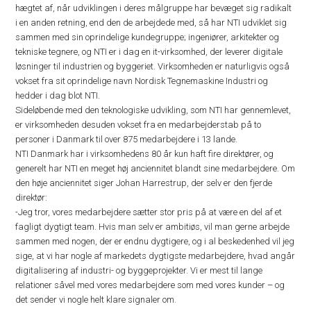
hægtet af, når udviklingen i deres målgruppe har bevæget sig radikalt
i en anden retning, end den de arbejdede med, så har NTI udviklet sig
sammen med sin oprindelige kundegruppe; ingeniører, arkitekter og
tekniske tegnere, og NTI er i dag en it-virksomhed, der leverer digitale
løsninger til industrien og byggeriet. Virksomheden er naturligvis også
vokset fra sit oprindelige navn Nordisk Tegnemaskine Industri og
hedder i dag blot NTI.
Sideløbende med den teknologiske udvikling, som NTI har gennemlevet,
er virksomheden desuden vokset fra en medarbejderstab på to
personer i Danmark til over 875 medarbejdere i 13 lande.
NTI Danmark har i virksomhedens 80 år kun haft fire direktører, og
generelt har NTI en meget høj anciennitet blandt sine medarbejdere. Om
den høje anciennitet siger Johan Harrestrup, der selv er den fjerde
direktør:
-Jeg tror, vores medarbejdere sætter stor pris på at være en del af et
fagligt dygtigt team. Hvis man selv er ambitiøs, vil man gerne arbejde
sammen med nogen, der er endnu dygtigere, og i al beskedenhed vil jeg
sige, at vi har nogle af markedets dygtigste medarbejdere, hvad angår
digitalisering af industri- og byggeprojekter. Vi er mest til lange
relationer såvel med vores medarbejdere som med vores kunder – og
det sender vi nogle helt klare signaler om.