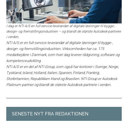
I dag er NTI A/S en full-service-leverandør af digitale løsninger til bygge-,
design- og fremstillingsindustrien – og blandt de største Autodesk-partnere
i verden.
NTI A/S er en full-service-leverandør af digitale løsninger til bygge-,
design- og fremstillingsindustrien. Virksomheden har ca. 175
medarbejdere i Danmark, som hver dag leverer rådgivning, software og
kompetenceudvikling.
NTI A/S er en del af NTI Group, som også har kontorer i Sverige, Norge,
Tyskland, Island, Holland, Italien, Spanien, Finland, Frankrig,
Storbritannien, Republikken Irland og Brasilien. NTI Group er Autodesk
Platinum-partner og blandt de største Autodesk-partnere i verden.
SENESTE NYT FRA REDAKTIONEN