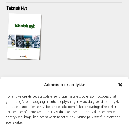
Teknisk Nyt
KONTAKT
Administrer samtykke
TechMedia A/S
Naverland 35
For at give dig de bedste oplevelser bruger vi teknologier som cookies til at
DK - 2600 Glostrup
gemme og/eller få adgang til enhedsoplysninger. Hvis du giver dit samtykke
www.techmedia.dk
til disse teknologier, kan vi behandle data som f.eks. browsingadfærd eller
Telefon: +45 43 24 26 28
unikke ID'er på dette websted. Hvis du ikke giver dit samtykke eller trækker dit
samtykke tilbage, kan det have en negativ indvirkning på visse funktioner og
E-mail:
info@techmedia.dk
egenskaber.
Privatlivspolitik