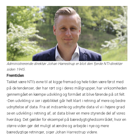
Administrerende direktør Johan Harrestrup er blot den fjerde NTI-direktør
siden 1945.
Fremtiden
Takket være NTI’s evne til at kigge fremad og hele tiden være først med
på de tendenser, der har rørt sig i deres målgrupper, har virksomheden
gennemgået en kæmpe udvikling og formået at blive førende på sit felt.
-Den udvikling vi ser i øjeblikket går helt klart i retning af mere og bedre
udnyttelse af data. Fra at indsamle og udnytte data vil vi i højere grad
se en udvikling i retning af, at data bliver en mere styrende del af vores
hverdag. Det gælder for eksempel på bæredygtighedsområdet, hvor en
større viden gør det muligt at ændre og arbejde i nye og mere
bæredygtige retninger, siger Johan Harrestrup videre.