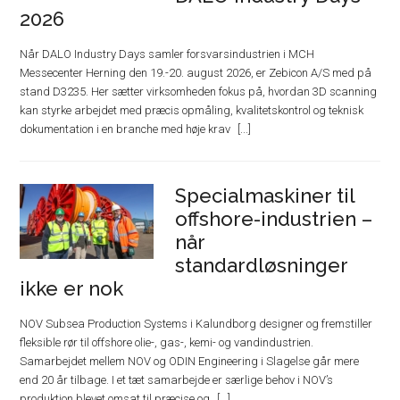
2026
Når DALO Industry Days samler forsvarsindustrien i MCH
Messecenter Herning den 19.-20. august 2026, er Zebicon A/S med på
stand D3235. Her sætter virksomheden fokus på, hvordan 3D scanning
kan styrke arbejdet med præcis opmåling, kvalitetskontrol og teknisk
dokumentation i en branche med høje krav
Specialmaskiner til
offshore-industrien –
når
standardløsninger
ikke er nok
NOV Subsea Production Systems i Kalundborg designer og fremstiller
fleksible rør til offshore olie-, gas-, kemi- og vandindustrien.
Samarbejdet mellem NOV og ODIN Engineering i Slagelse går mere
end 20 år tilbage. I et tæt samarbejde er særlige behov i NOV’s
produktion blevet omsat til præcise og