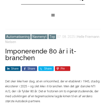
Automatisering
Navnenyt
Top
07. 08. 2025
|
Helle Friemann
Nielsen
Imponerende 80 år i it-
branchen
Share
Share
Share
Pin
Det sker ikke hver dag, at en virksomhed, der er etableret i 1945, stadig
eksisterer i 2025 – og slet ikke i it-branchen. Men det gør danske NTI
A/S, der i år fylder 80 år. Det er historien om to ingeniørstuderende, der
med udviklingen af en tegnemaskine lagde kimen til en af verdens
største Autodesk-partnere.