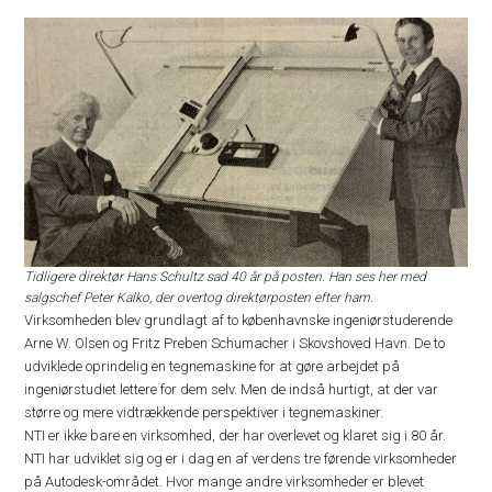
Tidligere direktør Hans Schultz sad 40 år på posten. Han ses her med
salgschef Peter Kalko, der overtog direktørposten efter ham.
Virksomheden blev grundlagt af to københavnske ingeniørstuderende
Arne W. Olsen og Fritz Preben Schumacher i Skovshoved Havn. De to
udviklede oprindelig en tegnemaskine for at gøre arbejdet på
ingeniørstudiet lettere for dem selv. Men de indså hurtigt, at der var
større og mere vidtrækkende perspektiver i tegnemaskiner.
NTI er ikke bare en virksomhed, der har overlevet og klaret sig i 80 år.
NTI har udviklet sig og er i dag en af verdens tre førende virksomheder
på Autodesk-området. Hvor mange andre virksomheder er blevet