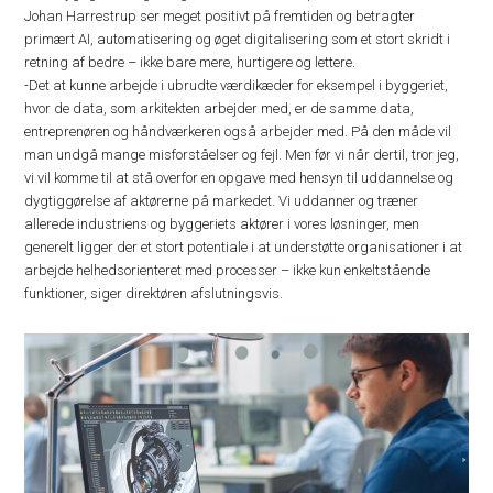
Johan Harrestrup ser meget positivt på fremtiden og betragter
primært AI, automatisering og øget digitalisering som et stort skridt i
retning af bedre – ikke bare mere, hurtigere og lettere.
-Det at kunne arbejde i ubrudte værdikæder for eksempel i byggeriet,
hvor de data, som arkitekten arbejder med, er de samme data,
entreprenøren og håndværkeren også arbejder med. På den måde vil
man undgå mange misforståelser og fejl. Men før vi når dertil, tror jeg,
vi vil komme til at stå overfor en opgave med hensyn til uddannelse og
dygtiggørelse af aktørerne på markedet. Vi uddanner og træner
allerede industriens og byggeriets aktører i vores løsninger, men
generelt ligger der et stort potentiale i at understøtte organisationer i at
arbejde helhedsorienteret med processer – ikke kun enkeltstående
funktioner, siger direktøren afslutningsvis.