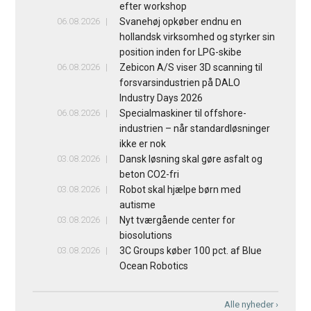
efter workshop
06.08.2026
Svanehøj opkøber endnu en
hollandsk virksomhed og styrker sin
position inden for LPG-skibe
06.08.2026
Zebicon A/S viser 3D scanning til
forsvarsindustrien på DALO
Industry Days 2026
06.08.2026
Specialmaskiner til offshore-
industrien – når standardløsninger
ikke er nok
03.08.2026
Dansk løsning skal gøre asfalt og
beton CO2-fri
03.08.2026
Robot skal hjælpe børn med
autisme
03.08.2026
Nyt tværgående center for
biosolutions
03.08.2026
3C Groups køber 100 pct. af Blue
Ocean Robotics
Alle nyheder ›