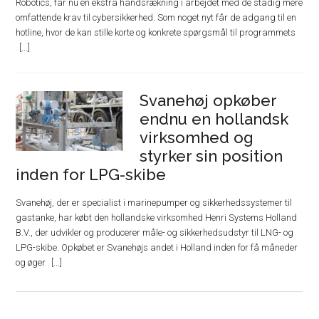
Robotics, får nu en ekstra håndsrækning i arbejdet med de stadig mere
omfattende krav til cybersikkerhed. Som noget nyt får de adgang til en
hotline, hvor de kan stille korte og konkrete spørgsmål til programmets
Svanehøj opkøber
endnu en hollandsk
virksomhed og
styrker sin position
inden for LPG-skibe
Svanehøj, der er specialist i marinepumper og sikkerhedssystemer til
gastanke, har købt den hollandske virksomhed Henri Systems Holland
B.V., der udvikler og producerer måle- og sikkerhedsudstyr til LNG- og
LPG-skibe. Opkøbet er Svanehøjs andet i Holland inden for få måneder
og øger