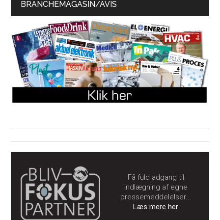
BRANCHEMAGASIN/AVIS
Få fuld adgang til
indlægning af egne
pressemeddelelser...
Læs mere her