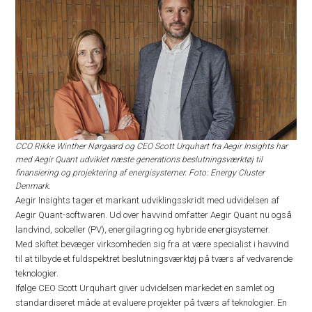
CCO Rikke Winther Nørgaard og CEO Scott Urquhart fra Aegir Insights har
med Aegir Quant udviklet næste generations beslutningsværktøj til
finansiering og projektering af energisystemer. Foto: Energy Cluster
Denmark.
Aegir Insights tager et markant udviklingsskridt med udvidelsen af
Aegir Quant-softwaren. Ud over havvind omfatter Aegir Quant nu også
landvind, solceller (PV), energilagring og hybride energisystemer.
Med skiftet bevæger virksomheden sig fra at være specialist i havvind
til at tilbyde et fuldspektret beslutningsværktøj på tværs af vedvarende
teknologier.
Ifølge CEO Scott Urquhart giver udvidelsen markedet en samlet og
standardiseret måde at evaluere projekter på tværs af teknologier. En