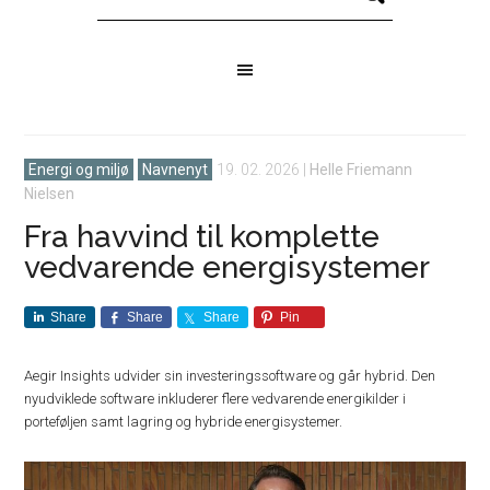
Energi og miljø
Navnenyt
19. 02. 2026
|
Helle Friemann
Nielsen
Fra havvind til komplette
vedvarende energisystemer
Share
Share
Share
Pin
Aegir Insights udvider sin investeringssoftware og går hybrid. Den
nyudviklede software inkluderer flere vedvarende energikilder i
porteføljen samt lagring og hybride energisystemer.