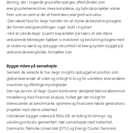
løsning, der i stigende grad efterspørges, efterhånden som
energisystemerne bliver mere komplekse, og hybride projekter vokser
frem som en central del af fremtidens energiinfrastruktur.
-Den næste fase for Aegir handler om at styrke de beslutningstagere,
der former energiomstillingen, siger Scott Urquhart:
-Ved at udvide Aegir Quant’s kapaciteter på tværs af alle større
vedvarende teknologier hjælper vi investorer og beslutningstagere med
at skabe ny værdi og opbygge robusthed i et energisystem bygget på
vedvarende energikilder, fortsætter han.
Bygger videre på samarbejde
Gennem de seneste år har Aegir Insights opbygget en position som
global leverandør af viden og indsigt til brug for udviklere, leverandører,
investorer og offentlige myndigheder.
Den nye version af Aegir Quant kombinerer detaljeret teknisk-økonomisk
modellering med finansiel analyse, hvilket gør det muligt for
interessenter at benchmarke, optimere og finansiere næste generations
projekter med større sikkerhed.
Udvidelsen bygger videre på REALISE; en toårig forsknings- og
udviklingsindsats gennemført i tæt samarbejde med Vattenfall,
Danmarks Tekniske Universitet (DTU) og Energy Cluster Denmark,