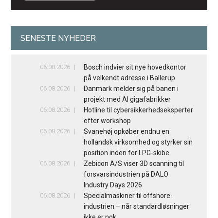
SENESTE NYHEDER
06.08.2026
Bosch indvier sit nye hovedkontor
på velkendt adresse i Ballerup
06.08.2026
Danmark melder sig på banen i
projekt med AI gigafabrikker
06.08.2026
Hotline til cybersikkerhedseksperter
efter workshop
06.08.2026
Svanehøj opkøber endnu en
hollandsk virksomhed og styrker sin
position inden for LPG-skibe
06.08.2026
Zebicon A/S viser 3D scanning til
forsvarsindustrien på DALO
Industry Days 2026
06.08.2026
Specialmaskiner til offshore-
industrien – når standardløsninger
ikke er nok