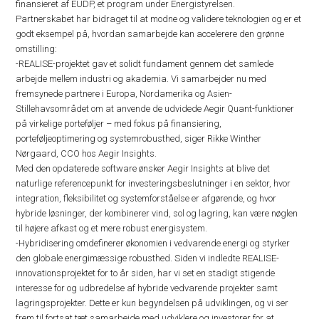
finansieret af EUDP, et program under Energistyrelsen.
Partnerskabet har bidraget til at modne og validere teknologien og er et
godt eksempel på, hvordan samarbejde kan accelerere den grønne
omstilling:
-REALISE-projektet gav et solidt fundament gennem det samlede
arbejde mellem industri og akademia. Vi samarbejder nu med
fremsynede partnere i Europa, Nordamerika og Asien-
Stillehavsområdet om at anvende de udvidede Aegir Quant-funktioner
på virkelige porteføljer – med fokus på finansiering,
porteføljeoptimering og systemrobusthed, siger Rikke Winther
Nørgaard, CCO hos Aegir Insights.
Med den opdaterede software ønsker Aegir Insights at blive det
naturlige referencepunkt for investeringsbeslutninger i en sektor, hvor
integration, fleksibilitet og systemforståelse er afgørende, og hvor
hybride løsninger, der kombinerer vind, sol og lagring, kan være nøglen
til højere afkast og et mere robust energisystem.
-Hybridisering omdefinerer økonomien i vedvarende energi og styrker
den globale energimæssige robusthed. Siden vi indledte REALISE-
innovationsprojektet for to år siden, har vi set en stadigt stigende
interesse for og udbredelse af hybride vedvarende projekter samt
lagringsprojekter. Dette er kun begyndelsen på udviklingen, og vi ser
frem til fortsat tæt samarbejde med udviklere og investorer for at