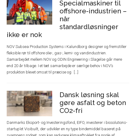
Specialmaskiner til
offshore-industrien –
når
standardløsninger
ikke er nok
NOV Subsea Production Systems i Kalundborg designer og fremstiller
fleksible rør til offshore olie-, gas-, kemi- og vandindustrien.
Samarbejdet mellem NOV og ODIN Engineering i Slagelse går mere
end 20 år tilbage. I et tæt samarbejde er særlige behov i NOV’s
produktion blevet omsat til præcise og
Dansk løsning skal
gøre asfalt og beton
CO2-fri
Danmarks Eksport- og Investeringsfond, EIFO, investerer i biosolutions-
startup’et Visibuilt, der udvikler en ny type bindemiddel baseret på
svampens rodnet, som kan reducere klimaaftrykket fra nogle af