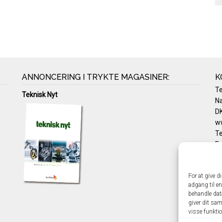
ANNONCERING I TRYKTE MAGASINER:
K
T
Teknisk Nyt
Na
DK
w
Te
E-
Pr
Co
For at give d
adgang til en
behandle dat
giver dit sam
visse funkti