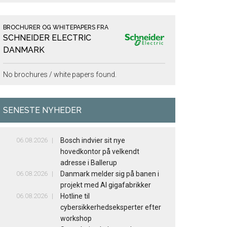
BROCHURER OG WHITEPAPERS FRA
SCHNEIDER ELECTRIC
DANMARK
No brochures / white papers found.
SENESTE NYHEDER
06.08.2026
Bosch indvier sit nye
hovedkontor på velkendt
adresse i Ballerup
06.08.2026
Danmark melder sig på banen i
projekt med AI gigafabrikker
06.08.2026
Hotline til
cybersikkerhedseksperter efter
workshop