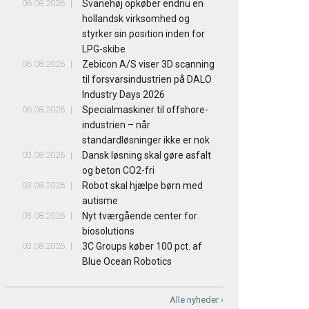
06.08.2026
Svanehøj opkøber endnu en
hollandsk virksomhed og
styrker sin position inden for
LPG-skibe
06.08.2026
Zebicon A/S viser 3D scanning
til forsvarsindustrien på DALO
Industry Days 2026
06.08.2026
Specialmaskiner til offshore-
industrien – når
standardløsninger ikke er nok
03.08.2026
Dansk løsning skal gøre asfalt
og beton CO2-fri
03.08.2026
Robot skal hjælpe børn med
autisme
03.08.2026
Nyt tværgående center for
biosolutions
03.08.2026
3C Groups køber 100 pct. af
Blue Ocean Robotics
Alle nyheder ›