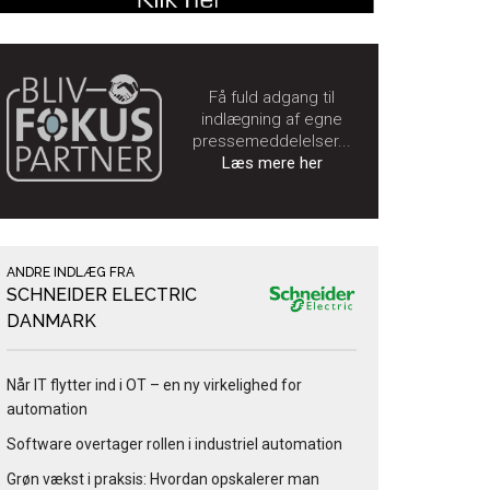
Få fuld adgang til
indlægning af egne
pressemeddelelser...
Læs mere her
ANDRE INDLÆG FRA
SCHNEIDER ELECTRIC
DANMARK
Når IT flytter ind i OT – en ny virkelighed for
automation
Software overtager rollen i industriel automation
Grøn vækst i praksis: Hvordan opskalerer man