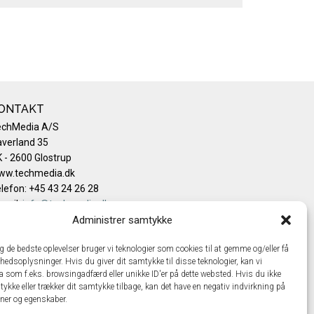
ONTAKT
echMedia A/S
verland 35
 - 2600 Glostrup
ww.techmedia.dk
lefon: +45 43 24 26 28
mail:
info@techmedia.dk
ivatlivspolitik
Administrer samtykke
okiepolitik
ig de bedste oplevelser bruger vi teknologier som cookies til at gemme og/eller få
hedsoplysninger. Hvis du giver dit samtykke til disse teknologier, kan vi
a som f.eks. browsingadfærd eller unikke ID'er på dette websted. Hvis du ikke
tykke eller trækker dit samtykke tilbage, kan det have en negativ indvirkning på
oner og egenskaber.