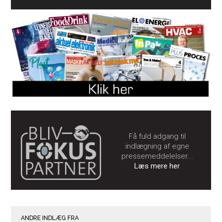
Få fuld adgang til
indlægning af egne
pressemeddelelser...
Læs mere her
ANDRE INDLÆG FRA