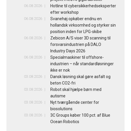
06.08.2026
Hotline til cybersikkerhedseksperter
efter workshop
06.08.2026
Svanehøj opkøber endnu en
hollandsk virksomhed og styrker sin
position inden for LPG-skibe
06.08.2026
Zebicon A/S viser 3D scanning til
forsvarsindustrien på DALO
Industry Days 2026
06.08.2026
Specialmaskiner til offshore-
industrien – når standardløsninger
ikke er nok
03.08.2026
Dansk løsning skal gøre asfalt og
beton CO2-fri
03.08.2026
Robot skal hjælpe børn med
autisme
03.08.2026
Nyt tværgående center for
biosolutions
03.08.2026
3C Groups køber 100 pct. af Blue
Ocean Robotics