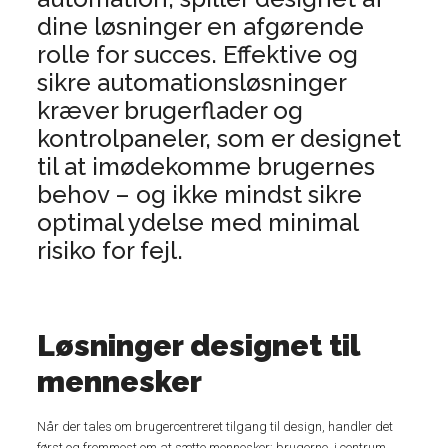
dine løsninger en afgørende
rolle for succes. Effektive og
sikre automationsløsninger
kræver brugerflader og
kontrolpaneler, som er designet
til at imødekomme brugernes
behov – og ikke mindst sikre
optimal ydelse med minimal
risiko for fejl.
Løsninger designet til
mennesker
Når der tales om brugercentreret tilgang til design, handler det
først og fremmest om at sætte mennesker; brugerne, i centrum.