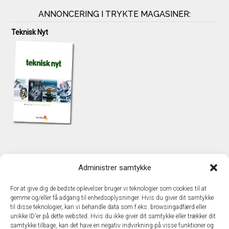
ANNONCERING I TRYKTE MAGASINER:
Teknisk Nyt
KONTAKT
Administrer samtykke
TechMedia A/S
Naverland 35
For at give dig de bedste oplevelser bruger vi teknologier som cookies til at
DK - 2600 Glostrup
gemme og/eller få adgang til enhedsoplysninger. Hvis du giver dit samtykke
www.techmedia.dk
til disse teknologier, kan vi behandle data som f.eks. browsingadfærd eller
Telefon: +45 43 24 26 28
unikke ID'er på dette websted. Hvis du ikke giver dit samtykke eller trækker dit
samtykke tilbage, kan det have en negativ indvirkning på visse funktioner og
E-mail:
info@techmedia.dk