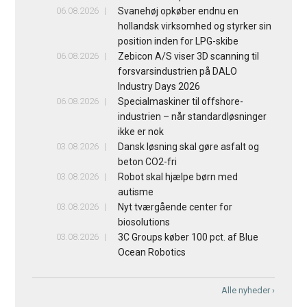
06.08.2026
Svanehøj opkøber endnu en
hollandsk virksomhed og styrker sin
position inden for LPG-skibe
06.08.2026
Zebicon A/S viser 3D scanning til
forsvarsindustrien på DALO
Industry Days 2026
06.08.2026
Specialmaskiner til offshore-
industrien – når standardløsninger
ikke er nok
03.08.2026
Dansk løsning skal gøre asfalt og
beton CO2-fri
03.08.2026
Robot skal hjælpe børn med
autisme
03.08.2026
Nyt tværgående center for
biosolutions
03.08.2026
3C Groups køber 100 pct. af Blue
Ocean Robotics
Alle nyheder ›