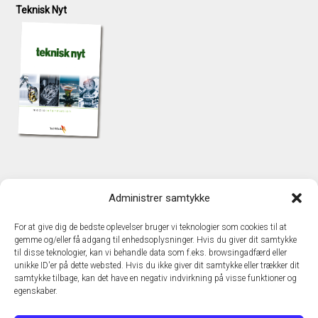
Teknisk Nyt
KONTAKT
Administrer samtykke
TechMedia A/S
Naverland 35
For at give dig de bedste oplevelser bruger vi teknologier som cookies til at
DK - 2600 Glostrup
gemme og/eller få adgang til enhedsoplysninger. Hvis du giver dit samtykke
www.techmedia.dk
til disse teknologier, kan vi behandle data som f.eks. browsingadfærd eller
Telefon: +45 43 24 26 28
unikke ID'er på dette websted. Hvis du ikke giver dit samtykke eller trækker dit
samtykke tilbage, kan det have en negativ indvirkning på visse funktioner og
E-mail:
info@techmedia.dk
egenskaber.
Privatlivspolitik
Cookiepolitik