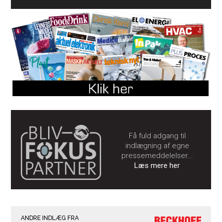
Få fuld adgang til
indlægning af egne
pressemeddelelser...
Læs mere her
ANDRE INDLÆG FRA