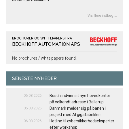
Vis flere indlæg …
BROCHURER OG WHITEPAPERS FRA
BECKHOFF AUTOMATION APS
No brochures / white papers found.
SENESTE NYHEDER
06.08.2026
Bosch indvier sit nye hovedkontor
på velkendt adresse i Ballerup
06.08.2026
Danmark melder sig på banen i
projekt med AI gigafabrikker
06.08.2026
Hotline til cybersikkerhedseksperter
efter workshop