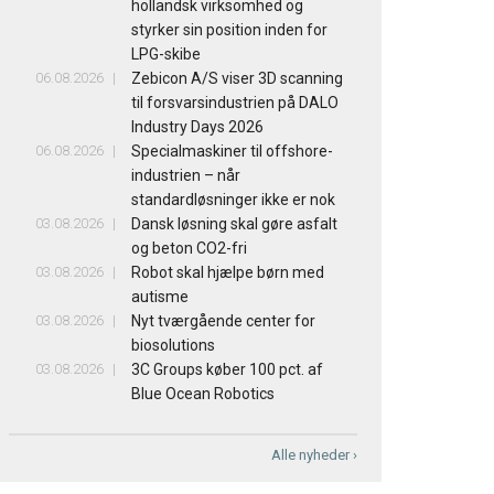
hollandsk virksomhed og
styrker sin position inden for
LPG-skibe
06.08.2026
Zebicon A/S viser 3D scanning
til forsvarsindustrien på DALO
Industry Days 2026
06.08.2026
Specialmaskiner til offshore-
industrien – når
standardløsninger ikke er nok
03.08.2026
Dansk løsning skal gøre asfalt
og beton CO2-fri
03.08.2026
Robot skal hjælpe børn med
autisme
03.08.2026
Nyt tværgående center for
biosolutions
03.08.2026
3C Groups køber 100 pct. af
Blue Ocean Robotics
Alle nyheder ›