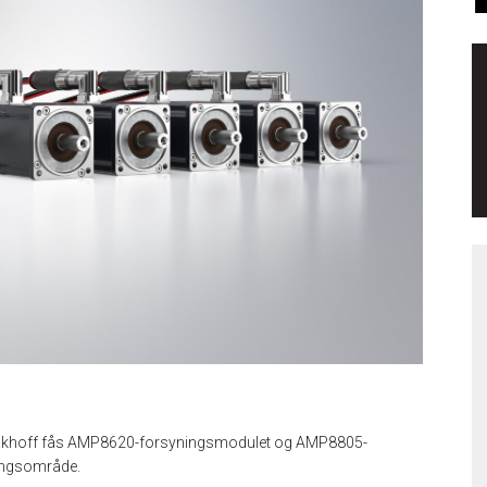
 Beckhoff fås AMP8620-forsyningsmodulet og AMP8805-
ingsområde.