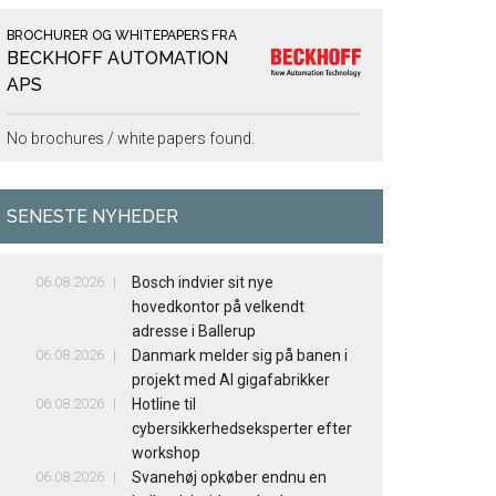
BROCHURER OG WHITEPAPERS FRA
BECKHOFF AUTOMATION
APS
No brochures / white papers found.
SENESTE NYHEDER
06.08.2026
Bosch indvier sit nye
hovedkontor på velkendt
adresse i Ballerup
06.08.2026
Danmark melder sig på banen i
projekt med AI gigafabrikker
06.08.2026
Hotline til
cybersikkerhedseksperter efter
workshop
06.08.2026
Svanehøj opkøber endnu en