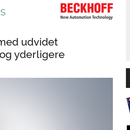
pS
med udvidet
g yderligere