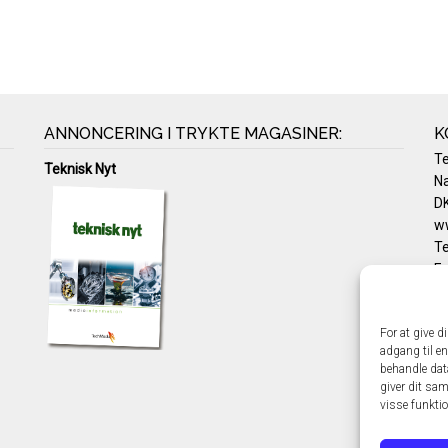
ANNONCERING I TRYKTE MAGASINER:
K
T
Teknisk Nyt
Na
DK
w
Te
E-
Pr
Co
For at give d
adgang til en
behandle dat
giver dit sam
visse funkti