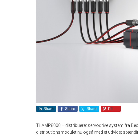
Share
Share
Share
Pin
Til AMP8000 – distribueret servodrive system fra
distributionsmodulet nu også med et udvidet spænd