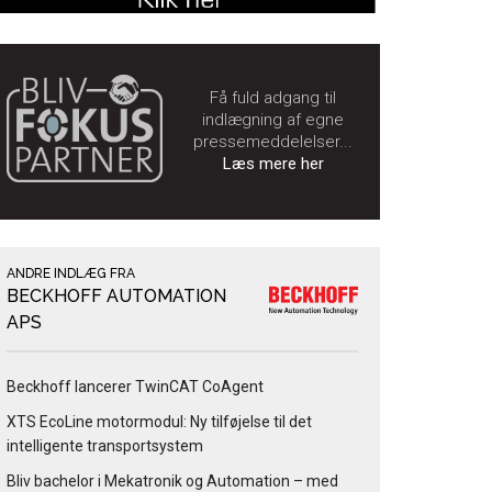
Få fuld adgang til
indlægning af egne
pressemeddelelser...
Læs mere her
ANDRE INDLÆG FRA
BECKHOFF AUTOMATION
APS
Beckhoff lancerer TwinCAT CoAgent
XTS EcoLine motormodul: Ny tilføjelse til det
intelligente transportsystem
Bliv bachelor i Mekatronik og Automation – med