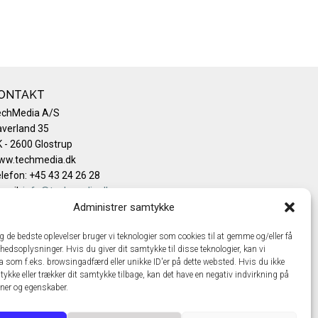
ONTAKT
echMedia A/S
verland 35
 - 2600 Glostrup
ww.techmedia.dk
lefon: +45 43 24 26 28
mail:
info@techmedia.dk
ivatlivspolitik
Administrer samtykke
okiepolitik
ig de bedste oplevelser bruger vi teknologier som cookies til at gemme og/eller få
hedsoplysninger. Hvis du giver dit samtykke til disse teknologier, kan vi
a som f.eks. browsingadfærd eller unikke ID'er på dette websted. Hvis du ikke
tykke eller trækker dit samtykke tilbage, kan det have en negativ indvirkning på
oner og egenskaber.