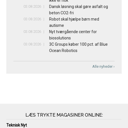
ikke er nok
03.08.2026
Dansk løsning skal gøre asfalt og
beton CO2-fri
03.08.2026
Robot skal hjælpe børn med
autisme
03.08.2026
Nyt tværgående center for
biosolutions
03.08.2026
3C Groups køber 100 pct. af Blue
Ocean Robotics
Alle nyheder ›
LÆS TRYKTE MAGASINER ONLINE:
Teknisk Nyt