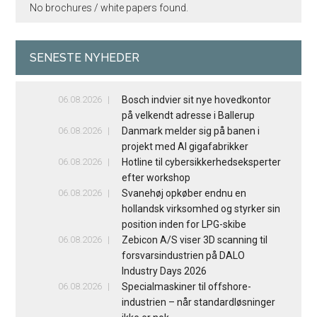
No brochures / white papers found.
SENESTE NYHEDER
06.08.2026
Bosch indvier sit nye hovedkontor
på velkendt adresse i Ballerup
06.08.2026
Danmark melder sig på banen i
projekt med AI gigafabrikker
06.08.2026
Hotline til cybersikkerhedseksperter
efter workshop
06.08.2026
Svanehøj opkøber endnu en
hollandsk virksomhed og styrker sin
position inden for LPG-skibe
06.08.2026
Zebicon A/S viser 3D scanning til
forsvarsindustrien på DALO
Industry Days 2026
06.08.2026
Specialmaskiner til offshore-
industrien – når standardløsninger