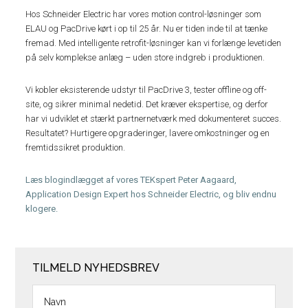
Hos Schneider Electric har vores motion control-løsninger som
ELAU og PacDrive kørt i op til 25 år. Nu er tiden inde til at tænke
fremad. Med intelligente retrofit-løsninger kan vi forlænge levetiden
på selv komplekse anlæg – uden store indgreb i produktionen.
Vi kobler eksisterende udstyr til PacDrive 3, tester offline og off-
site, og sikrer minimal nedetid. Det kræver ekspertise, og derfor
har vi udviklet et stærkt partnernetværk med dokumenteret succes.
Resultatet? Hurtigere opgraderinger, lavere omkostninger og en
fremtidssikret produktion.
Læs blogindlægget af vores TEKspert Peter Aagaard,
Application Design Expert hos Schneider Electric, og bliv endnu
klogere.
TILMELD NYHEDSBREV