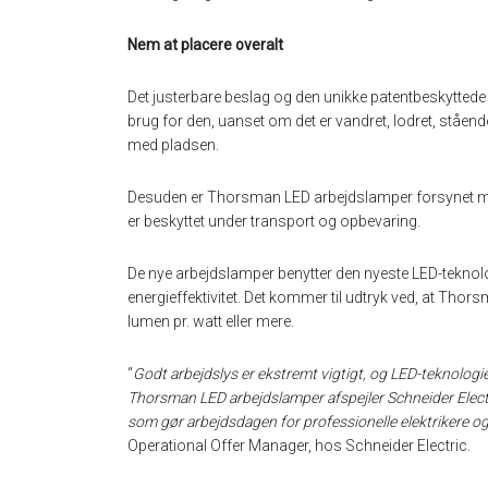
Nem at placere overalt
Det justerbare beslag og den unikke patentbeskytted
brug for den, uanset om det er vandret, lodret, ståend
med pladsen.
Desuden er Thorsman LED arbejdslamper forsynet med in
er beskyttet under transport og opbevaring.
De nye arbejdslamper benytter den nyeste LED-teknolog
energieffektivitet. Det kommer til udtryk ved, at Tho
lumen pr. watt eller mere.
“
Godt arbejdslys er ekstremt vigtigt, og LED-teknologie
Thorsman LED arbejdslamper afspejler Schneider Electr
som gør arbejdsdagen for professionelle elektrikere og 
Operational Offer Manager, hos Schneider Electric.