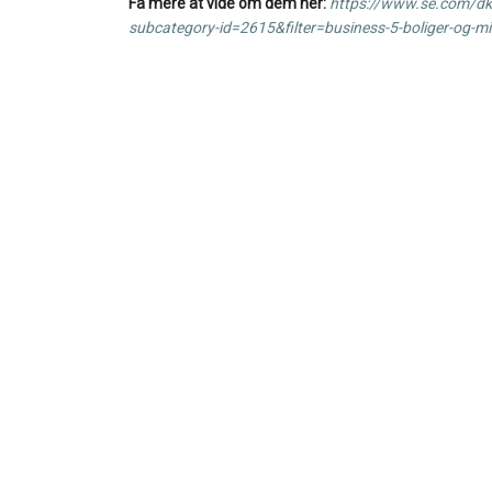
Få mere at vide om dem her:
https://www.se.com/d
subcategory-id=2615&filter=business-5-boliger-og-