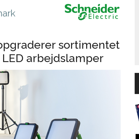
mark
 opgraderer sortimentet
 LED arbejdslamper