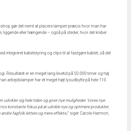
e strop gør det nemt at placere lampen præcis hvor man har
e, liggende eller hængende – også på steder, hvor det kniber
tegreret kabelstyring og clips til at fastgøre kablet, så det
i. Resultatet er en meget lang levetid på 50.000 timer og høj
rsman arbejdslamper har et meget højt lysudbytte på hele 110
n udvikler sig hele tiden og giver nye muligheder. Vores nye
ics konstante fokus på at udvikle nye og optimere produkter,
andre fagfolk lettere og mere effektiv,
” siger Carole Harmon,