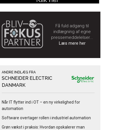
Få fuld adgang til
indlægning af egne
pressemeddelelser...
Læs mere her
ANDRE INDLÆG FRA
SCHNEIDER ELECTRIC
DANMARK
Når IT flytter ind i OT – en ny virkelighed for
automation
Software overtager rollen i industriel automation
Grøn vækst i praksis: Hvordan opskalerer man