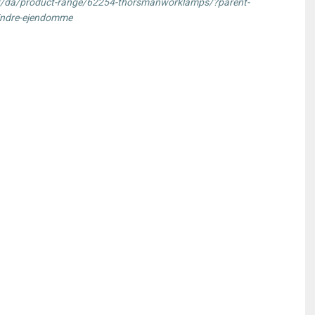
k/da/product-range/62254-thorsmanworklamps/?parent-
mindre-ejendomme