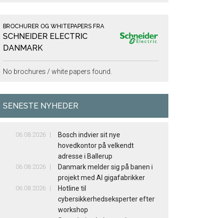
BROCHURER OG WHITEPAPERS FRA
SCHNEIDER ELECTRIC
DANMARK
No brochures / white papers found.
SENESTE NYHEDER
06.08.2026
Bosch indvier sit nye
hovedkontor på velkendt
adresse i Ballerup
06.08.2026
Danmark melder sig på banen i
projekt med AI gigafabrikker
06.08.2026
Hotline til
cybersikkerhedseksperter efter
workshop