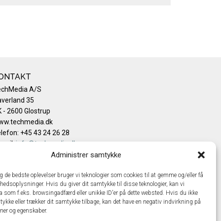
ONTAKT
echMedia A/S
verland 35
 - 2600 Glostrup
ww.techmedia.dk
lefon: +45 43 24 26 28
mail:
info@techmedia.dk
ivatlivspolitik
Administrer samtykke
okiepolitik
ig de bedste oplevelser bruger vi teknologier som cookies til at gemme og/eller få
hedsoplysninger. Hvis du giver dit samtykke til disse teknologier, kan vi
a som f.eks. browsingadfærd eller unikke ID'er på dette websted. Hvis du ikke
tykke eller trækker dit samtykke tilbage, kan det have en negativ indvirkning på
oner og egenskaber.