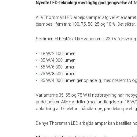
Nyeste LED-teknologi med rigtig god gengivelse af f
Alle Thorsman LED arbejdslamper afgiver et ensartet 
dæmpes i fem trin: 100, 75, 50, 25 og 10 %. Det sikrer, 
Sortimentet består af fire varianter til 230 V forsynin
18 W/2.100 lumen
35 W/4.000 lumen
55 W/6.800 lumen
75 W/8.500 lumen
35 W/4.000 lumen genopladelig, med mellem to og otte
Varianterne 35, 55 og 75 W til netforsyning har indb
andet udstyr. Alle modeller (med undtagelse af 18 W/
opladning af fx telefon, håndlampe, pandelampe el.lig
De nye Thorsman LED arbejdslamper kan bestilles ho