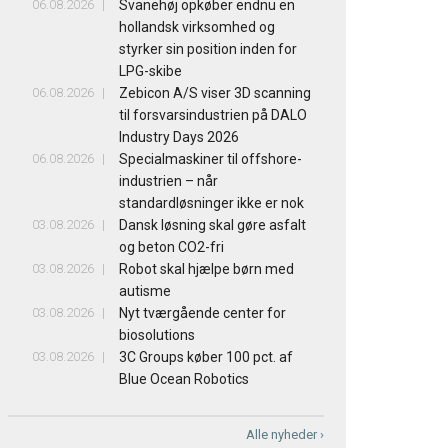
06.08.2026
Svanehøj opkøber endnu en
hollandsk virksomhed og
styrker sin position inden for
LPG-skibe
06.08.2026
Zebicon A/S viser 3D scanning
til forsvarsindustrien på DALO
Industry Days 2026
06.08.2026
Specialmaskiner til offshore-
industrien – når
standardløsninger ikke er nok
03.08.2026
Dansk løsning skal gøre asfalt
og beton CO2-fri
03.08.2026
Robot skal hjælpe børn med
autisme
03.08.2026
Nyt tværgående center for
biosolutions
03.08.2026
3C Groups køber 100 pct. af
Blue Ocean Robotics
Alle nyheder ›