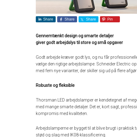
Share
Share
Share
Pin
Gennemtænkt design og smarte detaljer
giver godt arbejdslys til store og små opgaver
Godt arbejde kræver godt lys, og nu får professionell
vælge den rigtige arbejdslampe. Schneider Electric 
med fem nye varianter, der skiller sig ud på flere afgø
Robuste og fleksible
Thorsman LED arbejdslamper er kendetegnet af meget 
med mange smarte detaljer. Det er, kort sagt, professi
kompromis med kvaliteten.
Arbejdslamperne er bygget til at blive brugt i praktisk
stød og slag med IK08-klassificering.