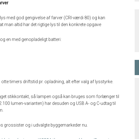
arver
lys med god gengivelse af farver (CRI-værdi 80) og kan
at man altid har det rigtige lys til den konkrete opgave
g og en med genopladeligt batteri:
 timers driftstid pr. opladning, alt efter valg af lysstyrke.
ygget stikkontakt, så lampen også kan bruges som forlænger til
2.100 lumen-varianten) har desuden og USB A- og C-udtag til
n.
s grossister og i udvalgte byggemarkeder nu.