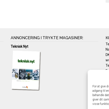
ANNONCERING I TRYKTE MAGASINER:
K
T
Teknisk Nyt
Na
DK
w
Te
E-
Pr
Co
For at give d
adgang til en
behandle dat
giver dit sam
visse funkti