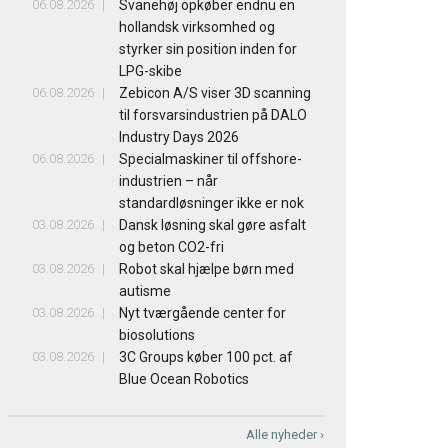
06.08.2026
Svanehøj opkøber endnu en
hollandsk virksomhed og
styrker sin position inden for
LPG-skibe
06.08.2026
Zebicon A/S viser 3D scanning
til forsvarsindustrien på DALO
Industry Days 2026
06.08.2026
Specialmaskiner til offshore-
industrien – når
standardløsninger ikke er nok
03.08.2026
Dansk løsning skal gøre asfalt
og beton CO2-fri
03.08.2026
Robot skal hjælpe børn med
autisme
03.08.2026
Nyt tværgående center for
biosolutions
03.08.2026
3C Groups køber 100 pct. af
Blue Ocean Robotics
Alle nyheder ›