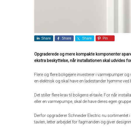
Share
Share
Share
Pin
Opgraderede og mere kompakte komponenter sparer pl
ekstra beskyttelse, når installationen skal udvides fo
Flere og flere boligejere investerer i varmepumper og s
en elektrisk og skal have en ladestander hjemme ved 
Det stiller flere krav til boligens el-tavle. For når inst
eller en varmepumpe, skal de have deres egen gruppe 
Derfor opgraderer Schneider Electric nu sortimentet i
tavlen, letter arbejdet for fagmanden og giver designm