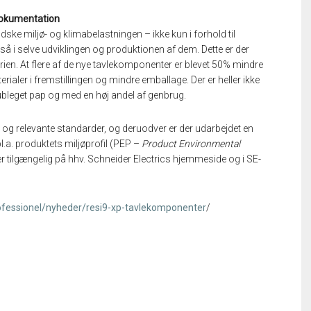
ødokumentation
dske miljø- og klimabelastningen – ikke kun i forhold til
å i selve udviklingen og produktionen af dem. Dette er der
rien. At flere af de nye tavlekomponenter er blevet 50% mindre
rialer i fremstillingen og mindre emballage. Der er heller ikke
ubleget pap og med en høj andel af genbrug.
 og relevante standarder, og deruodver er der udarbejdet en
.a. produktets miljøprofil (PEP –
Product Environmental
 tilgængelig på hhv. Schneider Electrics hjemmeside og i SE-
rofessionel/nyheder/resi9-xp-tavlekomponenter
/