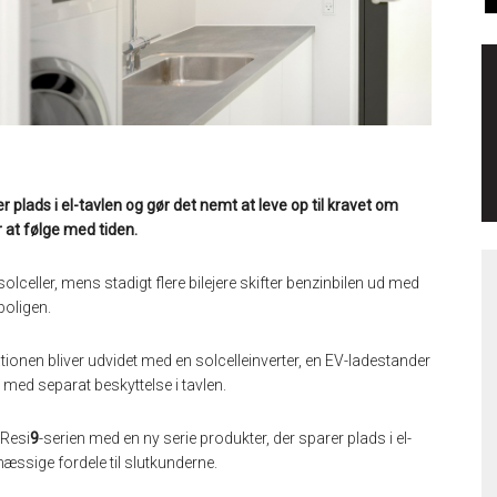
ads i el-tavlen og gør det nemt at leve op til kravet om
r at følge med tiden.
olceller, mens stadigt flere bilejere skifter benzinbilen ud med
boligen.
allationen bliver udvidet med en solcelleinverter, en EV-ladestander
med separat beskyttelse i tavlen.
 Resi
9
-serien med en ny serie produkter, der sparer plads i el-
æssige fordele til slutkunderne.