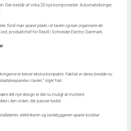
en. Den består af cirka 20 nye komponenter: Automatsikringer,
.
le, fordi man sparer plads i el-tavlen og kan organisere de
vist, produktchef for Resi9 i Schneider Electric Danmark.
er
kringerne er blevet ekstra kompakte. Faktisk er deres bredde nu
pladsbesparelse i tavlen,
” siger han.
være det nye design er det nu muligt at montere
ke i den orden, der passer bedst:
nstallatøren, elektrikeren og tavlebyggeren sparer kostbar