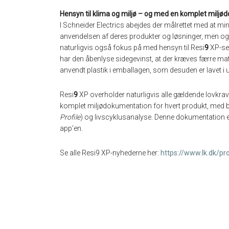
Hensyn til klima og miljø – og med en komplet milj
I Schneider Electrics abejdes der målrettet med at min
anvendelsen af deres produkter og løsninger, men ogs
naturligvis også fokus på med hensyn til Resi
9
XP-se
har den åbenlyse sidegevinst, at der kræves færre mate
anvendt plastik i emballagen, som desuden er lavet i 
Resi
9
XP overholder naturligvis alle gældende lovkrav
komplet miljødokumentation for hvert produkt, med bl
Profile
) og livscyklusanalyse. Denne dokumentation er
app’en.
Se alle Resi9 XP-nyhederne her:
https://www.lk.dk/p