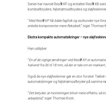
Serien har navnet Resi
9
XP og erstatter Resi
9
XB-seri
kombiafbrydere, fejlstrømsafbrydere og sløjfeskinner
“
Med Resi
9
XP får både fagfolk og slutkunder nye forde
enkelte komponenter mere fleksibelt,
” siger Thomas K
Ekstra kompakte automatsikringer – nye sløjfeskinn
Han uddyber:
“
En af de vigtige ændringer ved Resi
9
XP, er automatsi
halveret fra 36 til 18 mm, så der er tale om en markant 
Også de nye sløjfeskinner gør en stor forskel. Takket 
automatskringer og fejlstrømsafbryder på samme ræk
“
Det betyder, at monteringen bliver mere effektiv, så i
arbejdstid
,” siger Thomas Kvist.