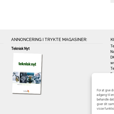
ANNONCERING I TRYKTE MAGASINER:
K
T
Teknisk Nyt
Na
DK
w
Te
E-
Pr
Co
For at give d
adgang til en
behandle dat
giver dit sam
visse funkti