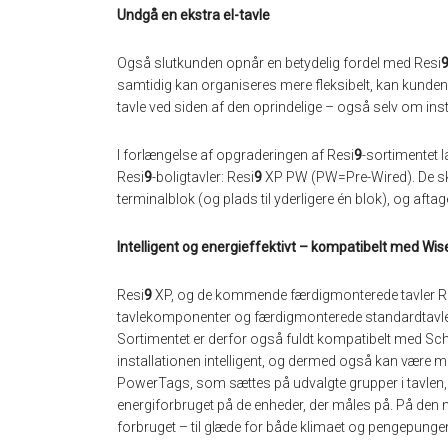
Undgå en ekstra el-tavle
Også slutkunden opnår en betydelig fordel med Resi
samtidig kan organiseres mere fleksibelt, kan kunden 
tavle ved siden af den oprindelige – også selv om inst
I forlængelse af opgraderingen af Resi
9
-sortimentet l
Resi
9
-boligtavler: Resi
9
XP PW (PW=Pre-Wired). De skil
terminalblok (og plads til yderligere én blok), og aftag
Intelligent og energieffektivt – kompatibelt med W
Resi
9
XP, og de kommende færdigmonterede tavler R
tavlekomponenter og færdigmonterede standardtavler, s
Sortimentet er derfor også fuldt kompatibelt med Sc
installationen intelligent, og dermed også kan være med
PowerTags, som sættes på udvalgte grupper i tavlen,
energiforbruget på de enheder, der måles på. På den 
forbruget – til glæde for både klimaet og pengepunge