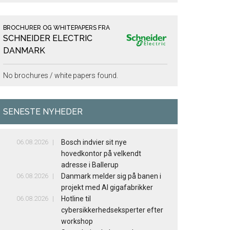
BROCHURER OG WHITEPAPERS FRA
SCHNEIDER ELECTRIC
DANMARK
No brochures / white papers found.
SENESTE NYHEDER
06.08.2026
Bosch indvier sit nye
hovedkontor på velkendt
adresse i Ballerup
06.08.2026
Danmark melder sig på banen i
projekt med AI gigafabrikker
06.08.2026
Hotline til
cybersikkerhedseksperter efter
workshop