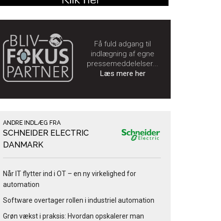
Få fuld adgang til
indlægning af egne
pressemeddelelser...
Læs mere her
ANDRE INDLÆG FRA
SCHNEIDER ELECTRIC
DANMARK
Når IT flytter ind i OT – en ny virkelighed for
automation
Software overtager rollen i industriel automation
Grøn vækst i praksis: Hvordan opskalerer man