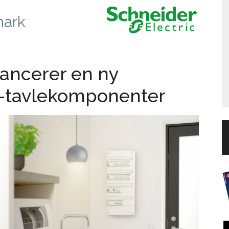
mark
lancerer en ny
9-tavlekomponenter