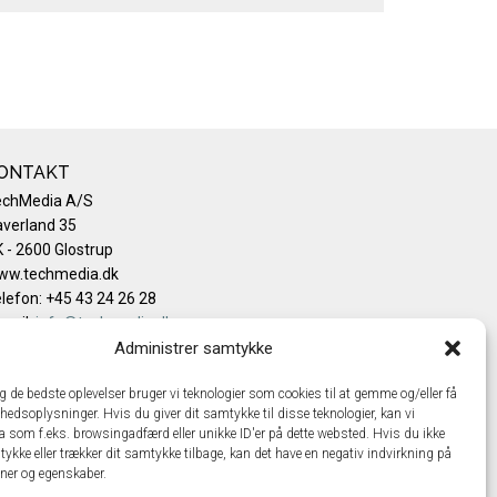
ONTAKT
echMedia A/S
verland 35
 - 2600 Glostrup
ww.techmedia.dk
lefon: +45 43 24 26 28
mail:
info@techmedia.dk
ivatlivspolitik
Administrer samtykke
okiepolitik
ig de bedste oplevelser bruger vi teknologier som cookies til at gemme og/eller få
hedsoplysninger. Hvis du giver dit samtykke til disse teknologier, kan vi
a som f.eks. browsingadfærd eller unikke ID'er på dette websted. Hvis du ikke
tykke eller trækker dit samtykke tilbage, kan det have en negativ indvirkning på
oner og egenskaber.