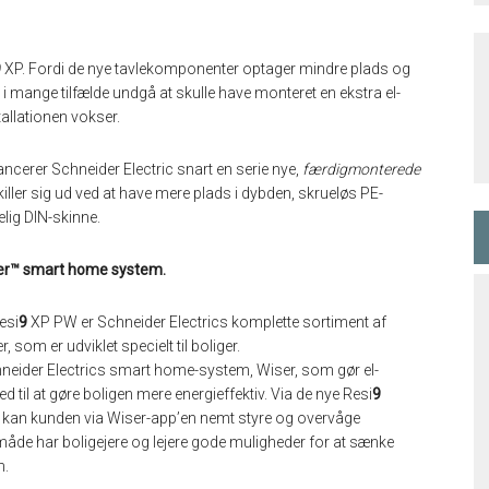
9
XP. Fordi de nye tavlekomponenter optager mindre plads og
i mange tilfælde undgå at skulle have monteret en ekstra el-
allationen vokser.
ancerer Schneider Electric snart en serie nye,
færdigmonterede
ler sig ud ved at have mere plads i dybden, skrueløs PE-
elig DIN-skinne.
iser™ smart home system.
esi
9
XP PW er Schneider Electrics komplette sortiment af
om er udviklet specielt til boliger.
hneider Electrics smart home-system, Wiser, som gør el-
 til at gøre boligen mere energieffektiv. Via de nye Resi
9
 kan kunden via Wiser-app’en nemt styre og overvåge
måde har boligejere og lejere gode muligheder for at sænke
n.