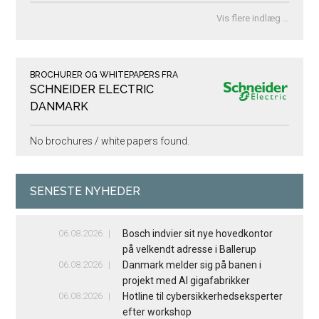
Vis flere indlæg …
BROCHURER OG WHITEPAPERS FRA
SCHNEIDER ELECTRIC
DANMARK
No brochures / white papers found.
SENESTE NYHEDER
06.08.2026
Bosch indvier sit nye hovedkontor
på velkendt adresse i Ballerup
06.08.2026
Danmark melder sig på banen i
projekt med AI gigafabrikker
06.08.2026
Hotline til cybersikkerhedseksperter
efter workshop