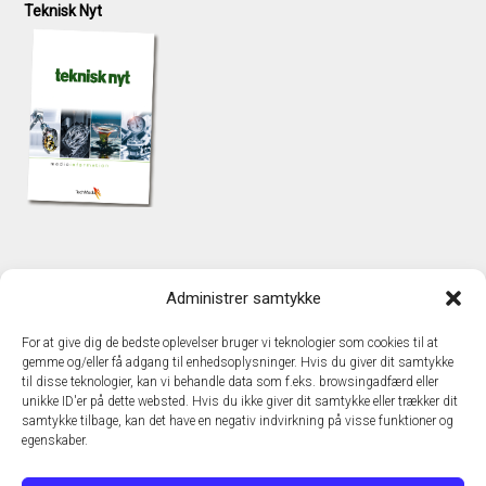
Teknisk Nyt
KONTAKT
Administrer samtykke
TechMedia A/S
Naverland 35
For at give dig de bedste oplevelser bruger vi teknologier som cookies til at
DK - 2600 Glostrup
gemme og/eller få adgang til enhedsoplysninger. Hvis du giver dit samtykke
www.techmedia.dk
til disse teknologier, kan vi behandle data som f.eks. browsingadfærd eller
Telefon: +45 43 24 26 28
unikke ID'er på dette websted. Hvis du ikke giver dit samtykke eller trækker dit
samtykke tilbage, kan det have en negativ indvirkning på visse funktioner og
E-mail:
info@techmedia.dk
egenskaber.
Privatlivspolitik
Cookiepolitik