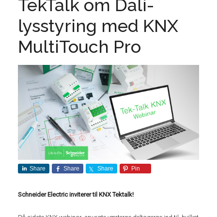
TekTalk om Dali-
lysstyring med KNX
MultiTouch Pro
Share
Share
Share
Pin
Schneider Electric inviterer til KNX Tektalk!