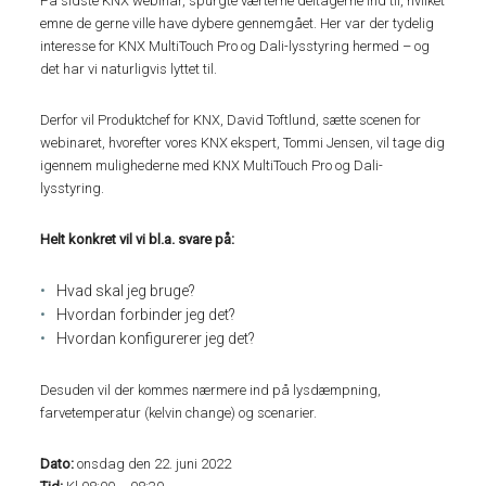
På sidste KNX webinar, spurgte værterne deltagerne ind til, hvilket
emne de gerne ville have dybere gennemgået. Her var der tydelig
interesse for KNX MultiTouch Pro og Dali-lysstyring hermed – og
det har vi naturligvis lyttet til.
Derfor vil Produktchef for KNX, David Toftlund, sætte scenen for
webinaret, hvorefter vores KNX ekspert, Tommi Jensen, vil tage dig
igennem mulighederne med KNX MultiTouch Pro og Dali-
lysstyring.
Helt konkret vil vi bl.a. svare på:
Hvad skal jeg bruge?
Hvordan forbinder jeg det?
Hvordan konfigurerer jeg det?
Desuden vil der kommes nærmere ind på lysdæmpning,
farvetemperatur (kelvin change) og scenarier.
Dato:
onsdag den 22. juni 2022