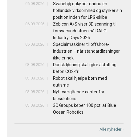
06.08.2026
Svanehøj opkøber endnu en
hollandsk virksomhed og styrker sin
position inden for LPG-skibe
06.08.2026
Zebicon A/S viser 3D scanning til
forsvarsindustrien på DALO
Industry Days 2026
06.08.2026
Specialmaskiner til offshore-
industrien – når standardløsninger
ikke er nok
03.08.2026
Dansk løsning skal gøre asfalt og
beton CO2-fri
03.08.2026
Robot skal hjælpe børn med
autisme
03.08.2026
Nyt tværgående center for
biosolutions
03.08.2026
3C Groups køber 100 pct. af Blue
Ocean Robotics
Alle nyheder ›