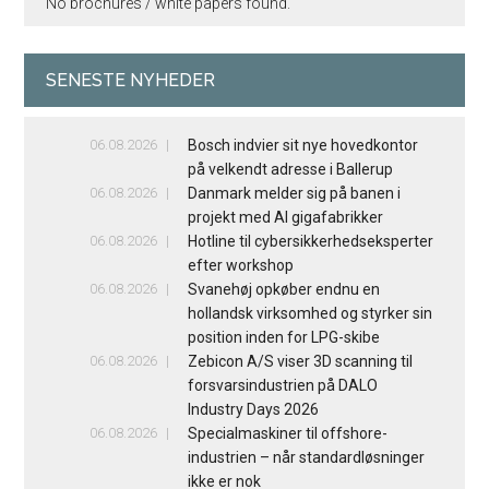
No brochures / white papers found.
SENESTE NYHEDER
06.08.2026
Bosch indvier sit nye hovedkontor
på velkendt adresse i Ballerup
06.08.2026
Danmark melder sig på banen i
projekt med AI gigafabrikker
06.08.2026
Hotline til cybersikkerhedseksperter
efter workshop
06.08.2026
Svanehøj opkøber endnu en
hollandsk virksomhed og styrker sin
position inden for LPG-skibe
06.08.2026
Zebicon A/S viser 3D scanning til
forsvarsindustrien på DALO
Industry Days 2026
06.08.2026
Specialmaskiner til offshore-
industrien – når standardløsninger
ikke er nok