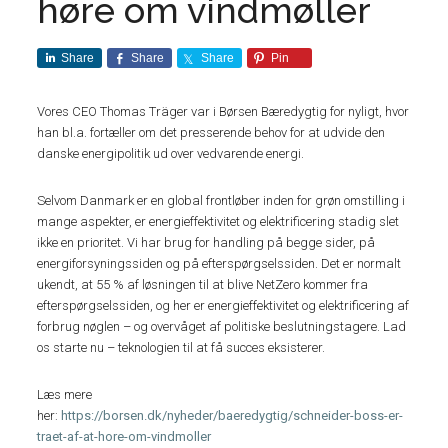
høre om vindmøller
Share
Share
Share
Pin
Vores CEO Thomas Träger var i Børsen Bæredygtig for nyligt, hvor
han bl.a. fortæller om det presserende behov for at udvide den
danske energipolitik ud over vedvarende energi.
Selvom Danmark er en global frontløber inden for grøn omstilling i
mange aspekter, er energieffektivitet og elektrificering stadig slet
ikke en prioritet. Vi har brug for handling på begge sider, på
energiforsyningssiden og på efterspørgselssiden. Det er normalt
ukendt, at 55 % af løsningen til at blive NetZero kommer fra
efterspørgselssiden, og her er energieffektivitet og elektrificering af
forbrug nøglen – og overvåget af politiske beslutningstagere. Lad
os starte nu – teknologien til at få succes eksisterer.
Læs mere
her:
https://borsen.dk/nyheder/baeredygtig/schneider-boss-er-
traet-af-at-hore-om-vindmoller