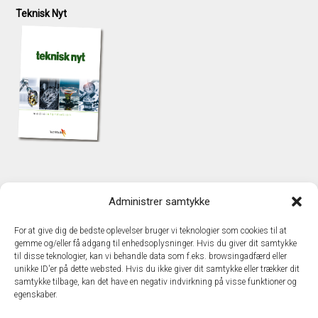
Teknisk Nyt
KONTAKT
Administrer samtykke
TechMedia A/S
Naverland 35
For at give dig de bedste oplevelser bruger vi teknologier som cookies til at
DK - 2600 Glostrup
gemme og/eller få adgang til enhedsoplysninger. Hvis du giver dit samtykke
www.techmedia.dk
til disse teknologier, kan vi behandle data som f.eks. browsingadfærd eller
Telefon: +45 43 24 26 28
unikke ID'er på dette websted. Hvis du ikke giver dit samtykke eller trækker dit
samtykke tilbage, kan det have en negativ indvirkning på visse funktioner og
E-mail:
info@techmedia.dk
egenskaber.
Privatlivspolitik
Cookiepolitik