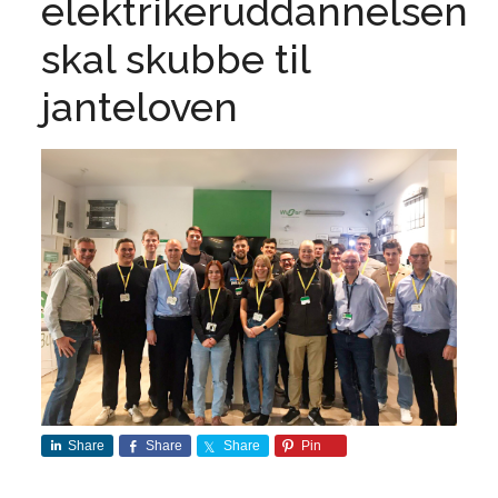
elektrikeruddannelsen
skal skubbe til
janteloven
Share
Share
Share
Pin