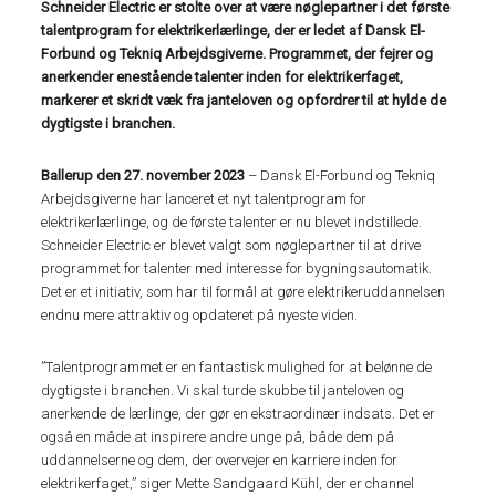
Schneider Electric er stolte over at være nøglepartner i det første
talentprogram for elektrikerlærlinge, der er ledet af Dansk El-
Forbund og Tekniq Arbejdsgiverne. Programmet, der fejrer og
anerkender enestående talenter inden for elektrikerfaget,
markerer et skridt væk fra janteloven og opfordrer til at hylde de
dygtigste i branchen.
Ballerup den 27. november 2023
– Dansk El-Forbund og Tekniq
Arbejdsgiverne har lanceret et nyt talentprogram for
elektrikerlærlinge, og de første talenter er nu blevet indstillede.
Schneider Electric er blevet valgt som nøglepartner til at drive
programmet for talenter med interesse for bygningsautomatik.
Det er et initiativ, som har til formål at gøre elektrikeruddannelsen
endnu mere attraktiv og opdateret på nyeste viden.
”Talentprogrammet er en fantastisk mulighed for at belønne de
dygtigste i branchen. Vi skal turde skubbe til janteloven og
anerkende de lærlinge, der gør en ekstraordinær indsats. Det er
også en måde at inspirere andre unge på, både dem på
uddannelserne og dem, der overvejer en karriere inden for
elektrikerfaget,” siger Mette Sandgaard Kühl, der er channel