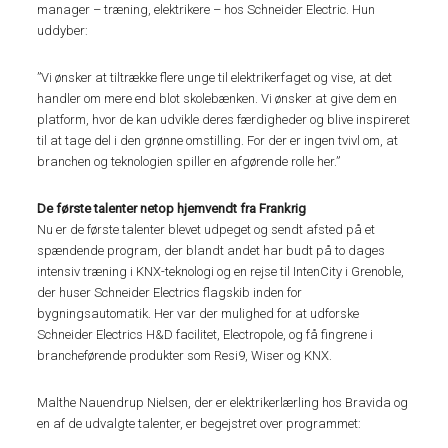
manager – træning, elektrikere – hos Schneider Electric. Hun
uddyber:
”Vi ønsker at tiltrække flere unge til elektrikerfaget og vise, at det
handler om mere end blot skolebænken. Vi ønsker at give dem en
platform, hvor de kan udvikle deres færdigheder og blive inspireret
til at tage del i den grønne omstilling. For der er ingen tvivl om, at
branchen og teknologien spiller en afgørende rolle her.”
De første talenter netop hjemvendt fra Frankrig
Nu er de første talenter blevet udpeget og sendt afsted på et
spændende program, der blandt andet har budt på to dages
intensiv træning i KNX-teknologi og en rejse til IntenCity i Grenoble,
der huser Schneider Electrics flagskib inden for
bygningsautomatik. Her var der mulighed for at udforske
Schneider Electrics H&D facilitet, Electropole, og få fingrene i
brancheførende produkter som Resi9, Wiser og KNX.
Malthe Nauendrup Nielsen, der er elektrikerlærling hos Bravida og
en af de udvalgte talenter, er begejstret over programmet: