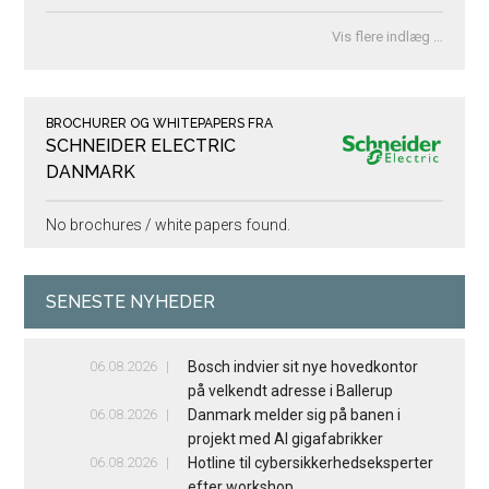
Vis flere indlæg …
BROCHURER OG WHITEPAPERS FRA
SCHNEIDER ELECTRIC
DANMARK
No brochures / white papers found.
SENESTE NYHEDER
06.08.2026
Bosch indvier sit nye hovedkontor
på velkendt adresse i Ballerup
06.08.2026
Danmark melder sig på banen i
projekt med AI gigafabrikker
06.08.2026
Hotline til cybersikkerhedseksperter
efter workshop