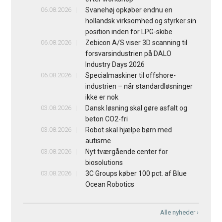
06.08.2026
Svanehøj opkøber endnu en
hollandsk virksomhed og styrker sin
position inden for LPG-skibe
06.08.2026
Zebicon A/S viser 3D scanning til
forsvarsindustrien på DALO
Industry Days 2026
06.08.2026
Specialmaskiner til offshore-
industrien – når standardløsninger
ikke er nok
03.08.2026
Dansk løsning skal gøre asfalt og
beton CO2-fri
03.08.2026
Robot skal hjælpe børn med
autisme
03.08.2026
Nyt tværgående center for
biosolutions
03.08.2026
3C Groups køber 100 pct. af Blue
Ocean Robotics
Alle nyheder ›