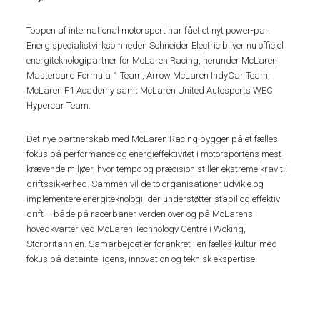
Toppen af international motorsport har fået et nyt power-par.
Energispecialistvirksomheden Schneider Electric bliver nu officiel
energiteknologipartner for McLaren Racing, herunder McLaren
Mastercard Formula 1 Team, Arrow McLaren IndyCar Team,
McLaren F1 Academy samt McLaren United Autosports WEC
Hypercar Team.
Det nye partnerskab med McLaren Racing bygger på et fælles
fokus på performance og energieffektivitet i motorsportens mest
krævende miljøer, hvor tempo og præcision stiller ekstreme krav til
driftssikkerhed. Sammen vil de to organisationer udvikle og
implementere energiteknologi, der understøtter stabil og effektiv
drift – både på racerbaner verden over og på McLarens
hovedkvarter ved McLaren Technology Centre i Woking,
Storbritannien. Samarbejdet er forankret i en fælles kultur med
fokus på dataintelligens, innovation og teknisk ekspertise.