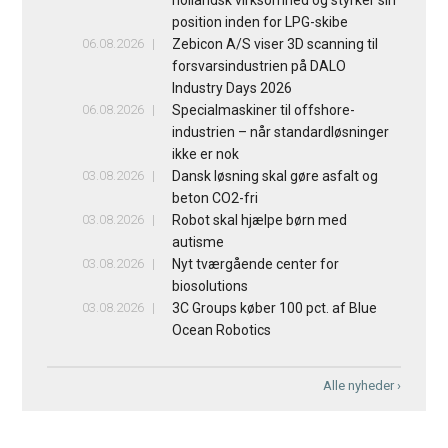
position inden for LPG-skibe
06.08.2026
Zebicon A/S viser 3D scanning til
forsvarsindustrien på DALO
Industry Days 2026
06.08.2026
Specialmaskiner til offshore-
industrien – når standardløsninger
ikke er nok
03.08.2026
Dansk løsning skal gøre asfalt og
beton CO2-fri
03.08.2026
Robot skal hjælpe børn med
autisme
03.08.2026
Nyt tværgående center for
biosolutions
03.08.2026
3C Groups køber 100 pct. af Blue
Ocean Robotics
Alle nyheder ›