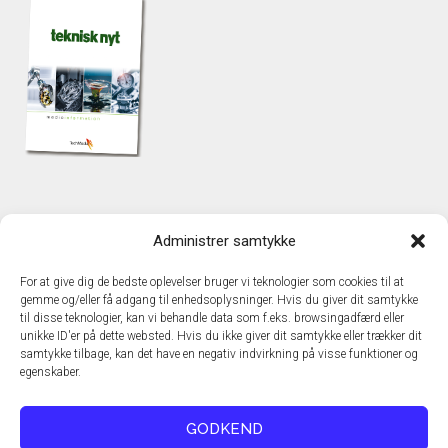
KONTAKT
Administrer samtykke
TechMedia A/S
Naverland 35
For at give dig de bedste oplevelser bruger vi teknologier som cookies til at
DK - 2600 Glostrup
gemme og/eller få adgang til enhedsoplysninger. Hvis du giver dit samtykke
www.techmedia.dk
til disse teknologier, kan vi behandle data som f.eks. browsingadfærd eller
Telefon: +45 43 24 26 28
unikke ID'er på dette websted. Hvis du ikke giver dit samtykke eller trækker dit
samtykke tilbage, kan det have en negativ indvirkning på visse funktioner og
E-mail:
info@techmedia.dk
egenskaber.
Privatlivspolitik
Cookiepolitik
GODKEND