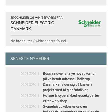
BROCHURER OG WHITEPAPERS FRA
SCHNEIDER ELECTRIC
DANMARK
No brochures / white papers found.
SENESTE NYHEDER
06.08.2026
Bosch indvier sit nye hovedkontor
på velkendt adresse i Ballerup
06.08.2026
Danmark melder sig på banen i
projekt med AI gigafabrikker
06.08.2026
Hotline til cybersikkerhedseksperter
efter workshop
06.08.2026
Svanehøj opkøber endnu en
hollandsk virksomhed og styrker sin