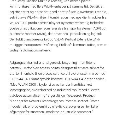
Frequency-Division Multiple Access), kan access points
kommunikere med flere WLAN-enheder på samme tid. Det sikrer
høj effektivitet og datahastighed samt pålidelig overførsel i realtid,
selv i travle WLAN-miljøer. I kombination med nye klientmoduler fra
WLAN 1000 produktserien tilbyder systemet væsentlig forbedret
ydelse til applikationer som førerløse transportsystemer (AGV) og
autonome robotter (AMR), der anvendes i produktion og logistik.
Den fuldt transparente bro og VxLAN (Virtual Extensible LAN)
muliggør transparent Profinet og Profisafe kommunikation, som er
vigtig i automationsnetværk.
Adgangssikkerhed er af afgørende betydning i fremtidens
netværk. Derfor blev access points designet til at være sikkert fra
starten i henhold til en proces certificeret i overensstemmelse med
IEC 62443-4-1 samt opfylde kravene i IEC 62443-4-2-standarden.
“Med WLAN 2300 tilbyder vi vores kunder fremtidssikret
levedygtighed, skalerbarhed og industriel robusthed til deres
trådløse automatisering,” siger Jürgen Weczerek, Product
Manager for Network Technology hos Phoenix Contact. “Vores
moduler sikrer problemfri og effektiv dataoverførsel, hvilket er
afgørende for succesen i moderne industrielle processer.”