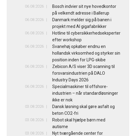
06.08.2026
Bosch indvier sit nye hovedkontor
på velkendt adresse i Ballerup
06.08.2026
Danmark melder sig på banen i
projekt med AI gigafabrikker
06.08.2026
Hotline til cybersikkerhedseksperter
efter workshop
06.08.2026
Svanehøj opkøber endnu en
hollandsk virksomhed og styrker sin
position inden for LPG-skibe
06.08.2026
Zebicon A/S viser 3D scanning til
forsvarsindustrien på DALO
Industry Days 2026
06.08.2026
Specialmaskiner til offshore-
industrien – når standardløsninger
ikke er nok
03.08.2026
Dansk løsning skal gøre asfalt og
beton CO2-fri
03.08.2026
Robot skal hjælpe børn med
autisme
03.08.2026
Nyt tværgående center for