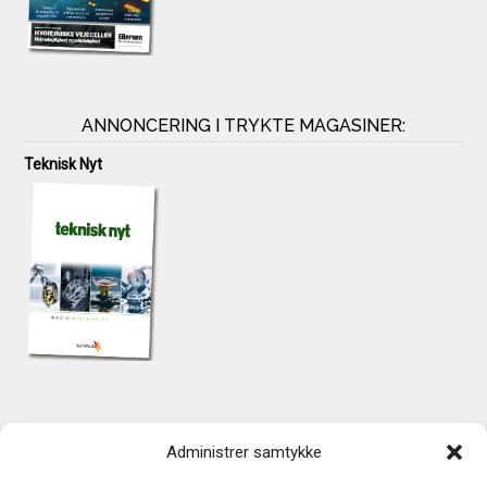
ANNONCERING I TRYKTE MAGASINER:
Teknisk Nyt
KONTAKT
Administrer samtykke
TechMedia A/S
Naverland 35