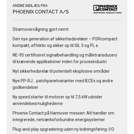
ANDRE INDLÆG FRA
PHOENIX CONTACT A/S
Strømovervågning gjort nemt
Den nye generation af sikkerhedsrelæer – PSRcompact:
kompakt, effektiv og sikker op til SIL 3 og PL e
NE-95 certificeret signalbehandling og måletransducers
til krævende applikationer inden for procesindustri
Nyt sikkerhedsrelæ til potentielt eksplosive områder
Nye PP-RJ… patchpanelvarianter med IECEx og andre
godkendelser
Ny speed starter til motorer op til 7,5 kW udvider
anvendelsesmulighederne
Phoenix Contact på Hannover messen: Alt handler om
integrerede, netværksforbundne energisystemer
Plug-and-play opgradering uden ny ledningsføring: I/O