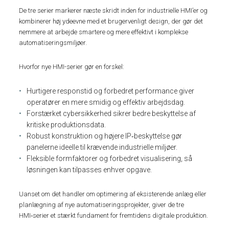
De tre serier markerer næste skridt inden for industrielle HMI’er og
kombinerer høj ydeevne med et brugervenligt design, der gør det
nemmere at arbejde smartere og mere effektivt i komplekse
automatiseringsmiljøer.
Hvorfor nye HMI-serier gør en forskel:
Hurtigere responstid og forbedret performance giver
operatører en mere smidig og effektiv arbejdsdag.
Forstærket cybersikkerhed sikrer bedre beskyttelse af
kritiske produktionsdata.
Robust konstruktion og højere IP‑beskyttelse gør
panelerne ideelle til krævende industrielle miljøer.
Fleksible formfaktorer og forbedret visualisering, så
løsningen kan tilpasses enhver opgave.
Uanset om det handler om optimering af eksisterende anlæg eller
planlægning af nye automatiseringsprojekter, giver de tre
HMI‑serier et stærkt fundament for fremtidens digitale produktion.