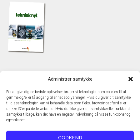
KONTAKT
Administrer samtykke
TechMedia A/S
Naverland 35
For at give dig de bedste oplevelser bruger vi teknologier som cookies til at
DK - 2600 Glostrup
gemme og/eller få adgang til enhedsoplysninger. Hvis du giver dit samtykke
www.techmedia.dk
til disse teknologier, kan vi behandle data som f.eks. browsingadfærd eller
Telefon: +45 43 24 26 28
unikke ID'er på dette websted. Hvis du ikke giver dit samtykke eller trækker dit
samtykke tilbage, kan det have en negativ indvirkning på visse funktioner og
E-mail:
info@techmedia.dk
egenskaber.
Privatlivspolitik
Cookiepolitik
GODKEND