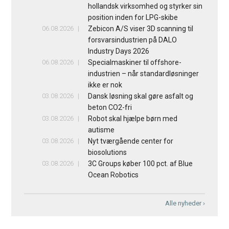
hollandsk virksomhed og styrker sin
position inden for LPG-skibe
06.08.2026
Zebicon A/S viser 3D scanning til
forsvarsindustrien på DALO
Industry Days 2026
06.08.2026
Specialmaskiner til offshore-
industrien – når standardløsninger
ikke er nok
03.08.2026
Dansk løsning skal gøre asfalt og
beton CO2-fri
03.08.2026
Robot skal hjælpe børn med
autisme
03.08.2026
Nyt tværgående center for
biosolutions
03.08.2026
3C Groups køber 100 pct. af Blue
Ocean Robotics
Alle nyheder ›