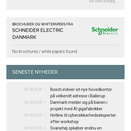
Vis flere indlæg …
BROCHURER OG WHITEPAPERS FRA
SCHNEIDER ELECTRIC
DANMARK
No brochures / white papers found.
SENESTE NYHEDER
06.08.2026
Bosch indvier sit nye hovedkontor
på velkendt adresse i Ballerup
06.08.2026
Danmark melder sig på banen i
projekt med AI gigafabrikker
06.08.2026
Hotline til cybersikkerhedseksperter
efter workshop
06.08.2026
Svanehøj opkøber endnu en