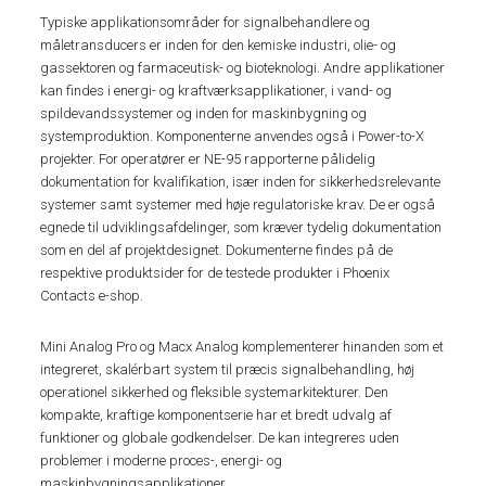
Typiske applikationsområder for signalbehandlere og
måletransducers er inden for den kemiske industri, olie- og
gassektoren og farmaceutisk- og bioteknologi. Andre applikationer
kan findes i energi- og kraftværksapplikationer, i vand- og
spildevandssystemer og inden for maskinbygning og
systemproduktion. Komponenterne anvendes også i Power-to-X
projekter. For operatører er NE-95 rapporterne pålidelig
dokumentation for kvalifikation, især inden for sikkerhedsrelevante
systemer samt systemer med høje regulatoriske krav. De er også
egnede til udviklingsafdelinger, som kræver tydelig dokumentation
som en del af projektdesignet. Dokumenterne findes på de
respektive produktsider for de testede produkter i Phoenix
Contacts e-shop.
Mini Analog Pro og Macx Analog komplementerer hinanden som et
integreret, skalérbart system til præcis signalbehandling, høj
operationel sikkerhed og fleksible systemarkitekturer. Den
kompakte, kraftige komponentserie har et bredt udvalg af
funktioner og globale godkendelser. De kan integreres uden
problemer i moderne proces-, energi- og
maskinbygningsapplikationer.