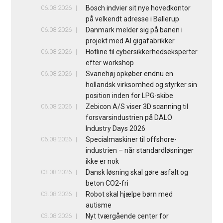
06.08.2026
Bosch indvier sit nye hovedkontor
på velkendt adresse i Ballerup
06.08.2026
Danmark melder sig på banen i
projekt med AI gigafabrikker
06.08.2026
Hotline til cybersikkerhedseksperter
efter workshop
06.08.2026
Svanehøj opkøber endnu en
hollandsk virksomhed og styrker sin
position inden for LPG-skibe
06.08.2026
Zebicon A/S viser 3D scanning til
forsvarsindustrien på DALO
Industry Days 2026
06.08.2026
Specialmaskiner til offshore-
industrien – når standardløsninger
ikke er nok
03.08.2026
Dansk løsning skal gøre asfalt og
beton CO2-fri
03.08.2026
Robot skal hjælpe børn med
autisme
03.08.2026
Nyt tværgående center for