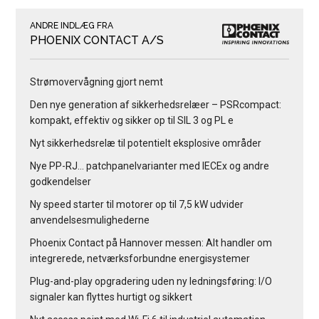
ANDRE INDLÆG FRA
PHOENIX CONTACT A/S
Strømovervågning gjort nemt
Den nye generation af sikkerhedsrelæer – PSRcompact:
kompakt, effektiv og sikker op til SIL 3 og PL e
Nyt sikkerhedsrelæ til potentielt eksplosive områder
Nye PP-RJ… patchpanelvarianter med IECEx og andre
godkendelser
Ny speed starter til motorer op til 7,5 kW udvider
anvendelsesmulighederne
Phoenix Contact på Hannover messen: Alt handler om
integrerede, netværksforbundne energisystemer
Plug-and-play opgradering uden ny ledningsføring: I/O
signaler kan flyttes hurtigt og sikkert