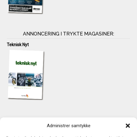
ANNONCERING I TRYKTE MAGASINER:
Teknisk Nyt
KONTAKT
Administrer samtykke
TechMedia A/S
Naverland 35