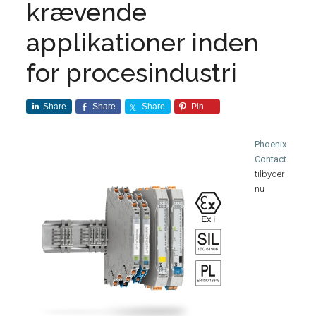
krævende
applikationer inden
for procesindustri
Share
Share
Share
Pin
Phoenix
Contact
tilbyder
nu