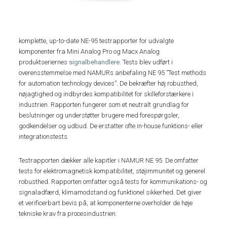
komplette, up-to-date NE-95 testrapporter for udvalgte
komponenter fra Mini Analog Pro og Macx Analog
produktseriernes
signalbehandlere
. Tests blev udført i
overensstemmelse med NAMURs anbefaling NE 95 ”Test methods
for automation technology devices”. De bekræfter høj robusthed,
nøjagtighed og indbyrdes kompatibilitet for skilleforstærkere i
industrien. Rapporten fungerer som et neutralt grundlag for
beslutninger og understøtter brugere med forespørgsler,
godkendelser og udbud. De erstatter ofte in-house funktions- eller
integrationstests.
Testrapporten dækker alle kapitler i NAMUR NE 95. De omfatter
tests for elektromagnetisk kompatibilitet, støjimmunitet og generel
robusthed. Rapporten omfatter også tests for kommunikations- og
signaladfærd, klimamodstand og funktionel sikkerhed. Det giver
et verificerbart bevis på, at komponenterne overholder de høje
tekniske krav fra procesindustrien.