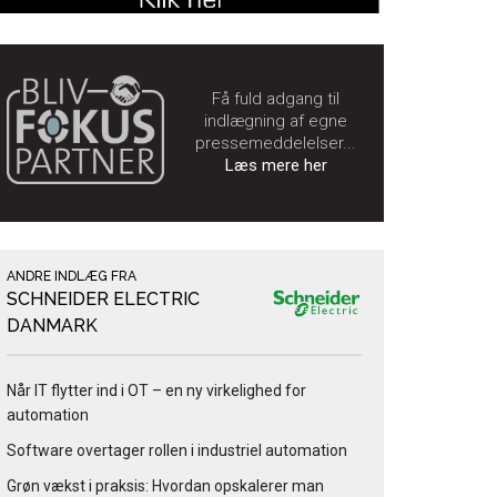
Få fuld adgang til
indlægning af egne
pressemeddelelser...
Læs mere her
ANDRE INDLÆG FRA
SCHNEIDER ELECTRIC
DANMARK
Når IT flytter ind i OT – en ny virkelighed for
automation
Software overtager rollen i industriel automation
Grøn vækst i praksis: Hvordan opskalerer man