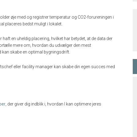
r holder øje med og registrer temperatur og CO2-forureningen i
al placeres bedst muligt i lokalet.
haft en uheldig placering, hvilket har betydet, at de data der
r fortælle mere om, hvordan du udvælger den mest
 kan skabe en optimal bygningsdrift.
driftschef eller facility manager kan skabe din egen succes med
oer
, der giver dig indblik i, hvordan I kan optimere jeres