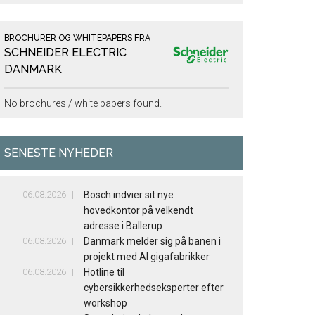
BROCHURER OG WHITEPAPERS FRA
SCHNEIDER ELECTRIC
DANMARK
No brochures / white papers found.
SENESTE NYHEDER
06.08.2026
Bosch indvier sit nye
hovedkontor på velkendt
adresse i Ballerup
06.08.2026
Danmark melder sig på banen i
projekt med AI gigafabrikker
06.08.2026
Hotline til
cybersikkerhedseksperter efter
workshop