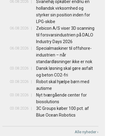
06.08.2026
Svanehøj opkøber endnu en
hollandsk virksomhed og
styrker sin position inden for
LPG-skibe
06.08.2026
Zebicon A/S viser 3D scanning
til forsvarsindustrien på DALO
Industry Days 2026
06.08.2026
Specialmaskiner til offshore-
industrien – når
standardløsninger ikke er nok
03.08.2026
Dansk løsning skal gøre asfalt
og beton CO2-fri
03.08.2026
Robot skal hjælpe børn med
autisme
03.08.2026
Nyt tværgående center for
biosolutions
03.08.2026
3C Groups køber 100 pct. af
Blue Ocean Robotics
Alle nyheder ›