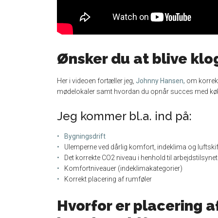
Ønsker du at blive klo
Her i videoen fortæller jeg,
Johnny Hansen,
om korrekt
mødelokaler samt hvordan du opnår succes med køli
Jeg kommer bl.a. ind på:
Bygningsdrift
Ulemperne ved dårlig komfort, indeklima og luftskif
Det korrekte CO2 niveau i henhold til arbejdstilsy
Komfortniveauer (indeklimakategorier)
Korrekt placering af rumføler
Hvorfor er placering af