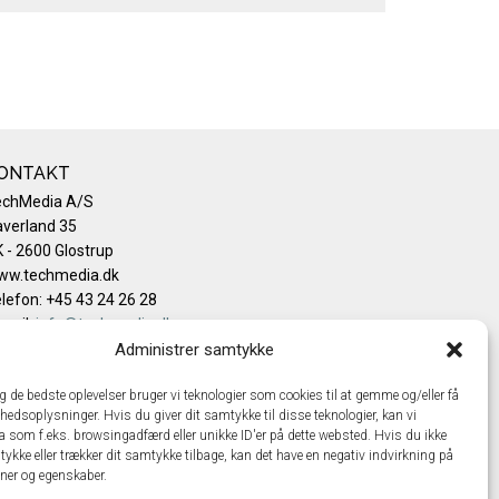
ONTAKT
echMedia A/S
verland 35
 - 2600 Glostrup
ww.techmedia.dk
lefon: +45 43 24 26 28
mail:
info@techmedia.dk
ivatlivspolitik
Administrer samtykke
okiepolitik
ig de bedste oplevelser bruger vi teknologier som cookies til at gemme og/eller få
hedsoplysninger. Hvis du giver dit samtykke til disse teknologier, kan vi
a som f.eks. browsingadfærd eller unikke ID'er på dette websted. Hvis du ikke
tykke eller trækker dit samtykke tilbage, kan det have en negativ indvirkning på
oner og egenskaber.