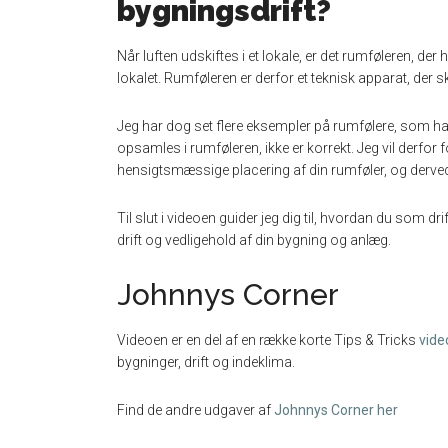
bygningsdrift?
Når luften udskiftes i et lokale, er det rumføleren, de
lokalet. Rumføleren er derfor et teknisk apparat, der sk
Jeg har dog set flere eksempler på rumfølere, som har 
opsamles i rumføleren, ikke er korrekt. Jeg vil derfo
hensigtsmæssige placering af din rumføler, og derved
Til slut i videoen guider jeg dig til, hvordan du som 
drift og vedligehold af din bygning og anlæg.
Johnnys Corner
Videoen er en del af en række korte Tips & Tricks
vide
bygninger, drift og indeklima.
Find de andre udgaver af
Johnnys Corner her