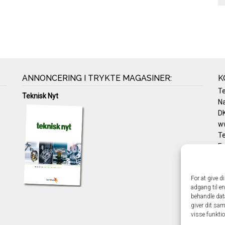
ANNONCERING I TRYKTE MAGASINER:
K
T
Teknisk Nyt
Na
DK
w
Te
E-
Pr
Co
For at give d
adgang til en
behandle dat
giver dit sam
visse funkti