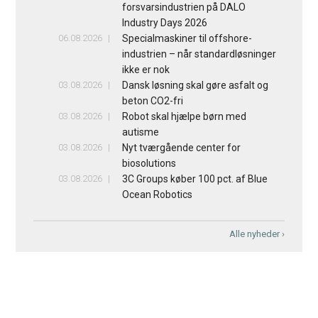
forsvarsindustrien på DALO
Industry Days 2026
06.08.2026
Specialmaskiner til offshore-
industrien – når standardløsninger
ikke er nok
03.08.2026
Dansk løsning skal gøre asfalt og
beton CO2-fri
03.08.2026
Robot skal hjælpe børn med
autisme
03.08.2026
Nyt tværgående center for
biosolutions
03.08.2026
3C Groups køber 100 pct. af Blue
Ocean Robotics
Alle nyheder ›