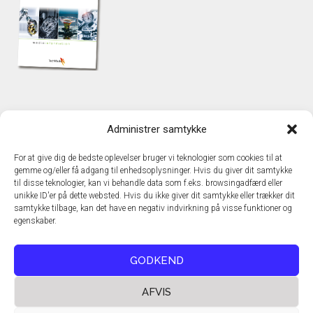
KONTAKT
Administrer samtykke
TechMedia A/S
Naverland 35
For at give dig de bedste oplevelser bruger vi teknologier som cookies til at
DK - 2600 Glostrup
gemme og/eller få adgang til enhedsoplysninger. Hvis du giver dit samtykke
www.techmedia.dk
til disse teknologier, kan vi behandle data som f.eks. browsingadfærd eller
Telefon: +45 43 24 26 28
unikke ID'er på dette websted. Hvis du ikke giver dit samtykke eller trækker dit
samtykke tilbage, kan det have en negativ indvirkning på visse funktioner og
E-mail:
info@techmedia.dk
egenskaber.
Privatlivspolitik
Cookiepolitik
GODKEND
AFVIS