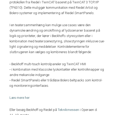
protokollen fra Riedel i TwinCAT baseret på TwinCAT 3 TCP/IP
(TF6310). Dette muliggør kommunikation med Riedel Artist og
Bolero-systemer og implementering af Riedel SmartPanels.
I en teatersammenhæng kan mulige use cases være den
dynamiske ændring og omskiftning af lydscenarier baseret på
logik og prioriteter, der kører i Beckhoffs styresystem eller i
kombination med teaterscenestyring, showstyringen inklusive cue-
light signalering og meddelelser. Kontrolelementerne for
slutbrugeren kan vælges og kombineres blandt følgende:
• Beckhoff multi-touch kontrolpaneler og TwinCAT HMI
• i kombination med klassiske lyskontakter eller kontrolknapper og
andre mekaniske indgange
• Riedel SmartPanels eller trådløse Bolero beltpacks som kontrol-
og monitoreringsinterfaces.
Læs mere her
Eller besøg Beckhoff og Riedel på
Teknikmessen
i Operaen d.