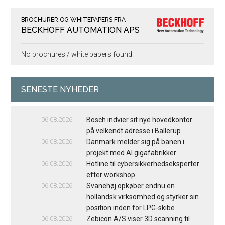
BROCHURER OG WHITEPAPERS FRA
BECKHOFF AUTOMATION APS
No brochures / white papers found.
SENESTE NYHEDER
06.08.2026
Bosch indvier sit nye hovedkontor
på velkendt adresse i Ballerup
06.08.2026
Danmark melder sig på banen i
projekt med AI gigafabrikker
06.08.2026
Hotline til cybersikkerhedseksperter
efter workshop
06.08.2026
Svanehøj opkøber endnu en
hollandsk virksomhed og styrker sin
position inden for LPG-skibe
06.08.2026
Zebicon A/S viser 3D scanning til