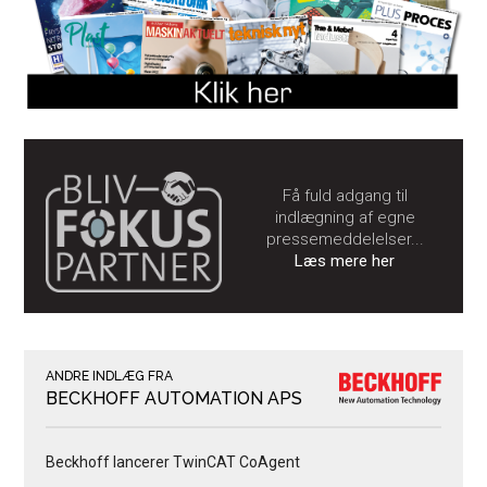
Få fuld adgang til
indlægning af egne
pressemeddelelser...
Læs mere her
ANDRE INDLÆG FRA
BECKHOFF AUTOMATION APS
Beckhoff lancerer TwinCAT CoAgent