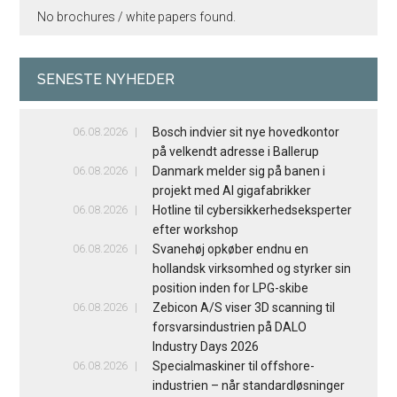
No brochures / white papers found.
SENESTE NYHEDER
06.08.2026
Bosch indvier sit nye hovedkontor
på velkendt adresse i Ballerup
06.08.2026
Danmark melder sig på banen i
projekt med AI gigafabrikker
06.08.2026
Hotline til cybersikkerhedseksperter
efter workshop
06.08.2026
Svanehøj opkøber endnu en
hollandsk virksomhed og styrker sin
position inden for LPG-skibe
06.08.2026
Zebicon A/S viser 3D scanning til
forsvarsindustrien på DALO
Industry Days 2026
06.08.2026
Specialmaskiner til offshore-
industrien – når standardløsninger