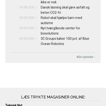
ikke er nok
03.08.2026
Dansk løsning skal gøre asfalt og
beton CO2-fri
03.08.2026
Robot skal hjælpe børn med
autisme
03.08.2026
Nyt tværgående center for
biosolutions
03.08.2026
3C Groups køber 100 pct. af Blue
Ocean Robotics
Alle nyheder ›
LÆS TRYKTE MAGASINER ONLINE:
Teknisk Nyt